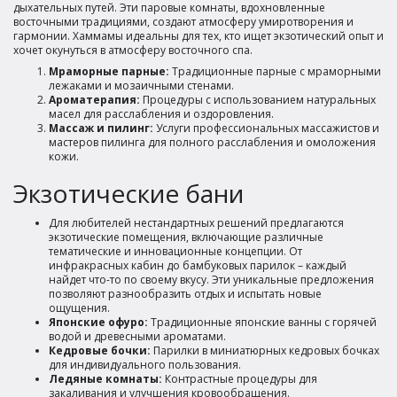
дыхательных путей. Эти паровые комнаты, вдохновленные
восточными традициями, создают атмосферу умиротворения и
гармонии. Хаммамы идеальны для тех, кто ищет экзотический опыт и
хочет окунуться в атмосферу восточного спа.
Мраморные парные:
Традиционные парные с мраморными
лежаками и мозаичными стенами.
Ароматерапия:
Процедуры с использованием натуральных
масел для расслабления и оздоровления.
Массаж и пилинг:
Услуги профессиональных массажистов и
мастеров пилинга для полного расслабления и омоложения
кожи.
Экзотические бани
Для любителей нестандартных решений предлагаются
экзотические помещения, включающие различные
тематические и инновационные концепции. От
инфракрасных кабин до бамбуковых парилок – каждый
найдет что-то по своему вкусу. Эти уникальные предложения
позволяют разнообразить отдых и испытать новые
ощущения.
Японские офуро:
Традиционные японские ванны с горячей
водой и древесными ароматами.
Кедровые бочки:
Парилки в миниатюрных кедровых бочках
для индивидуального пользования.
Ледяные комнаты:
Контрастные процедуры для
закаливания и улучшения кровообращения.