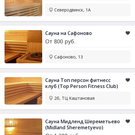
Северодвинск, 1А
Сауна
на Сафоново
От
800
руб.
Сафоново, 13
Сауна
Топ персон фитнесс
клуб (Top Person Fitness Club)
2б, ТЦ Каштановая
Сауна
Мидленд Шереметьево
(Midland Sheremetyevo)