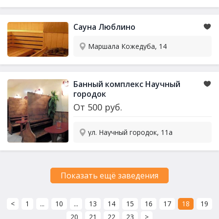
Сауна
Люблино
Маршала Кожедуба, 14
Банный комплекс Научный
городок
От
500
руб.
ул. Научный городок, 11а
Показать ещё заведения
<
1
...
10
...
13
14
15
16
17
18
19
20
21
22
23
>