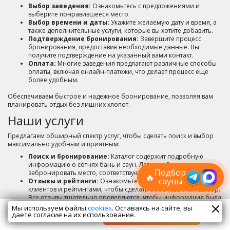
Выбор заведения:
Ознакомьтесь с предложениями и
выберите понравившееся место.
Выбор времени и даты:
Укажите желаемую дату и время, а
также дополнительные услуги, которые вы хотите добавить.
Подтверждение бронирования:
Завершите процесс
бронирования, предоставив необходимые данные. Вы
получите подтверждение на указанный вами контакт.
Оплата:
Многие заведения предлагают различные способы
оплаты, включая онлайн-платежи, что делает процесс еще
более удобным.
Обеспечиваем быстрое и надежное бронирование, позволяя вам
планировать отдых без лишних хлопот.
Наши услуги
Лучшие
Предлагаем обширный спектр услуг, чтобы сделать поиск и выбор
спецпредложения
максимально удобным и приятным:
саун
Поиск и бронирование:
Каталог содержит подробную
Подписывайтесь в Telegram или MAX —
информацию о сотнях бань и саун. Легко найти и
пришлём свежие скидки
Подбор
забронировать место, соответствующее вашим требованиям.
🔥
сауны
Отзывы и рейтинги:
Ознакомьтесь с отзывами реальных
клиентов и рейтингами, чтобы сделать обоснованный выбор.
Все отзывы тщательно проверяются, чтобы информация была
достоверной.
Мы используем файлы
cookies
. Оставаясь на сайте, вы
Консультации и рекомендации:
Эксперты всегда готовы
даете согласие на их использование.
Спецпредложения
Сейчас смотрят
помочь с выбором. Свяжитесь для получения персональных