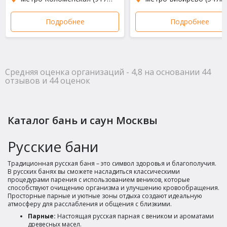
и отдохнули после работы.
Подробнее
Подробнее
Полезный отзыв?
Да
(0)
Нет
(0)
9
Аникита
о Сауна 85
Парная в Сауна 85 отличная, жару держит как надо. С
Средняя оценка организаций - 4,8 на основании 44
отзывов и 44 оценок
друзьями посидели душевно, после финской сауны в
бассейн прыгнуть самое то. Бильярд тоже был кстати,
время пролетело незаметно. Вполне достойный вариант
для мужской компании, все по делу.
Каталог бань и саун Москвы
Полезный отзыв?
Да
(0)
Нет
(0)
Русские бани
9
Пётр
о Сауна Парная
Традиционная русская баня – это символ здоровья и благополучия.
В русских банях вы сможете насладиться классическими
Бронировали на пару часов, чтобы отдохнуть с
процедурами парения с использованием веников, которые
друзьями. Финская парная отличная, прогревает как
способствуют очищению организма и улучшению кровообращения.
Просторные парные и уютные зоны отдыха создают идеальную
надо. После парилки сразу нырнули в холодную купель,
атмосферу для расслабления и общения с близкими.
очень бодрит. Цена устроила, условия для такой
Парные:
Настоящая русская парная с веником и ароматами
стоимости достойные. После посидели за бильярдом,
древесных масел.