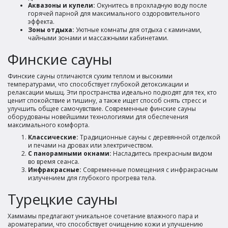
хорошо провели время. В целом, отличный вариант на
Аквазоны и купели:
Окунитесь в прохладную воду после
горячей парной для максимального оздоровительного
вечер.
эффекта.
Зоны отдыха:
Уютные комнаты для отдыха с каминами,
Полезный отзыв?
Да
(0)
Нет
(0)
чайными зонами и массажными кабинетами.
9
Финские сауны
Анжела
о Сауна Феникс
Места хватило всем, парная жаркая и бассейн чистый.
Финские сауны отличаются сухим теплом и высокими
температурами, что способствует глубокой детоксикации и
Администратор вежливый, по цене лучше переспросить
релаксации мышц. Эти пространства идеально подходят для тех, кто
при бронировании. Спасибо за отдых!
ценит спокойствие и тишину, а также ищет способ снять стресс и
улучшить общее самочувствие. Современные финские сауны
Полезный отзыв?
Да
(0)
Нет
(0)
оборудованы новейшими технологиями для обеспечения
максимального комфорта.
9
Классические:
Традиционные сауны с деревянной отделкой
Нина
о Сауна Медведь
и печами на дровах или электричеством.
С панорамными окнами:
Насладитесь прекрасным видом
Парная в Медведе жаркая, финская как надо. Бассейн
во время сеанса.
чистый, нырнули с удовольствием. Цена устроила,
Инфракрасные:
Современные помещения с инфракрасным
излучением для глубокого прогрева тела.
посидели небольшой компанией отлично, даже караоке
попели под конец. Для спокойного отдыха вполне
Турецкие сауны
подходит.
Хаммамы предлагают уникальное сочетание влажного пара и
Полезный отзыв?
Да
(0)
Нет
(0)
ароматерапии, что способствует очищению кожи и улучшению