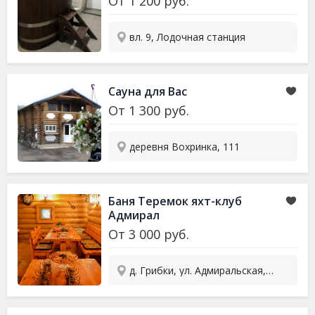
От
1 200
руб.
вл. 9, Лодочная станция
Сауна
для Вас
От
1 300
руб.
деревня Вохринка, 111
Баня Теремок яхт-клуб
Адмирал
От
3 000
руб.
д. Грибки, ул. Адмиральская, вл1с1