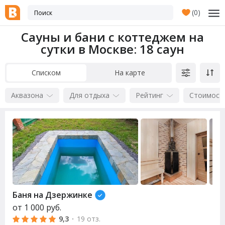
(
0
)
Сауны и бани с коттеджем на
сутки в Москве
: 18 саун
Списком
На карте
Аквазона
Для отдыха
Рейтинг
Стоимост
Баня на Дзержинке
от
1 000
руб.
9,3
·
19 отз.