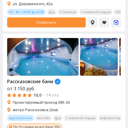
ул. Дзержинского, 42а
Пн - Вс с 09:00 до 23:00
Душ
С купелью
С комнатой отдыха
Обеден
Позвонить
Рассказовские бани
от
3 150
руб.
10,0
·
14 отз.
Проектируемый проезд 389, 30
метро Рассказовка (2км)
круглосуточно
Бассейн
Душ
С комнатой отдыха
Кафе/ресторан
Пн-Чт скидка на все бани 10%