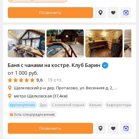
Позвонить
Баня с чанами на костре. Клуб Барин
от
1 000
руб.
9,6
·
19 отз.
Щелковский р-н дер. Протасово, ул. Весенняя д. 2, д. 4
метро Щелковская (37,4км)
круглосуточно
Душ
С комнатой отдыха
Кальян
Кафе/ресторан
Есть спецпредложения
Позвонить