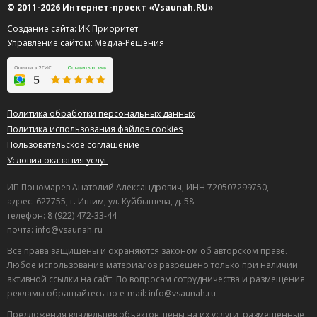
всем советую для мужской компании! Все понравилось,
© 2011-2026 Интернет-проект «Vsaunah.RU»
придем еще.
Создание сайта: ИК Приоритет
Полезный отзыв?
Да
(0)
Нет
(0)
Управление сайтом:
Медиа-Решения
9
Альберт
о Баня на Дзержинке
07.05.2026 в 03:44
Политика обработки персональных данных
Хорошая сауна, очень чисто. Сотрудники вежливые и
Политика использования файлов cookies
гостеприимные, отдых удался.
Пользовательское соглашение
Полезный отзыв?
Да
(0)
Нет
(0)
Условия оказания услуг
9
ИП Пономарев Анатолий Александрович, ИНН 720507299750,
Геннадий
о Баня на Дзержинке
адрес: 627755, г. Ишим, ул. Куйбышева, д. 58
30.04.2026 в 05:56
телефон: 8 (922) 472-33-44
почта: info@vsaunah.ru
Хорошая сауна, внутри уютно. Сотрудники вежливые,
обслуживание на достойном уровне.
Все права защищены и охраняются законом об авторском праве.
Любое использование материалов разрешено только при наличии
Полезный отзыв?
Да
(0)
Нет
(0)
активной ссылки на сайт. По вопросам сотрудничества и размещения
рекламы обращайтесь по e-mail: info@vsaunah.ru
9
Мирослава
о Баня с чанами на костре. Клуб Барин
Предложения владельцев объектов, цены на их услуги, размещенные