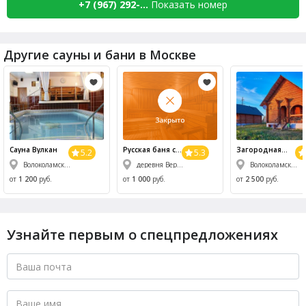
+7 (967) 292-...
Показать номер
Другие сауны и бани в Москве
Сауна
Вулкан
Русская баня с
Загородная
5.2
5.3
купелью
база отдыха
Волоколамский р-н, д. Афанасово, Новорижское ш., 132-й км
деревня Веригино
Волоколамский р-н, д. Зубово
Зубово
от
1 200
руб.
от
1 000
руб.
от
2 500
руб.
Узнайте первым о спецпредложениях