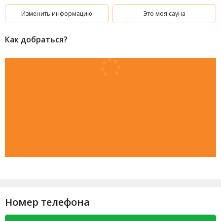
чаепития, а также обмывочная с душем, купелью и чанами и
парная с соляной стеной. Если одной бани вам мало, вы
Изменить информацию
Это моя сауна
можете разместиться в аккуратной комнате на втором
этаже, по цене договоримся.
Как добраться?
Наши гости приезжают к нам за уютом, современный
дизайном и, конечно, дровяным жаром от печей. Приезжайте
и вы, будет рады вам!
По ценам:
1000р/час: компания до 5 человек включительно.
2000р/час: компания из 6 человек и более.
200р/шт.: березовые и дубовые веники.
Номер телефона