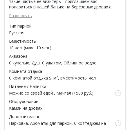
такие частые ее визитеры - приглашаем вас
попариться в нашей баньке на березовых дровах с
колодезной водичкой и ароматными маслами. В вашем
Развернуть
распоряжении свежие полотенца и простыни, банные
шапочки, посуда и травы для чаепития, а также
Тип парной
обмывочная с душем, купелью и чанами и парная с
Русская
соляной стеной. Если одной бани вам мало, вы можете
разместиться в аккуратной комнате на втором этаже,
Вместимость
по цене договоримся.
10 чел. (макс. 10 чел.)
Наши гости приезжают к нам за уютом, современный
Аквазона
дизайном и, конечно, дровяным жаром от печей.
С купелью
,
Душ
,
С ушатом
,
Обливное ведро
Приезжайте и вы, будет рады вам!
Комната отдыха
По ценам:
2
С комнатой отдыха
S: м
, вместимость: чел.
1000р/час: компания до 5 человек включительно.
Питание / Напитки
2000р/час: компания из 6 человек и более.
Можно со своей едой
,
Мангал
(
+500 руб.
),
200р/шт.: березовые и дубовые веники.
Обеденная зона, Чай
Оборудование
Камин на дровах
Дополнительно
Парковка
, Ароматы для парной,
С коттеджем на
сутки
(
+10000 руб.
), Простыни, Полотенца, Мыло,