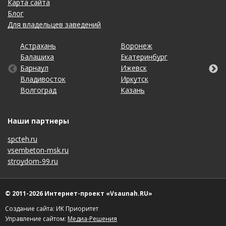
Карта сайта
Блог
Для владельцев заведений
Астрахань
Калининград
Омск
Тольятти
Воронеж
Липецк
Рязань
Уфа
Балашиха
Кемерово
Оренбург
Томск
Екатеринбург
Махачкала
Самара
Хабаровск
Барнаул
Киров
Пенза
Тула
Ижевск
Набережные Челны
Санкт-Петербург
Чебоксары
Владивосток
Краснодар
Пермь
Тюмень
Иркутск
Нижний Новгород
Саратов
Челябинск
Волгоград
Красноярск
Ростов-на-Дону
Ульяновск
Казань
Новосибирск
Ставрополь
Ярославль
Наши партнеры
spcteh.ru
vsembeton-msk.ru
stroydom-99.ru
© 2011-2026 Интернет-проект «Vsaunah.RU»
Создание сайта: ИК Приоритет
Управление сайтом:
Медиа-Решения