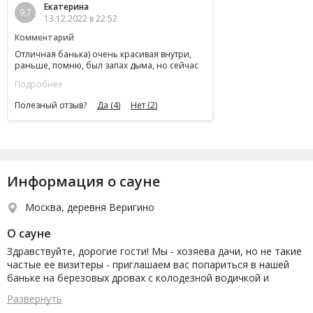
Екатерина
9,7
13.12.2022 в 22:52
Комментарий
Отличная банька) очень красивая внутри,
раньше, помню, был запах дыма, но сейчас
хозяева поставили новую печь, запах исчез
Подробнее
Полезный отзыв?
Да
(4)
Нет
(2)
Информация о сауне
Москва, деревня Веригино
О сауне
Здравствуйте, дорогие гости! Мы - хозяева дачи, но не такие
частые ее визитеры - приглашаем вас попариться в нашей
баньке на березовых дровах с колодезной водичкой и
ароматными маслами. В вашем распоряжении свежие
Развернуть
полотенца и простыни, банные шапочки, посуда и травы для