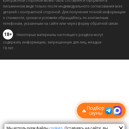
контрактной стороной может быть составлен и оформлен в
письменном виде только после индивидуального согласования всех
деталей с контрактной стороной. Для получения точной информации
о стоимости, сроках и условиях обращайтесь по контактным
телефонам, указанным на сайте или через форму обратной связи.
18+
Некоторые материалы настоящего раздела могут
содержать информацию, запрещенную для лиц, младше
18 лет.
Лучшие
спецпредложения
саун
Подписывайтесь в Telegram или MAX —
пришлём свежие скидки
Подбор
🔥
сауны
Мы используем файлы
cookies
. Оставаясь на сайте, вы