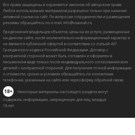
Все права защищены и охраняются законом об авторском праве.
Любое использование материалов разрешено только при наличии
активной ссылки на сайт. По вопросам сотрудничества и размещения
рекламы обращайтесь по e-mail: info@vsaunah.ru
Предложения владельцев объектов, цены на их услуги, размещенные
на данном сайте, носят исключительно информационный характер и
не являются публичной офертой в соответствии со статьей 437
Гражданского кодекса Российской Федерации. Договор с
контрактной стороной может быть составлен и оформлен в
письменном виде только после индивидуального согласования всех
деталей с контрактной стороной. Для получения точной информации
о стоимости, сроках и условиях обращайтесь по контактным
телефонам, указанным на сайте или через форму обратной связи.
18+
Некоторые материалы настоящего раздела могут
содержать информацию, запрещенную для лиц, младше
18 лет.
Лучшие