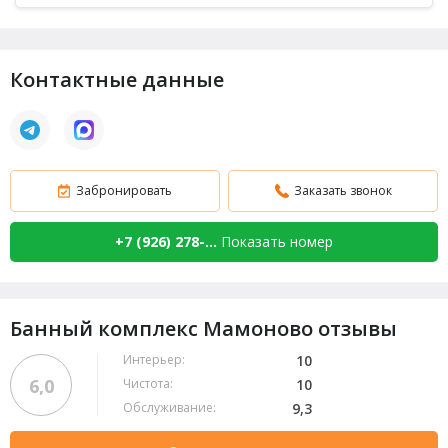
коттеджем на сутки
,
Гостиница
, Тапочки (
+100
руб.
), Простыни, Полотенца (
+200 руб.
), Халаты
(
+200 руб.
), Шампунь, Мыло, Мочалка (
+100 руб.
),
Посуда
Контактные данные
Забронировать
Заказать звонок
+7 (926) 278-...
Показать номер
Банный комплекс Мамоново отзывы
Интерьер:
10
6,0
Чистота:
10
Обслуживание:
9,3