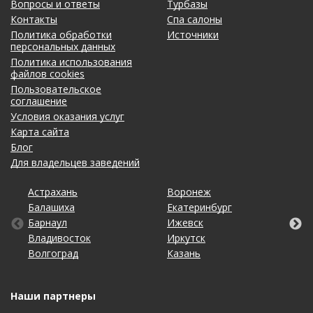
Вопросы и ответы
Турбазы
Контакты
Спа салоны
Политика обработки
Источники
персональных данных
Политика использования
файлов cookies
Пользовательское
соглашение
Условия оказания услуг
Карта сайта
Блог
Для владельцев заведений
Астрахань
Калининград
Омск
Тольятти
Воронеж
Липецк
Рязань
Уфа
Балашиха
Кемерово
Оренбург
Томск
Екатеринбург
Махачкала
Самара
Хабаровск
Барнаул
Киров
Пенза
Тула
Ижевск
Набережные Челны
Санкт-Петербург
Чебоксары
Владивосток
Краснодар
Пермь
Тюмень
Иркутск
Нижний Новгород
Саратов
Челябинск
Волгоград
Красноярск
Ростов-на-Дону
Ульяновск
Казань
Новосибирск
Ставрополь
Ярославль
Наши партнеры