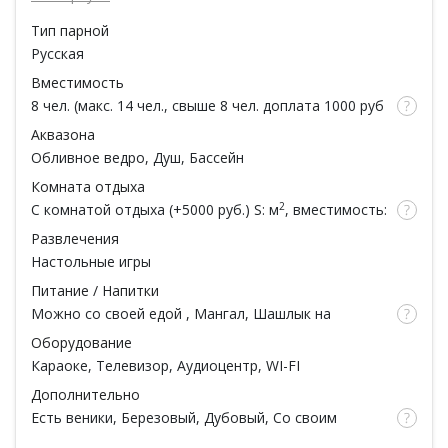
На территории нашего Таунхауса открылся новый
банный комплекс. Комфортабельность, чистота и уют!!!
Тип парной
Вы сможете снять нервное напряжение, стресс,
Русская
восстановить силы, улучшить сон, повысить
Вместимость
работоспособность, получить заряд бодрости и
приятно провести время.
8 чел. (макс. 14 чел., свыше 8 чел. доплата 1000 руб
за все время / за 1 чел.)
Только в русской бане Ваш организм может
Аквазона
очиститься от вредных веществ и ядов, которые
Обливное ведро, Душ,
Бассейн
накапливаются день за днем в условиях городской
Комната отдыха
жизни.
2
С комнатой отдыха
(
+5000 руб.
) S: м
, вместимость:
Если Вы ищите баню, то мы рады предложить Вам
2
10 чел. S: м
, вместимость: чел.
лучшее – лучший сервис, лучший интерьер, наша баня –
Развлечения
прекрасное место для отдыха. Приходите к нам и Вы
Настольные игры
никогдане разочаруетесь
Питание / Напитки
в высоком классе обслуживания, приветливом
Можно со своей едой
,
Мангал
, Шашлык на
персонале и релаксирующей обстановке!
мангале, Русская кухня, Кавказская кухня,
Оборудование
Обеденная зона, Вместимость: 7 чел., Чай
Караоке
, Телевизор, Аудиоцентр, WI-FI
Дополнительно
Есть веники
, Березовый, Дубовый, Со своим
веником, Парковка, Ароматы для парной,
С