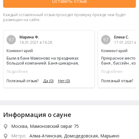
Оставить отзыв
Каждый оставленный отзыв проходит проверку прежде чем будет
размещен на сайте.
Марина Ф.
Елена С.
9,7
9,7
18.01.2021 в 16:28
17.01.2021 в 
Комментарий
Комментарий
Были в бане Мамоново на праздниках
Прекрасное место д
большой компанией. Баня-шикарная,
баня , бассейн , ко
новая, все продумано до мелочей и купель и
душевых , чисто , о
Подробнее
Подробнее
бочки с ледяной водой и камин и, главное,
месторасположение
на улицу в снег можно выбежать!!! Очень
Полезный отзыв?
Да
(0)
Нет
(0)
Полезный отзыв?
гостеприимные хозяева! Всем в баню,
рекомендую однозначно
Информация о сауне
Москва, Мамоновский овраг 75
Метро:
Алма-Атинская, Домодедовская, Марьино