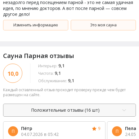
незадолго перед посещением парной - это не самая удачная
идея, по мнению докторов. А вот после парной — совсем
другое дело!
Изменить информацию
Это моя сауна
Сауна Парная отзывы
9,1
Интерьер:
10,0
9,1
Чистота:
9,1
Обслуживание:
Каждый оставленный отзыв проходит проверку прежде чем будет
размещен на сайте.
Положительные отзывы (16 шт)
Пётр
9
Пелаг
П
П
04.07.2026 в 05:42
24.05.