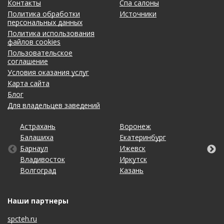
Контакты
Спа салоны
Политика обработки
Источники
персональных данных
Политика использования
файлов cookies
Пользовательское
соглашение
Условия оказания услуг
Карта сайта
Блог
Для владельцев заведений
Астрахань
Калининград
Омск
Тольятти
Воронеж
Липецк
Рязань
Уфа
Балашиха
Кемерово
Оренбург
Томск
Екатеринбург
Махачкала
Самара
Хабаровск
Барнаул
Киров
Пенза
Тула
Ижевск
Набережные Челны
Санкт-Петербург
Чебоксары
Владивосток
Краснодар
Пермь
Тюмень
Иркутск
Нижний Новгород
Саратов
Челябинск
Волгоград
Красноярск
Ростов-на-Дону
Ульяновск
Казань
Новосибирск
Ставрополь
Ярославль
Наши партнеры
spcteh.ru