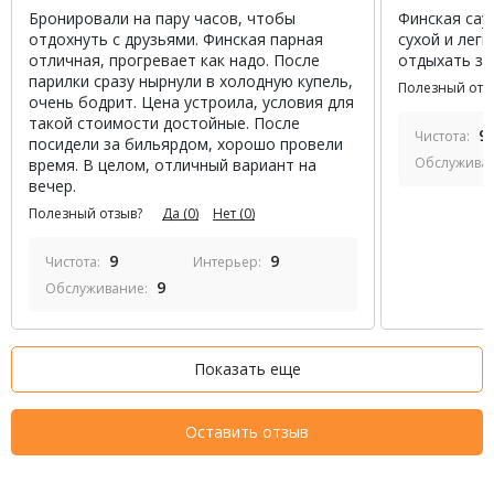
Бронировали на пару часов, чтобы
Финская сау
отдохнуть с друзьями. Финская парная
сухой и лег
отличная, прогревает как надо. После
отдыхать зд
парилки сразу нырнули в холодную купель,
Полезный отз
очень бодрит. Цена устроила, условия для
такой стоимости достойные. После
9
Чистота:
посидели за бильярдом, хорошо провели
Обслужива
время. В целом, отличный вариант на
вечер.
Полезный отзыв?
Да
(0)
Нет
(0)
9
9
Чистота:
Интерьер:
9
Обслуживание:
Показать еще
Оставить отзыв