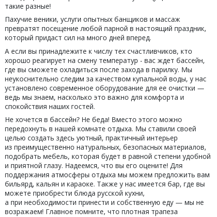
такие разные!
Пахучие веники, услуги опытных банщиков и массаж
превратят посещение любой парной в настоящий праздник,
который придаст сил на много дней вперед.
А если вы принадлежите к числу тех счастливчиков, кто
хорошо реагирует на смену температур - вас ждет бассейн,
где вы сможете охладиться после захода в парилку. Мы
неукоснительно следим за качеством купальной воды, у нас
установлено современное оборудование для ее очистки —
ведь мы знаем, насколько это важно для комфорта и
спокойствия наших гостей.
Не хочется в бассейн? Не беда! Вместо этого можно
передохнуть в нашей комнате отдыха. Мы ставили своей
целью создать здесь уютный, практичный интерьер
из преимущественно натуральных, безопасных материалов,
подобрать мебель, которая будет в равной степени удобной
и приятной глазу. Надеемся, что вы его оцените! Для
поддержания атмосферы отдыха мы можем предложить вам
бильярд, кальян и караоке. Также у нас имеется бар, где вы
можете приобрести блюда русской кухни,
а при необходимости принести и собственную еду — мы не
возражаем! Главное помните, что плотная трапеза