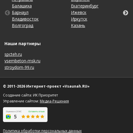
Балашиха
Кемерово
Оренбург
Томск
Екатеринбург
Махачкала
Самара
Хабаровск
Барнаул
Киров
Пенза
Тула
Ижевск
Набережные Челны
Санкт-Петербург
Чебоксары
Владивосток
Краснодар
Пермь
Тюмень
Иркутск
Нижний Новгород
Саратов
Челябинск
Волгоград
Красноярск
Ростов-на-Дону
Ульяновск
Казань
Новосибирск
Ставрополь
Ярославль
Наши партнеры
spcteh.ru
vsembeton-msk.ru
stroydom-99.ru
© 2011-2026 Интернет-проект «Vsaunah.RU»
Создание сайта: ИК Приоритет
Управление сайтом:
Медиа-Решения
Политика обработки персональных данных