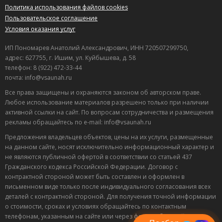
Политика использования файлов cookies
Пользовательское соглашение
Условия оказания услуг
ИП Пономарев Анатолий Александрович, ИНН 720507299750,
адрес: 627755, г. Ишим, ул. Куйбышева, д. 58
телефон: 8 (922) 472-33-44
почта: info@vsaunah.ru
Все права защищены и охраняются законом об авторском праве.
Любое использование материалов разрешено только при наличии
активной ссылки на сайт. По вопросам сотрудничества и размещения
рекламы обращайтесь по e-mail: info@vsaunah.ru
Предложения владельцев объектов, цены на их услуги, размещенные
на данном сайте, носят исключительно информационный характер и
не являются публичной офертой в соответствии со статьей 437
Гражданского кодекса Российской Федерации. Договор с
контрактной стороной может быть составлен и оформлен в
Лучшие
письменном виде только после индивидуального согласования всех
спецпредложения
деталей с контрактной стороной. Для получения точной информации
саун
о стоимости, сроках и условиях обращайтесь по контактным
Подписывайтесь в Telegram или MAX —
телефонам, указанным на сайте или через форму обратной связи.
пришлём свежие скидки