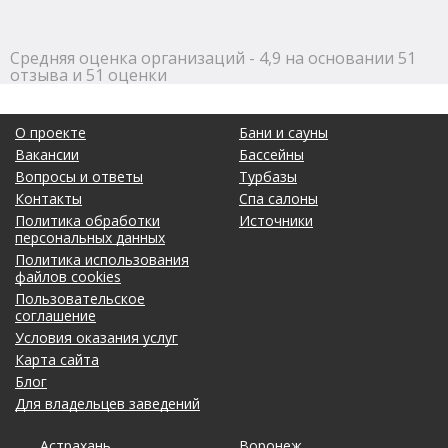
Средняя оценка организаций - 4,9 на основании 51
отзыва и 51 оценки
О проекте
Бани и сауны
Вакансии
Бассейны
Вопросы и ответы
Турбазы
Контакты
Спа салоны
Политика обработки
Источники
персональных данных
Политика использования
файлов cookies
Пользовательское
соглашение
Условия оказания услуг
Карта сайта
Блог
Для владельцев заведений
Астрахань
Калининград
Омск
Тольятти
Воронеж
Липецк
Рязань
Уфа