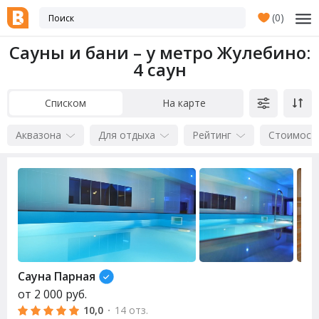
(
0
)
Сауны и бани – у метро Жулебино
:
4 саун
Списком
На карте
Аквазона
Для отдыха
Рейтинг
Стоимост
Сауна
Парная
от
2 000
руб.
10,0
·
14 отз.