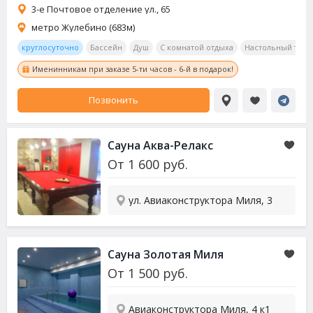
3-е Почтовое отделение ул., 65
метро Жулебино (683м)
круглосуточно
Бассейн
Душ
С комнатой отдыха
Настольный тенн
Именинникам при заказе 5-ти часов - 6-й в подарок!
Позвонить
Сауна
Аква-Релакс
От
1 600
руб.
ул. Авиаконструктора Миля, 3
Сауна
Золотая Миля
От
1 500
руб.
Авиаконструктора Миля, 4 к1