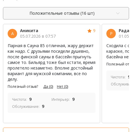
Положительные отзывы (16 шт)
Аникита
9
Рада
А
Р
05.07.2026 в 07:57
01.05.
Парная в Сауна 85 отличная, жару держит
Сходила с се
как надо. С друзьями посидели душевно,
караоке, пои
после финской сауны в бассейн прыгнуть
басейна не 
самое то. Бильярд тоже был кстати, время
Полезный отз
пролетело незаметно. Вполне достойный
вариант для мужской компании, все по
9
Чистота:
делу.
Обслужива
Полезный отзыв?
Да
(0)
Нет
(0)
9
9
Чистота:
Интерьер:
9
Обслуживание: