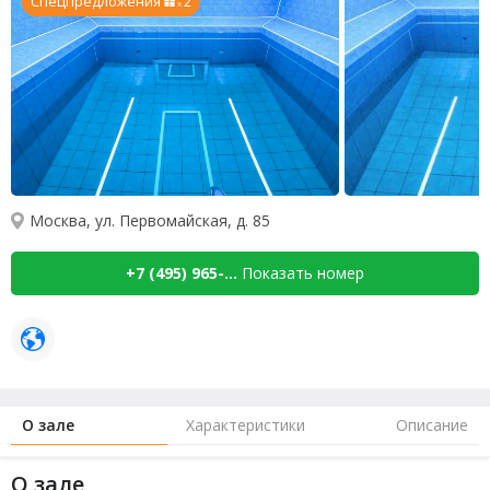
Спецпредложения
2
x
Москва, ул. Первомайская, д. 85
+7 (495) 965-...
Показать номер
О зале
Характеристики
Описание
О зале