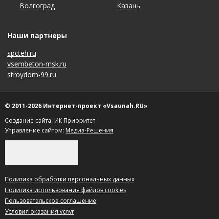
Волгоград
Красноярск
Ростов-на-Дону
Ульяновск
Казань
Новосибирск
Ставрополь
Ярославль
Наши партнеры
spcteh.ru
vsembeton-msk.ru
stroydom-99.ru
© 2011-2026 Интернет-проект «Vsaunah.RU»
Создание сайта: ИК Приоритет
Управление сайтом:
Медиа-Решения
Политика обработки персональных данных
Политика использования файлов cookies
Пользовательское соглашение
Условия оказания услуг