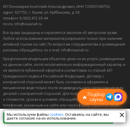
ИП Пономарев Анатолий Александрович, ИНН 720507299750,
адрес: 627755, г. Ишим, ул. Куйбышева, д. 58
телефон: 8 (922) 472-33-44
почта: info@vsaunah.ru
Все права защищены и охраняются законом об авторском праве.
Любое использование материалов разрешено только при наличии
активной ссылки на сайт. По вопросам сотрудничества и размещения
рекламы обращайтесь по e-mail: info@vsaunah.ru
Предложения владельцев объектов, цены на их услуги, размещенные
на данном сайте, носят исключительно информационный характер и
не являются публичной офертой в соответствии со статьей 437
Лучшие
Гражданского кодекса Российской Федерации. Договор с
спецпредложения
контрактной стороной может быть составлен и оформлен в
саун
письменном виде только после индивидуального согласования всех
Подписывайтесь в Telegram или MAX —
пришлём свежие скидки
Подбор
деталей с контрактной стороной. Для получения точной информации
🔥
сауны
о стоимости, сроках и условиях обращайтесь по контактным
телефонам, указанным на сайте или через форму обратной связи.
Мы используем файлы
cookies
. Оставаясь на сайте, вы
18+
Некоторые материалы настоящего раздела могут
Позвонить
даете согласие на их использование.
содержать информацию, запрещенную для лиц, младше
18 лет.