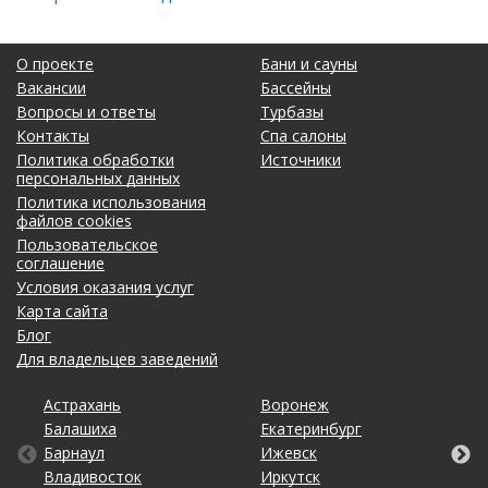
О проекте
Бани и сауны
Вакансии
Бассейны
Вопросы и ответы
Турбазы
Контакты
Спа салоны
Политика обработки
Источники
персональных данных
Политика использования
файлов cookies
Пользовательское
соглашение
Условия оказания услуг
Карта сайта
Блог
Для владельцев заведений
Астрахань
Калининград
Омск
Тольятти
Воронеж
Липецк
Рязань
Уфа
Балашиха
Кемерово
Оренбург
Томск
Екатеринбург
Махачкала
Самара
Хабаровск
Барнаул
Киров
Пенза
Тула
Ижевск
Набережные Челны
Санкт-Петербург
Чебоксары
Владивосток
Краснодар
Пермь
Тюмень
Иркутск
Нижний Новгород
Саратов
Челябинск