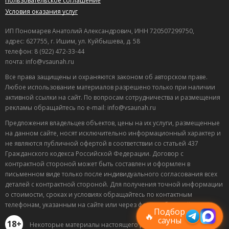
Пользовательское соглашение
Условия оказания услуг
ИП Пономарев Анатолий Александрович, ИНН 720507299750,
адрес: 627755, г. Ишим, ул. Куйбышева, д. 58
телефон: 8 (922) 472-33-44
почта: info@vsaunah.ru
Все права защищены и охраняются законом об авторском праве.
Любое использование материалов разрешено только при наличии
активной ссылки на сайт. По вопросам сотрудничества и размещения
рекламы обращайтесь по e-mail: info@vsaunah.ru
Предложения владельцев объектов, цены на их услуги, размещенные
на данном сайте, носят исключительно информационный характер и
не являются публичной офертой в соответствии со статьей 437
Гражданского кодекса Российской Федерации. Договор с
контрактной стороной может быть составлен и оформлен в
Лучшие
письменном виде только после индивидуального согласования всех
спецпредложения
деталей с контрактной стороной. Для получения точной информации
саун
о стоимости, сроках и условиях обращайтесь по контактным
Подписывайтесь в Telegram или MAX —
телефонам, указанным на сайте или через форму обратной связи.
пришлём свежие скидки
Подбор
🔥
сауны
18+
Некоторые материалы настоящего раздела могут