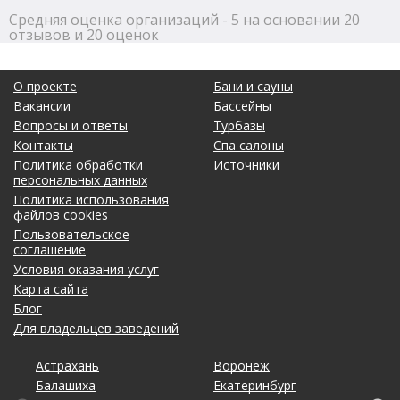
Средняя оценка организаций - 5 на основании 20
отзывов и 20 оценок
О проекте
Бани и сауны
Вакансии
Бассейны
Вопросы и ответы
Турбазы
Контакты
Спа салоны
Политика обработки
Источники
персональных данных
Политика использования
файлов cookies
Пользовательское
соглашение
Условия оказания услуг
Карта сайта
Блог
Для владельцев заведений
Астрахань
Калининград
Омск
Тольятти
Воронеж
Липецк
Рязань
Уфа
Балашиха
Кемерово
Оренбург
Томск
Екатеринбург
Махачкала
Самара
Хабаровск