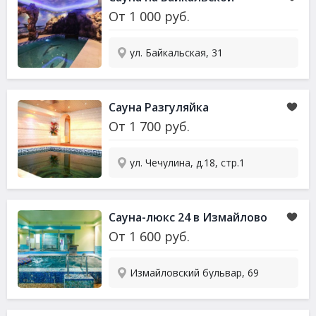
От
1 000
руб.
ул. Байкальская, 31
Сауна
Разгуляйка
От
1 700
руб.
ул. Чечулина, д.18, стр.1
Сауна
-люкс 24 в Измайлово
От
1 600
руб.
Измайловский бульвар, 69