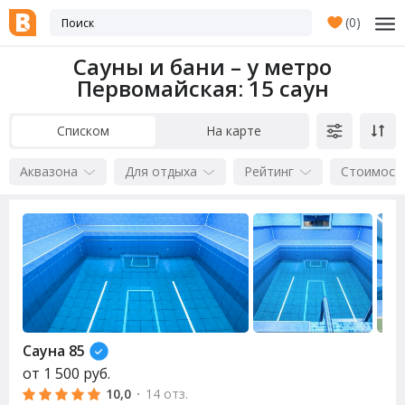
(
0
)
Сауны и бани – у метро
Первомайская
: 15 саун
Списком
На карте
Аквазона
Для отдыха
Рейтинг
Стоимост
Сауна
85
от
1 500
руб.
10,0
·
14 отз.