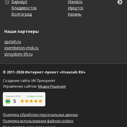
Барнаул
Киров
Пенза
Тула
Ижевск
Набережные Челны
Санкт-Петербург
Чебоксары
Владивосток
Краснодар
Пермь
Тюмень
Иркутск
Нижний Новгород
Саратов
Челябинск
Волгоград
Красноярск
Ростов-на-Дону
Ульяновск
Казань
Новосибирск
Ставрополь
Ярославль
Наши партнеры
spcteh.ru
vsembeton-msk.ru
stroydom-99.ru
© 2011-2026 Интернет-проект «Vsaunah.RU»
Создание сайта: ИК Приоритет
Управление сайтом:
Медиа-Решения
Политика обработки персональных данных
Политика использования файлов cookies