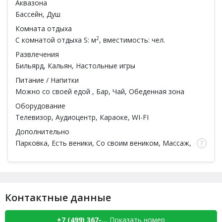
Аквазона
Бассейн
, Душ
Комната отдыха
2
С комнатой отдыха
S: м
, вместимость: чел.
Развлечения
Бильярд
,
Кальян
, Настольные игры
Питание / Напитки
Можно со своей едой
,
Бар
, Чай, Обеденная зона
Оборудование
Телевизор, Аудиоцентр,
Караоке
, WI-FI
Дополнительно
Парковка,
Есть веники
, Со своим веником,
Массаж
,
Тапочки, Простыни, Полотенца, Посуда
Контактные данные
+7 (499) 367-...
Показать номер