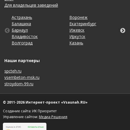
Для владельцев заведений
Астрахань
Калининград
Омск
Тольятти
Воронеж
Липецк
Рязань
Уфа
Балашиха
Кемерово
Оренбург
Томск
Екатеринбург
Махачкала
Самара
Хабаровск
Барнаул
Киров
Пенза
Тула
Ижевск
Набережные Челны
Санкт-Петербург
Чебоксары
Владивосток
Краснодар
Пермь
Тюмень
Иркутск
Нижний Новгород
Саратов
Челябинск
Волгоград
Красноярск
Ростов-на-Дону
Ульяновск
Казань
Новосибирск
Ставрополь
Ярославль
Наши партнеры
spcteh.ru
vsembeton-msk.ru
stroydom-99.ru
© 2011-2026 Интернет-проект «Vsaunah.RU»
Создание сайта: ИК Приоритет
Управление сайтом:
Медиа-Решения