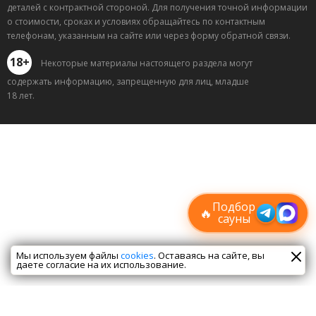
деталей с контрактной стороной. Для получения точной информации
о стоимости, сроках и условиях обращайтесь по контактным
телефонам, указанным на сайте или через форму обратной связи.
18+
Некоторые материалы настоящего раздела могут
содержать информацию, запрещенную для лиц, младше
18 лет.
Лучшие
спецпредложения
саун
Подписывайтесь в Telegram или MAX —
пришлём свежие скидки
Подбор
🔥
сауны
Мы используем файлы
cookies
. Оставаясь на сайте, вы
даете согласие на их использование.