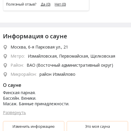
Полезный отзыв?
Да
(0)
Нет
(0)
Информация о сауне
Москва, 6-я Парковая ул., 21
Метро:
Измайловская, Первомайская, Щелковская
Район:
ВАО (Восточный административный округ)
Микрорайон:
район Измайлово
О сауне
Финская парная.
Бассейн. Веники.
Масаж. Банные принадлежности.
Настольные игры, кальян, ТВ, караоке, бар, чай, бильярд,
Развернуть
комната отдыха.
Парковка.
Изменить информацию
Это моя сауна