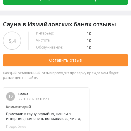
Сауна в Измайловских банях отзывы
Интерьер:
10
5,4
Чистота:
10
Обслуживание:
10
Оставить отзыв
Каждый оставленный отзыв проходит проверку прежде чем будет
размещен на сайте.
Елена
10
22.10.2020 в 03:23
Комментарий
Приехали в сауну случайно, нашли в
интернете,нам очень понравилось, чисто,
бассейн отличный, парилка супер, персонал
Подробнее
вежливый, советую посетить это место!