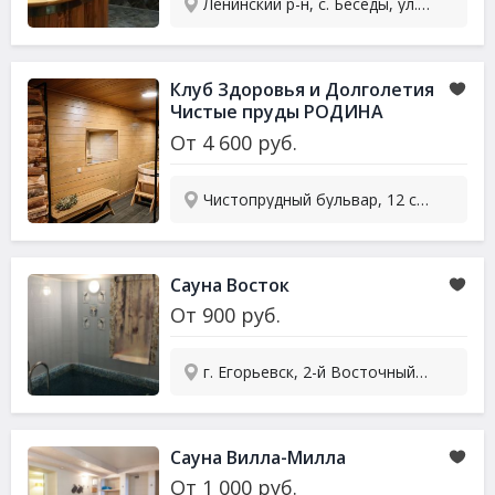
Ленинский р-н, с. Беседы, ул. Народная, 13
Клуб Здоровья и Долголетия
Чистые пруды РОДИНА
(Rodina)
От
4 600
руб.
Чистопрудный бульвар, 12 ст1
Сауна
Восток
От
900
руб.
г. Егорьевск, 2-й Восточный пер., 61
Сауна
Вилла-Милла
От
1 000
руб.