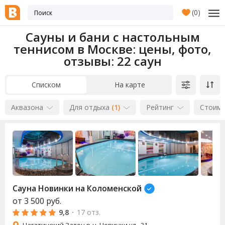
(
0
)
Сауны и бани с настольным
теннисом в Москве: цены, фото,
отзывы
: 22 саун
Списком
На карте
Аквазона
Для отдыха
(1)
Рейтинг
Стоим
Сауна
Новинки на Коломенской
от
3 500
руб.
9,8
·
17 отз.
Нагатинский Затон р-н, Новинки ул., 31