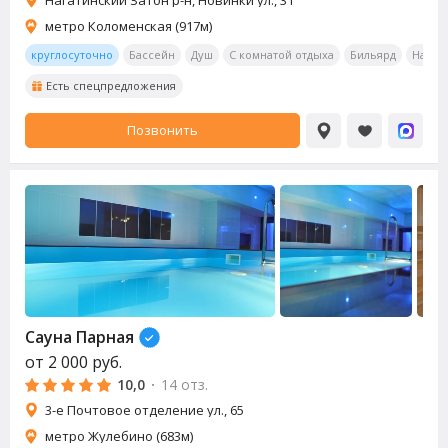
метро Коломенская (917м)
круглосуточно
Бассейн
Душ
С комнатой отдыха
Бильярд
Насто
Есть спецпредложения
Позвонить
Сауна
Парная
от
2 000
руб.
10,0
·
14 отз.
3-е Почтовое отделение ул., 65
метро Жулебино (683м)