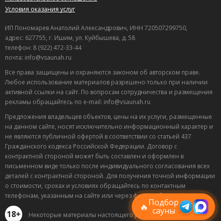
нормально.
Условия оказания услуг
Полезный отзыв?
Да
(0)
Нет
(0)
ИП Пономарев Анатолий Александрович, ИНН 720507299750,
9
адрес: 627755, г. Ишим, ул. Куйбышева, д. 58
Владлен
о Сауна Новинки на Коломенской
телефон: 8 (922) 472-33-44
16.03.2026 в 11:26
почта: info@vsaunah.ru
Отмечали здесь мой день рождения с друзьями в
Все права защищены и охраняются законом об авторском праве.
прошлые выходные. Очень уютно, парилка в финской
Любое использование материалов разрешено только при наличии
активной ссылки на сайт. По вопросам сотрудничества и размещения
сауне отличная, жар держит как надо. Хорошенько
рекламы обращайтесь по e-mail: info@vsaunah.ru
поиграли в бильярд, а потом попели песни в караоке.
Бассейн чистый, вода комфортная. В общем,
Предложения владельцев объектов, цены на их услуги, размещенные
действительно хороший вариант на вечер.
на данном сайте, носят исключительно информационный характер и
не являются публичной офертой в соответствии со статьей 437
Полезный отзыв?
Да
(0)
Нет
(0)
Гражданского кодекса Российской Федерации. Договор с
контрактной стороной может быть составлен и оформлен в
9
Лучшие
письменном виде только после индивидуального согласования всех
Валентина
о Сауна Парная
спецпредложения
деталей с контрактной стороной. Для получения точной информации
15.03.2026 в 10:16
саун
о стоимости, сроках и условиях обращайтесь по контактным
Подписывайтесь в Telegram или MAX —
Приятное место. Персонал вежливый и внимательный,
телефонам, указанным на сайте или через форму обратной связи.
пришлём свежие скидки
Подбор
все вопросы решают быстро. Атмосфера спокойная.
🔥
сауны
18+
Некоторые материалы настоящего раздела могут
Полезный отзыв?
Да
(0)
Нет
(0)