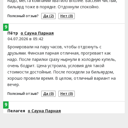
надо, места компании хватило вполне. Бассейн чистый,
бильярд тоже в порядке. Отдохнули спокойно.
Полезный отзыв?
Да
(2)
Нет
(0)
9
Пётр
о Сауна Парная
04.07.2026 в 05:42
Бронировали на пару часов, чтобы отдохнуть с
друзьями. Финская парная отличная, прогревает как
надо. После парилки сразу нырнули в холодную купель,
очень бодрит. Цена устроила, условия для такой
стоимости достойные. После посидели за бильярдом,
хорошо провели время. В целом, отличный вариант на
вечер.
Полезный отзыв?
Да
(0)
Нет
(0)
9
Пелагея
о Сауна Парная
24.05.2026 в 16:05
Финская сауна прогрета отлично, пар сухой и легкий,