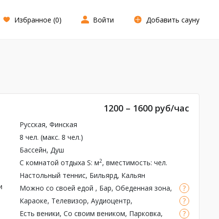
Избранное (
0
)
Войти
Добавить сауну
1200 – 1600 руб/час
Русская
,
Финская
8 чел. (макс. 8 чел.)
Бассейн
,
Душ
2
С комнатой отдыха
S: м
, вместимость: чел.
Настольный теннис
,
Бильярд
,
Кальян
и
Можно со своей едой
,
Бар
, Обеденная зона,
Чай
Караоке
,
Телевизор
,
Аудиоцентр
,
Кондиционер
,
WI-FI
,
Массажное кресло
Есть веники
,
Со своим веником
,
Парковка
,