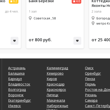
нко
Баня Берёзки
Коттеджи
6.2
4.6
Яхонты Н
до 4 чел.
1 зал
2 зала
Советская , 58
метро Ко
от 800 руб.
от 25 40
Астрахань
Калининград
Омск
Балашиха
Кемерово
Оренбург
Барнаул
Киров
Пенза
Владивосток
Краснодар
Пермь
Волгоград
Красноярск
Ростов-на-До
Воронеж
Липецк
Рязань
Екатеринбург
Махачкала
Самара
Ижевск
Набережные
Санкт-Петербу
Челны