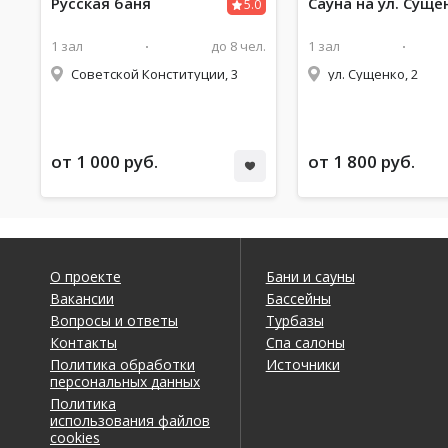
Русская баня
Сауна
на ул. Суще
5.0
1 зал
до 8 чел.
1 зал
Советской Конституции, 3
ул. Сущенко, 2
от 1 000 руб.
от 1 800 руб.
О проекте
Бани и сауны
Вакансии
Бассейны
Вопросы и ответы
Турбазы
Контакты
Спа салоны
Политика обработки
Источники
персональных данных
Политика
использования файлов
cookies