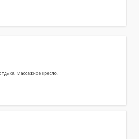
Тапочки, Простыни, Полотенца, Посуда
 отдыха. Массажное кресло.