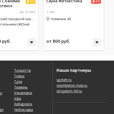
 с банями
Сауна
Фитнестика
6.0
4.6
огинск
до 12 чел.
1 зал
Богородский городской округ, деревня Жилино
Климова, 49
тельники (48,5км)
0 руб.
от 800 руб.
Наши партнеры
Тольятти
Томск
spcteh.ru
Тула
vsembeton-msk.ru
Тюмень
stroydom-99.ru
ну
Ульяновск
Уфа
Хабаровск
рг
Чебоксары