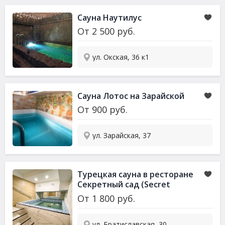
Сауна
Наутилус
От
2 500
руб.
ул. Окская, 36 к1
Сауна
Лотос на Зарайской
От
900
руб.
ул. Зарайская, 37
Турецкая
сауна
в ресторане
Секретный сад (Secret
Garden)
От
1 800
руб.
ул. Братиславская, 30