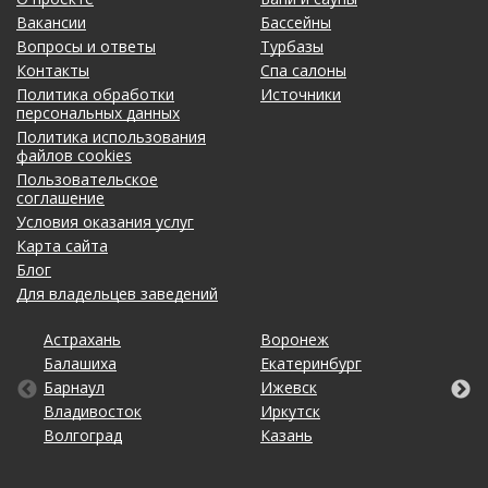
Вакансии
Бассейны
Вопросы и ответы
Турбазы
Контакты
Спа салоны
Политика обработки
Источники
персональных данных
Политика использования
файлов cookies
Пользовательское
соглашение
Условия оказания услуг
Карта сайта
Блог
Для владельцев заведений
Астрахань
Калининград
Омск
Тольятти
Воронеж
Липецк
Рязань
Уфа
Балашиха
Кемерово
Оренбург
Томск
Екатеринбург
Махачкала
Самара
Хабаровск
Барнаул
Киров
Пенза
Тула
Ижевск
Набережные Челны
Санкт-Петербург
Чебоксары
Владивосток
Краснодар
Пермь
Тюмень
Иркутск
Нижний Новгород
Саратов
Челябинск
Волгоград
Красноярск
Ростов-на-Дону
Ульяновск
Казань
Новосибирск
Ставрополь
Ярославль