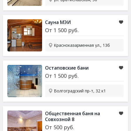
Сауна
МЭИ
От
1 500
руб.
Красноказарменная ул., 13б
Остаповские бани
От
1 500
руб.
Волгоградский пр-т, 32 к1
Общественная баня на
Совхозной 8
От
500
руб.