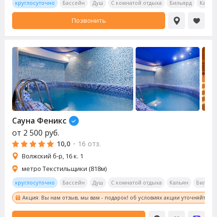
круглосуточно
Бассейн
Душ
С комнатой отдыха
Бильярд
Калья
Позвонить
Сауна
Феникс
от
2 500
руб.
10,0
·
16 отз.
Волжский б-р, 16 к. 1
метро Текстильщики (818м)
круглосуточно
Бассейн
Душ
С комнатой отдыха
Кальян
Бильяр
Акция: Вы нам отзыв, мы вам - подарок! об условиях акции уточняйте у