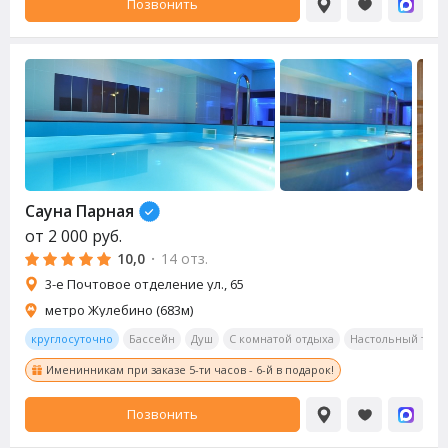
Позвонить
Сауна
Парная
от
2 000
руб.
10,0
·
14 отз.
3-е Почтовое отделение ул., 65
метро Жулебино (683м)
круглосуточно
Бассейн
Душ
С комнатой отдыха
Настольный тенн
Именинникам при заказе 5-ти часов - 6-й в подарок!
Позвонить