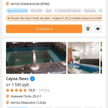
метро Бауманская (654м)
круглосуточно
Бассейн
Душ
С комнатой отдыха
Бильярд
Калья
Акция: Вы нам отзыв, мы вам - подарок! об условиях акции уточняйте у
Позвонить
Сауна
Люкс
от
1 500
руб.
10,0
·
14 отз.
Нижние Поля, 29 ст1
метро Марьино (1,2км)