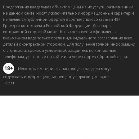
Предложения владельцев объектов, цены на их услуги, размещенные
на данном сайте, носят исключительно информационный характер и
не являются публичной офертой в соответствии со статьей 437
Гражданского кодекса Российской Федерации. Договор с
контрактной стороной может быть составлен и оформлен в
письменном виде только после индивидуального согласования всех
деталей с контрактной стороной. Для получения точной информации
о стоимости, сроках и условиях обращайтесь по контактным
телефонам, указанным на сайте или через форму обратной связи.
18+
Некоторые материалы настоящего раздела могут
содержать информацию, запрещенную для лиц, младше
18 лет.
Лучшие
спецпредложения
саун