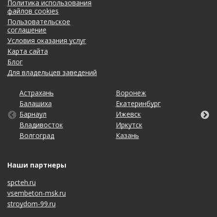
Политика использования
файлов cookies
Пользовательское
соглашение
Условия оказания услуг
Карта сайта
Блог
Для владельцев заведений
Астрахань
Калининград
Омск
Тольятти
Воронеж
Липецк
Рязань
Уфа
Балашиха
Кемерово
Оренбург
Томск
Екатеринбург
Махачкала
Самара
Хабаровск
Барнаул
Киров
Пенза
Тула
Ижевск
Набережные Челны
Санкт-Петербург
Чебоксары
Владивосток
Краснодар
Пермь
Тюмень
Иркутск
Нижний Новгород
Саратов
Челябинск
Волгоград
Красноярск
Ростов-на-Дону
Ульяновск
Казань
Новосибирск
Ставрополь
Ярославль
Наши партнеры
spcteh.ru
vsembeton-msk.ru
stroydom-99.ru