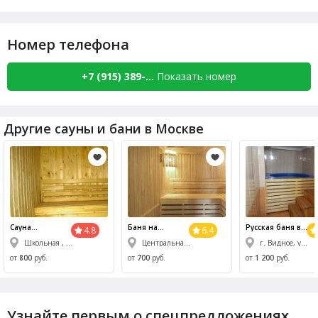
Номер телефона
+7 (915) 389-...
Показать номер
Другие сауны и бани в Москве
Сауна
Баня на
Русская баня в
4.8
6.4
Солнечный
Центральная , 6
Видном
Школьная , 26А
Центральная , 6
г. Видное, ул. Ольховая, 6
от
800
руб.
от
700
руб.
от
1 200
руб.
Узнайте первым о спецпредложениях