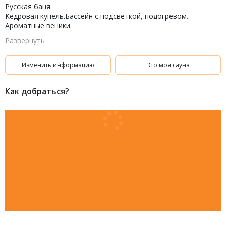
Русская баня.
Кедровая купель.Бассейн с подсветкой, подогревом.
Ароматные веники.
Банщик. Массаж. СПА-программы. Банные принадлежности.
Развернуть
Бильярд, ТВ, караоке, комната отдыха.
Банкетный зал.
Кухня: Русская, европейская, кальян, бар.
Изменить информацию
Это моя сауна
Парковка.
Как добраться?