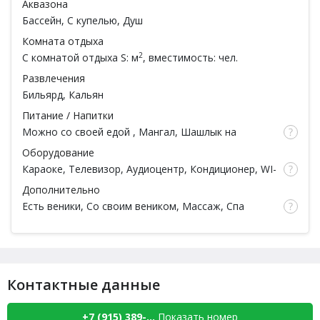
Аквазона
Бассейн
,
С купелью
,
Душ
Комната отдыха
2
С комнатой отдыха
S: м
, вместимость: чел.
Развлечения
Бильярд
,
Кальян
Питание / Напитки
Можно со своей едой
,
Мангал
,
Шашлык на
мангале
,
Барбекю зона
,
Кафе/ресторан
,
Бар
,
Оборудование
Русская кухня, Европейская кухня
Караоке
,
Телевизор
,
Аудиоцентр
,
Кондиционер
,
WI-
FI
Дополнительно
Есть веники
,
Со своим веником
,
Массаж
,
Спа
процедуры
,
Массажист
,
Парильщик
,
Парковка
,
С
коттеджем на сутки
,
Банкетный зал
, Беседка
(Летняя веранда), Тапочки, Простыни, Полотенца,
Халаты, Шампунь, Мыло
Контактные данные
+7 (915) 389-...
Показать номер