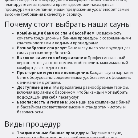
планируете ли вы провести время вдвоем или насладиться
процедурами в компании, наши предложения удовлетворят самые
высокие требования к качеству и сервису.
Почему стоит выбрать наши сауны
Комбинация баня со спа и бассейном
: Возможность
сочетать традиционные банные процедуры с современными
спа-технологиями и водными процедурами.
Разнообразие спа услуг
: Бани и сауны со spa подходят для
самых разных потребностей.
Высокое качество обслуживания
: Профессиональный
персонал всегда готов помочь и обеспечить максимальный
комфорт для каждого гостя.
Просторные и уютные помещения
: Каждая сауна парная и
баня оборудованы современными удобствами и оформлены
с вниманием к деталям.
Доступные цены
: Мы предлагаем разнообразные тарифы,
включая варианты с бассейном, чтобы каждый мог выбрать
подходящий для себя пакет услуг.
Безопасность и гигиена
: Все наши spa комплексы с баней
и бассейном соответствуют высоким стандартам чистоты и
безопасности.
Виды процедур
Традиционные банные процедуры
: Парение в сауне,
массажи и обертывания для глубокого расслабления.