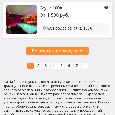
Сауна
100А
От
1 500
руб.
ул. Профсоюзная, д. 100А
Показать ещё заведения
1
2
3
4
5
6
7
>
Наши бани и сауны спа предлагают уникальное сочетание
традиционного парения и современных спа-технологий для вашего
полного расслабления и оздоровления. В наших spa комплексах с
баней и бассейном вы найдете разнообразные зоны для отдыха,
включая сауну с бассейном, которые обеспечивают идеальные
условия для восстановления сил и улучшения самочувствия. Каждая
парная оборудована современными системами отопления и
вентиляции, а высококачественные материалы и продуманный
дизайн создают атмосферу уюта и комфорта. Независимо от того,