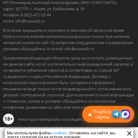
ИП Пономарев Анатолий Александрович, ИНН 720507299750,
Банщик работает с паром, температурой. Всё чисто. Чай
адрес: 627755, г. Ишим, ул. Куйбышева, д. 58
ароматный. Рекомендую для ценителей.
телефон: 8 (922) 472-33-44
почта: info@vsaunah.ru
Полезный отзыв?
Да
(1)
Нет
(0)
Все права защищены и охраняются законом об авторском праве.
9
Любое использование материалов разрешено только при наличии
Павел
о Сауна Фиеста
активной ссылки на сайт. По вопросам сотрудничества и размещения
14.06.2026 в 10:57
рекламы обращайтесь по e-mail: info@vsaunah.ru
Отличная сауна. Персонал здесь очень внимательный и
Предложения владельцев объектов, цены на их услуги, размещенные
вежливый. Атмосфера приятная, все понравилось.
на данном сайте, носят исключительно информационный характер и
не являются публичной офертой в соответствии со статьей 437
Полезный отзыв?
Да
(0)
Нет
(0)
Гражданского кодекса Российской Федерации. Договор с
контрактной стороной может быть составлен и оформлен в
9
Лучшие
письменном виде только после индивидуального согласования всех
Сава
о Банный клуб Олимп
спецпредложения
деталей с контрактной стороной. Для получения точной информации
12.06.2026 в 05:29
саун
о стоимости, сроках и условиях обращайтесь по контактным
Подписывайтесь в Telegram или MAX —
Отмечали здесь мой день рождения с друзьями, все
телефонам, указанным на сайте или через форму обратной связи.
пришлём свежие скидки
Подбор
прошло отлично. Хаммам здесь просто шикарный,
🔥
сауны
18+
Некоторые материалы настоящего раздела могут
бассейн чистый, вода комфортная. Персонал вежливый,
сразу помогли по всем вопросам. Еще очень удобно, что
содержать информацию, запрещенную для лиц, младше
Мы используем файлы
cookies
. Оставаясь на сайте, вы
есть свой бильярд, так что скучать не пришлось. Место
18 лет.
даете согласие на их использование.
Спецпредложения
Сейчас смотрят