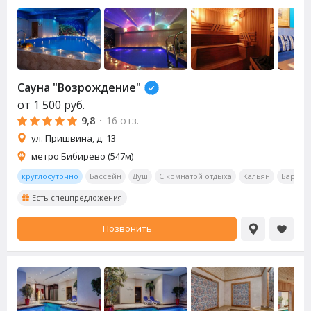
Сауна
"Возрождение"
от
1 500
руб.
9,8
·
16 отз.
ул. Пришвина, д. 13
метро Бибирево (547м)
круглосуточно
Бассейн
Душ
С комнатой отдыха
Кальян
Бар
О
Есть спецпредложения
Позвонить