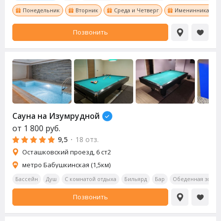
Понедельник
Вторник
Среда и Четверг
Именинникам ски
Позвонить
Сауна
на Изумрудной
от
1 800
руб.
9,5
·
18 отз.
​Осташковский проезд, 6 ст2
метро Бабушкинская (1,5км)
Бассейн
Душ
С комнатой отдыха
Бильярд
Бар
Обеденная зона
Позвонить