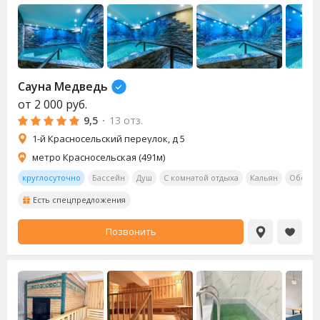
Сауна
Медведь
от
2 000
руб.
9,5
·
13 отз.
1-й Красносельский переулок, д 5
метро Красносельская (491м)
круглосуточно
Бассейн
Душ
С комнатой отдыха
Кальян
Обеден
Есть спецпредложения
Позвонить