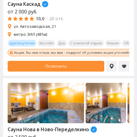
Сауна
Каскад
от
2 000
руб.
10,0
·
20 отз.
ул. Автозаводская, 21
метро ЗИЛ (481м)
круглосуточно
Бассейн
Душ
С комнатой отдыха
Кальян
Обеден
Акция: Вы нам отзыв, мы вам - подарок! об условиях акции уточняйте у
Позвонить
Сауна
Нова в Ново-Переделкино