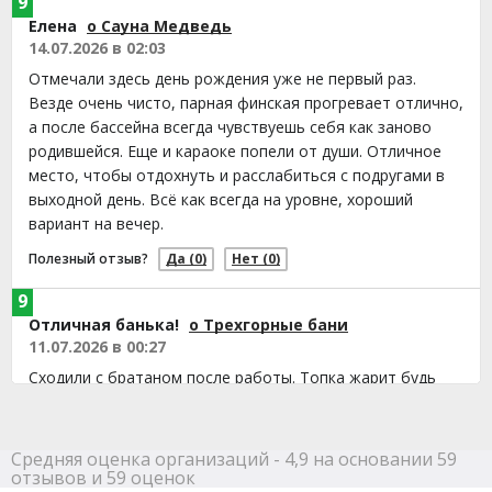
9
Елена
о Сауна Медведь
14.07.2026 в 02:03
Отмечали здесь день рождения уже не первый раз.
Везде очень чисто, парная финская прогревает отлично,
а после бассейна всегда чувствуешь себя как заново
родившейся. Еще и караоке попели от души. Отличное
место, чтобы отдохнуть и расслабиться с подругами в
выходной день. Всё как всегда на уровне, хороший
вариант на вечер.
Полезный отзыв?
Да
(0)
Нет
(0)
9
Отличная банька!
о Трехгорные бани
11.07.2026 в 00:27
Сходили с братаном после работы. Топка жарит будь
здоров, веники свежие, пар мягкий. Единственное
парковка рядом та еще засада, крутились минут
пятнадцать. Но само заведение топ.
Средняя оценка организаций - 4,9 на основании 59
отзывов и 59 оценок
Полезный отзыв?
Да
(0)
Нет
(0)