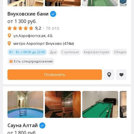
Внуковские бани
от
1 300
руб.
9,2
·
16 отз.
ул.Аэрофлотская, 4 Б
метро Аэропорт Внуково (474м)
Вт - Вс с 08:00 до 22:00
Душ
С купелью
Кафе/ресторан
Обеденная 
Есть спецпредложения
Позвонить
Сауна
Алтай
от
1 800
руб.