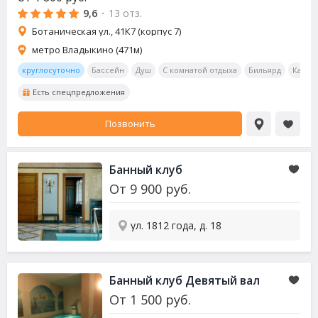
9,6
·
13 отз.
Ботаническая ул., 41К7 (корпус 7)
метро Владыкино (471м)
круглосуточно
Бассейн
Душ
С комнатой отдыха
Бильярд
Калья
Есть спецпредложения
Позвонить
Банный клуб
От
9 900
руб.
ул. 1812 года, д. 18
Банный клуб Девятый вал
От
1 500
руб.