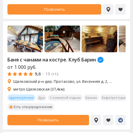
Позвонить
Баня с чанами на костре. Клуб Барин
от
1 000
руб.
9,6
·
19 отз.
Щелковский р-н дер. Протасово, ул. Весенняя д. 2, д. 4
метро Щелковская (37,4км)
круглосуточно
Душ
С комнатой отдыха
Кальян
Кафе/ресторан
Есть спецпредложения
Позвонить