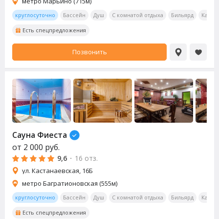
метро Марьино (715м)
круглосуточно
Бассейн
Душ
С комнатой отдыха
Бильярд
Калья
Есть спецпредложения
Позвонить
Сауна
Фиеста
от
2 000
руб.
9,6
·
16 отз.
ул. Кастанаевская, 16Б
метро Багратионовская (555м)
круглосуточно
Бассейн
Душ
С комнатой отдыха
Бильярд
Калья
Есть спецпредложения