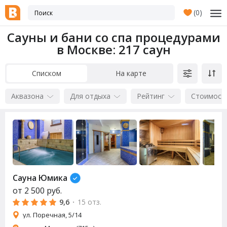
(
0
)
Сауны и бани со спа процедурами
в Москве
: 217 саун
Списком
На карте
Аквазона
Для отдыха
Рейтинг
Стоимост
Сауна
Юмика
от
2 500
руб.
9,6
·
15 отз.
ул. Поречная, 5/14