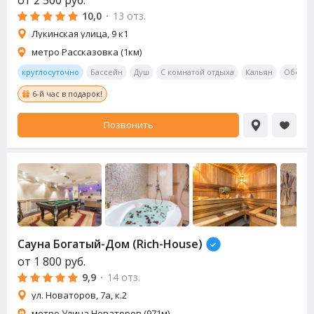
от
2 500
руб.
10,0
·
13 отз.
Лукинская улица, 9 к1
метро Рассказовка (1км)
круглосуточно
Бассейн
Душ
С комнатой отдыха
Кальян
Обеден
6-й час в подарок!
Позвонить
Сауна
Богатый-Дом (Rich-House)
от
1 800
руб.
9,9
·
14 отз.
ул. Новаторов, 7а, к.2
метро Улица Новаторов (971м)