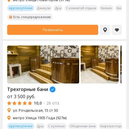
круглосуточно
Джакузи
Душ
С комнатой отдыха
Кальян
Бильяр
Есть спецпредложения
Позвонить
Трехгорные бани
от
3 500
руб.
10,0
·
26 отз.
ул. Рочдельская, 15 ст 30
метро Улица 1905 Года (927м)
круглосуточно
Душ
С купелью
Обеденная зона
Кафе/ресторан