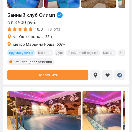
Банный клуб Олимп
от
3 500
руб.
10,0
·
19 отз.
ул. Октябрьская, 33а
метро Марьина Роща (603м)
круглосуточно
Бассейн
Душ
С комнатой отдыха
Кальян
Бильяр
Есть спецпредложения
Позвонить