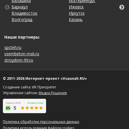
Балашиха
Кемерово
Оренбург
Томск
Екатеринбург
Махачкала
Самара
Хабаровск
Барнаул
Киров
Пенза
Тула
Ижевск
Набережные Челны
Санкт-Петербург
Чебоксары
Владивосток
Краснодар
Пермь
Тюмень
Иркутск
Нижний Новгород
Саратов
Челябинск
Волгоград
Красноярск
Ростов-на-Дону
Ульяновск
Казань
Новосибирск
Ставрополь
Ярославль
Наши партнеры
spcteh.ru
vsembeton-msk.ru
stroydom-99.ru
© 2011-2026 Интернет-проект «Vsaunah.RU»
Создание сайта: ИК Приоритет
Управление сайтом:
Медиа-Решения
Политика обработки персональных данных
Политика использования файлов cookies