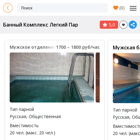
(
0
)
Банный Комплекс Легкий Пар
5,0
Мужское отделение /кабинеты
1700 – 1800 руб/час
Мужская б
Тип парной
Тип парной
Русская
,
Общественная
Русская
,
Общ
Вместимость
Вместимост
20 чел. (макс. 20 чел.)
20 чел. (макс