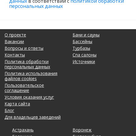
данных
в соответствии с
политикой обработки
персональных данных
О проекте
Бани и сауны
Вакансии
Бассейны
Вопросы и ответы
Турбазы
Контакты
Спа салоны
Политика обработки
Источники
персональных данных
Политика использования
файлов cookies
Пользовательское
соглашение
Условия оказания услуг
Карта сайта
Блог
Для владельцев заведений
Астрахань
Калининград
Омск
Тольятти
Воронеж
Липецк
Рязань
Уфа