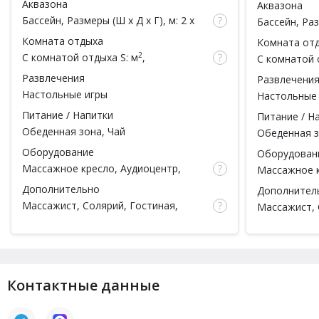
Аквазона
Аквазона
Бассейн
, Размеры (Ш x Д x Г), м: 2 x
Бассейн
, Ра
2.5 x , Обливное ведро, Душ
x , Подсветк
Комната отдыха
Комната от
2
С комнатой отдыха
S: м
,
С комнатой 
вместимость: чел.
вместимость
Развлечения
Развлечени
Настольные игры
Настольные
Питание / Напитки
Питание / Н
Обеденная зона, Чай
Обеденная з
Оборудование
Оборудован
Массажное кресло, Аудиоцентр,
Массажное к
Телевизор, WI-FI
Телевизор, W
Дополнительно
Дополнител
Массажист,
Солярий
, Гостиная,
Массажист,
Сейфовая ячейка,
Спа процедуры
,
ячейка,
Спа 
Ароматы для парной, Тапочки,
Ароматерапи
Простыни, Полотенца, Халаты,
Тапочки, Пр
Шампунь, Мыло, Мочалка, Посуда,
Халаты, Шам
Парильщик
,
Есть веники
Посуда,
Пар
Контактные данные