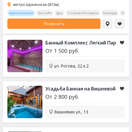
метро Щукинская (813м)
круглосуточно
Бассейн
Душ
С комнатой отдыха
Бильярд
Обеде
Позвонить
Банный Комплекс Легкий Пар
От
1 500
руб.
ул. Рогова, 22 к.2
Усадьба Банная на Вишневой
От
2 800
руб.
Вишневая ул., 13