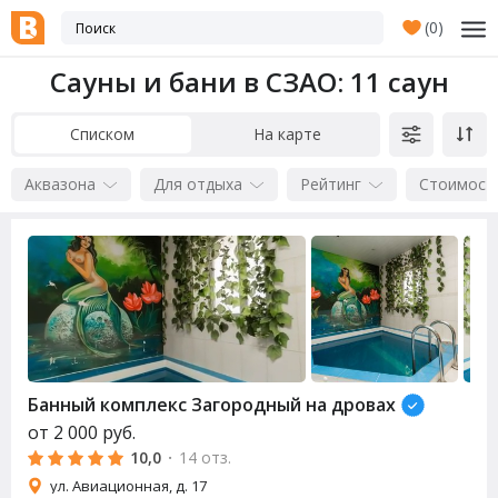
(
0
)
Сауны и бани в СЗАО
: 11 саун
Списком
На карте
Аквазона
Для отдыха
Рейтинг
Стоимост
Банный комплекс Загородный на дровах
от
2 000
руб.
10,0
·
14 отз.
ул. Авиационная, д. 17