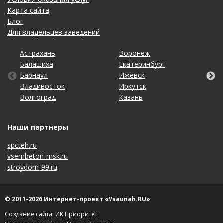
Карта сайта
Блог
Для владельцев заведений
Астрахань
Калининград
Омск
Тольятти
Воронеж
Липецк
Рязань
Уфа
Балашиха
Кемерово
Оренбург
Томск
Екатеринбург
Махачкала
Самара
Хабаровск
Барнаул
Киров
Пенза
Тула
Ижевск
Набережные Челны
Санкт-Петербург
Чебоксары
Владивосток
Краснодар
Пермь
Тюмень
Иркутск
Нижний Новгород
Саратов
Челябинск
Волгоград
Красноярск
Ростов-на-Дону
Ульяновск
Казань
Новосибирск
Ставрополь
Ярославль
Наши партнеры
spcteh.ru
vsembeton-msk.ru
stroydom-99.ru
© 2011-2026 Интернет-проект «Vsaunah.RU»
Создание сайта: ИК Приоритет