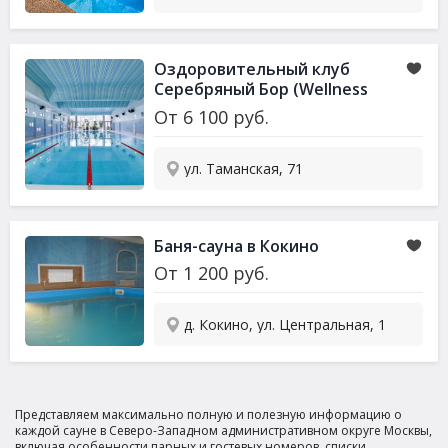
Оздоровительный клуб
Серебряный Бор (Wellness
Club)
От
6 100
руб.
ул. Таманская, 71
Баня-
сауна
в Кокино
От
1 200
руб.
д. Кокино, ул. Центральная, 1
Представляем максимально полную и полезную информацию о
каждой сауне в Северо-Западном административном округе Москвы,
включая особенности парных и гостевых номеров, списки