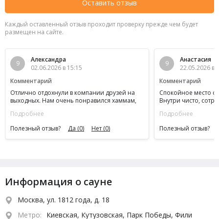
Оставить отзыв
Каждый оставленный отзыв проходит проверку прежде чем будет
размещен на сайте.
Александра
Анастасия
9
9
02.06.2026 в 15:15
22.05.2026 в 
Комментарий
Комментарий
Отлично отдохнули в компании друзей на
Спокойное место с
выходных. Нам очень понравился хаммам,
Внутри чисто, сотр
все чисто, а пар мягкий и приятный. После
Подробнее
Подробнее
процедур спокойно посидели за бильярдом,
никто не мешал, атмосфера очень
Полезный отзыв?
Да
(0)
Нет
(0)
Полезный отзыв?
расслабляющая. Бассейн тоже классный,
вода комфортной температуры. В общем,
хорошо провели время и остались
довольны.
Информация о сауне
Москва, ул. 1812 года, д. 18
Метро:
Киевская, Кутузовская, Парк Победы, Фили