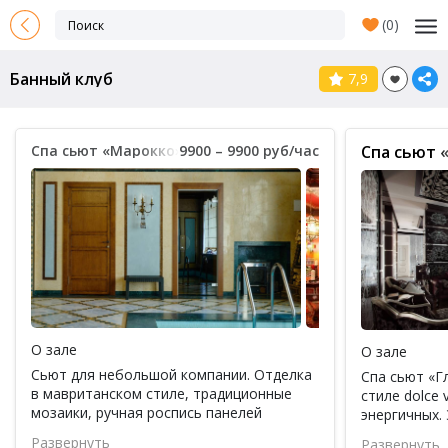
(
0
)
Банный клуб
7,9
Спа сьют «Марокко»
9900 – 9900 руб/час
Спа сьют 
О зале
О зале
Сьют для небольшой компании. Отделка
Спа сьют «Г
в мавританском стиле, традиционные
стиле dolce 
мозаики, ручная роспись панелей
энергичных.
располагают к спокойному отдыху и
обстановка,
Развернуть
Развернуть