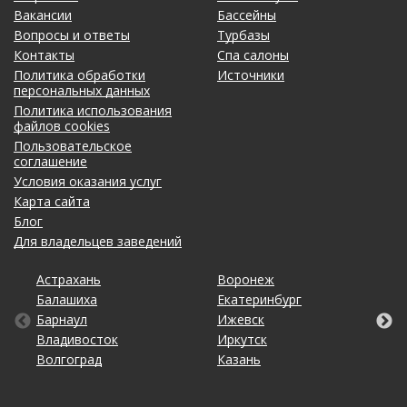
Вакансии
Бассейны
Вопросы и ответы
Турбазы
Контакты
Спа салоны
Политика обработки
Источники
персональных данных
Политика использования
файлов cookies
Пользовательское
соглашение
Условия оказания услуг
Карта сайта
Блог
Для владельцев заведений
Астрахань
Калининград
Омск
Тольятти
Воронеж
Липецк
Рязань
Уфа
Балашиха
Кемерово
Оренбург
Томск
Екатеринбург
Махачкала
Самара
Хабаровск
Барнаул
Киров
Пенза
Тула
Ижевск
Набережные Челны
Санкт-Петербург
Чебоксары
Владивосток
Краснодар
Пермь
Тюмень
Иркутск
Нижний Новгород
Саратов
Челябинск
Волгоград
Красноярск
Ростов-на-Дону
Ульяновск
Казань
Новосибирск
Ставрополь
Ярославль