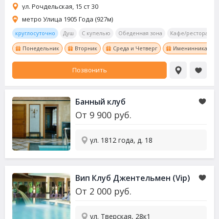
ул. Рочдельская, 15 ст 30
метро Улица 1905 Года (927м)
круглосуточно
Душ
С купелью
Обеденная зона
Кафе/ресторан
Понедельник
Вторник
Среда и Четверг
Именинникам ски
Позвонить
Банный клуб
От
9 900
руб.
ул. 1812 года, д. 18
Вип Клуб Джентельмен (Vip)
От
2 000
руб.
ул. Тверская, 28к1