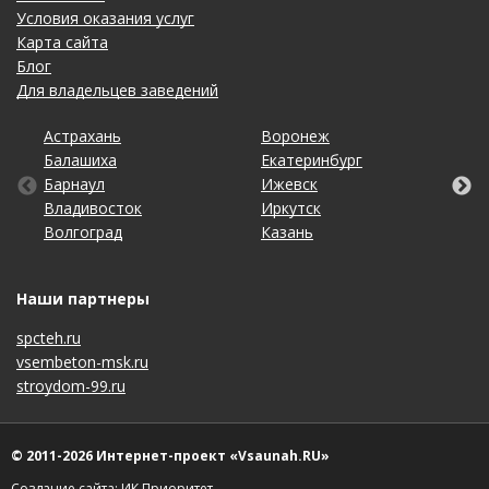
Условия оказания услуг
Карта сайта
Блог
Для владельцев заведений
Астрахань
Калининград
Омск
Тольятти
Воронеж
Липецк
Рязань
Уфа
Балашиха
Кемерово
Оренбург
Томск
Екатеринбург
Махачкала
Самара
Хабаровск
Барнаул
Киров
Пенза
Тула
Ижевск
Набережные Челны
Санкт-Петербург
Чебоксары
Владивосток
Краснодар
Пермь
Тюмень
Иркутск
Нижний Новгород
Саратов
Челябинск
Волгоград
Красноярск
Ростов-на-Дону
Ульяновск
Казань
Новосибирск
Ставрополь
Ярославль
Наши партнеры
spcteh.ru
vsembeton-msk.ru
stroydom-99.ru
© 2011-2026 Интернет-проект «Vsaunah.RU»
Создание сайта: ИК Приоритет