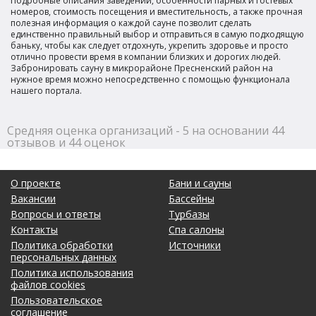
Подробные описания заведений, особенности парных и гостевых
номеров, стоимость посещения и вместительность, а также прочная
полезная информация о каждой сауне позволит сделать
единственно правильный выбор и отправиться в самую подходящую
баньку, чтобы как следует отдохнуть, укрепить здоровье и просто
отлично провести время в компании близких и дорогих людей.
Забронировать сауну в микрорайоне Пресненский район на
нужное время можно непосредственно с помощью функционала
нашего портала.
Средняя оценка организаций - 5 на основании 44
отзывов и 44 оценок
О проекте
Бани и сауны
Вакансии
Бассейны
Вопросы и ответы
Турбазы
Контакты
Спа салоны
Политика обработки
Источники
персональных данных
Политика использования
файлов cookies
Пользовательское
соглашение