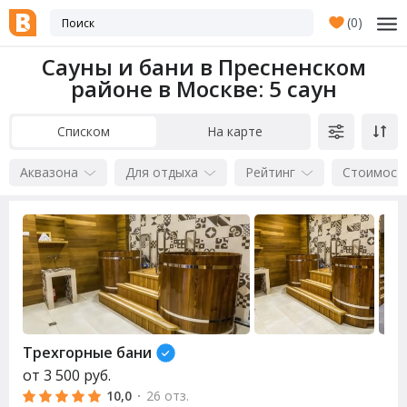
(
0
)
Сауны и бани в Пресненском
районе в Москве
: 5 саун
Списком
На карте
Аквазона
Для отдыха
Рейтинг
Стоимост
Трехгорные бани
от
3 500
руб.
10,0
·
26 отз.