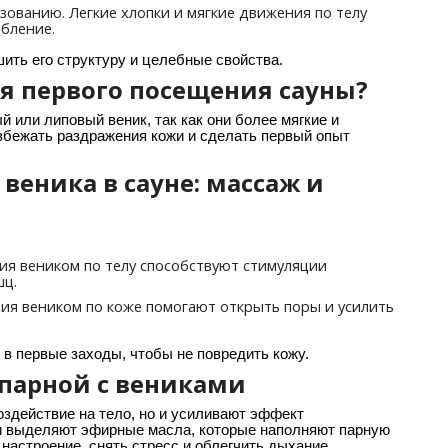
ьзованию. Легкие хлопки и мягкие движения по телу
бление.
шить его структуру и целебные свойства.
я первого посещения сауны?
 или липовый веник, так как они более мягкие и
збежать раздражения кожи и сделать первый опыт
веника в сауне: массаж и
:
ния веником по телу способствуют стимуляции
шц.
ния веником по коже помогают открыть поры и усилить
 в первые заходы, чтобы не повредить кожу.
 парной с вениками
оздействие на тело, но и усиливают эффект
ни выделяют эфирные масла, которые наполняют парную
настроение, снять стресс и облегчить дыхание.