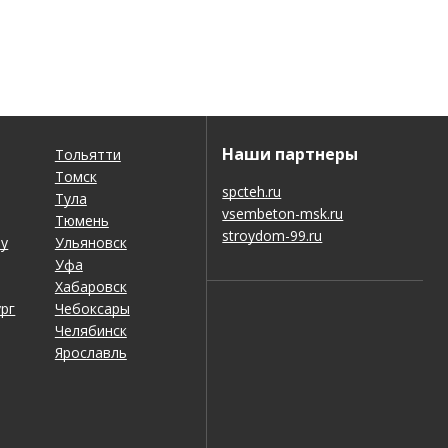
Наши партнеры
Тольятти
Томск
spcteh.ru
Тула
vsembeton-msk.ru
Тюмень
stroydom-99.ru
ну
Ульяновск
Уфа
Хабаровск
рг
Чебоксары
Челябинск
Ярославль