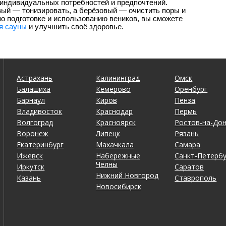
 индивидуальных потребностей и предпочтений.
ый — тонизировать, а берёзовый — очистить поры и
 подготовке и использованию веников, вы сможете
я сауны
и улучшить своё здоровье.
Астрахань
Калининград
Омск
Балашиха
Кемерово
Оренбург
Барнаул
Киров
Пенза
Владивосток
Краснодар
Пермь
Волгоград
Красноярск
Ростов-на-До
Воронеж
Липецк
Рязань
Екатеринбург
Махачкала
Самара
Ижевск
Набережные
Санкт-Петербу
Челны
Иркутск
Саратов
Нижний Новгород
Казань
Ставрополь
Новосибирск