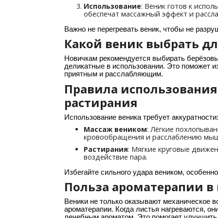
: Веник готов к испол
Использование
обеспечат массажный эффект и рассла
Важно не перегревать веник, чтобы не разру
Какой веник выбрать дл
Новичкам рекомендуется выбирать берёзовый
деликатные в использовании. Это поможет и
приятным и расслабляющим.
Правила использования 
растирания
Использование веника требует аккуратности
: Лёгкие похлопыва
Массаж веником
кровообращения и расслаблению мы
: Мягкие круговые движе
Растирания
воздействие пара.
Избегайте сильного удара веником, особенно
Польза ароматерапии в
Веники не только оказывают механическое в
ароматерапии. Когда листья нагреваются, о
лечебным ароматом. Это помогает улучшить 