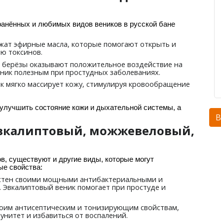
ранённых и любимых видов веников в русской бане
ржат эфирные масла, которые помогают открыть и
ю токсинов.
а берёзы оказывают положительное воздействие на
еник полезным при простудных заболеваниях.
ик мягко массирует кожу, стимулируя кровообращение
 улучшить состояние кожи и дыхательной системы, а
В
эвкалиптовый, можжевеловый,
в, существуют и другие виды, которые могут
е свойства:
естен своими мощными антибактериальными и
 Эвкалиптовый веник помогает при простуде и
воим антисептическим и тонизирующим свойствам,
нитет и избавиться от воспалений.