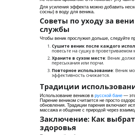
Для усиления эффекта можно добавить неско
сосны) в воду для веника.
Советы по уходу за вени
службы
Чтобы веник прослужил дольше, следуйте п
Сушите веник после каждого испо
повесьте на сушку в проветриваемом 
: Веник долж
Храните в сухом месте
пересыхания или порчи.
: Веник м
Повторное использование
эффективность снижается.
Традиции использования
Использование веников в
русской бане
— это
Парение веником считается не просто оздор
обновления. Традиции парения включают исп
массажа и общение с природой через взаимо
Заключение: Как выбра
здоровья