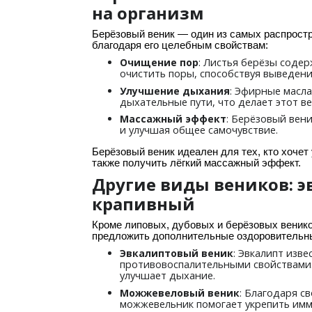
на организм
Берёзовый веник — один из самых распрост
благодаря его целебным свойствам:
: Листья берёзы соде
Очищение пор
очистить поры, способствуя выведени
: Эфирные масл
Улучшение дыхания
дыхательные пути, что делает этот в
: Берёзовый вен
Массажный эффект
и улучшая общее самочувствие.
Берёзовый веник идеален для тех, кто хочет
также получить лёгкий массажный эффект.
Другие виды веников: 
крапивный
Кроме липовых, дубовых и берёзовых венико
предложить дополнительные оздоровительны
: Эвкалипт изв
Эвкалиптовый веник
противовоспалительными свойствами.
улучшает дыхание.
: Благодаря с
Можжевеловый веник
можжевельник помогает укрепить имму