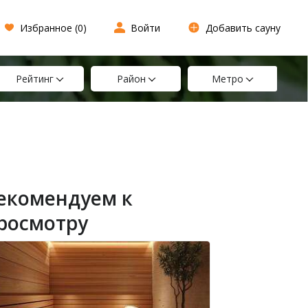
Избранное (
0
)
Войти
Добавить сауну
Рейтинг
Район
Метро
екомендуем к
росмотру