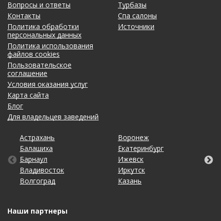
Вопросы и ответы
Турбазы
Контакты
Спа салоны
Политика обработки
Источники
персональных данных
Политика использования
файлов cookies
Пользовательское
соглашение
Условия оказания услуг
Карта сайта
Блог
Для владельцев заведений
Астрахань
Калининград
Омск
Тольятти
Воронеж
Липецк
Рязань
Уфа
Балашиха
Кемерово
Оренбург
Томск
Екатеринбург
Махачкала
Самара
Хабаровск
Барнаул
Киров
Пенза
Тула
Ижевск
Набережные Челны
Санкт-Петербург
Чебоксары
Владивосток
Краснодар
Пермь
Тюмень
Иркутск
Нижний Новгород
Саратов
Челябинск
Волгоград
Красноярск
Ростов-на-Дону
Ульяновск
Казань
Новосибирск
Ставрополь
Ярославль
Наши партнеры