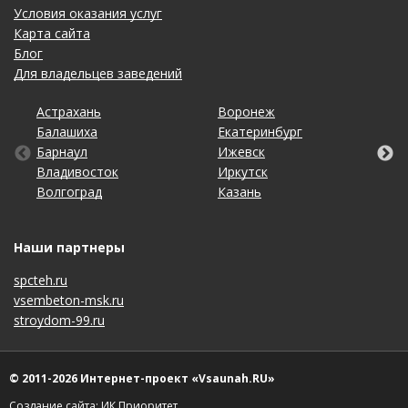
Условия оказания услуг
Карта сайта
Блог
Для владельцев заведений
Астрахань
Калининград
Омск
Тольятти
Воронеж
Липецк
Рязань
Уфа
Балашиха
Кемерово
Оренбург
Томск
Екатеринбург
Махачкала
Самара
Хабаровск
Барнаул
Киров
Пенза
Тула
Ижевск
Набережные Челны
Санкт-Петербург
Чебоксары
Владивосток
Краснодар
Пермь
Тюмень
Иркутск
Нижний Новгород
Саратов
Челябинск
Волгоград
Красноярск
Ростов-на-Дону
Ульяновск
Казань
Новосибирск
Ставрополь
Ярославль
Наши партнеры
spcteh.ru
vsembeton-msk.ru
stroydom-99.ru
© 2011-2026 Интернет-проект «Vsaunah.RU»
Создание сайта: ИК Приоритет