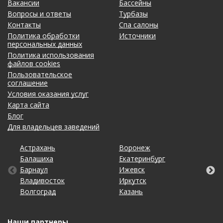
Вакансии
Бассейны
Вопросы и ответы
Турбазы
Контакты
Спа салоны
Политика обработки
Источники
персональных данных
Политика использования
файлов cookies
Пользовательское
соглашение
Условия оказания услуг
Карта сайта
Блог
Для владельцев заведений
Астрахань
Калининград
Омск
Тольятти
Воронеж
Липецк
Рязань
Уфа
Балашиха
Кемерово
Оренбург
Томск
Екатеринбург
Махачкала
Самара
Хабаровск
Барнаул
Киров
Пенза
Тула
Ижевск
Набережные Челны
Санкт-Петербург
Чебоксары
Владивосток
Краснодар
Пермь
Тюмень
Иркутск
Нижний Новгород
Саратов
Челябинск
Волгоград
Красноярск
Ростов-на-Дону
Ульяновск
Казань
Новосибирск
Ставрополь
Ярославль
Наши партнеры