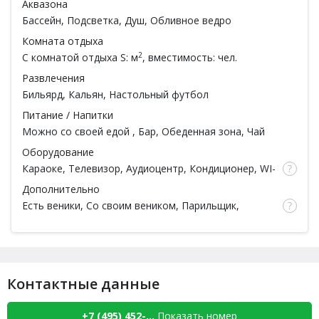
Аквазона
Бассейн
, Подсветка, Душ, Обливное ведро
Комната отдыха
2
С комнатой отдыха
S: м
, вместимость: чел.
Развлечения
Бильярд
,
Кальян
, Настольный футбол
Питание / Напитки
Можно со своей едой
,
Бар
, Обеденная зона, Чай
Оборудование
Караоке
, Телевизор, Аудиоцентр, Кондиционер, WI-
FI, Камин на дровах
Дополнительно
Есть веники
, Со своим веником,
Парильщик
,
Парковка, Тапочки, Простыни, Полотенца, Посуда
Контактные данные
+7 (495) 452-...
Показать номер