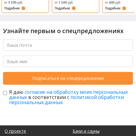
Возрождени
от
3 500
руб.
от
1 500
руб.
от
600
руб.
е (Revival)
Подробнее
Подробнее
Подробнее
Узнайте первым о спецпредложениях
Подписаться на спецпредложения
Я даю
согласие на обработку моих персональных
данных
в соответствии с
политикой обработки
персональных данных
О проекте
Бани и сауны