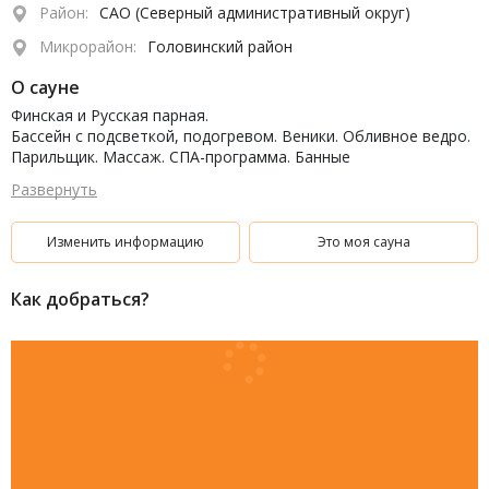
Район:
САО (Северный административный округ)
Микрорайон:
Головинский район
О сауне
Финская и Русская парная.
Бассейн с подсветкой, подогревом. Веники. Обливное ведро.
Парильщик. Массаж. СПА-программа. Банные
принадлежности.
Развернуть
Настольный футбол. Бильярд, ТВ, караоке, камин, комната
отдыха.
Кухня: Европейская, кальян, бар, разливное пиво.
Изменить информацию
Это моя сауна
Бесплатная парковка.
Как добраться?