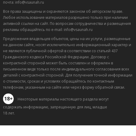
почта: info@vsaunah.ru
Все права защищены и охраняются законом об авторском праве.
Любое использование материалов разрешено только при наличии
активной ссылки на сайт. По вопросам сотрудничества и размещения
рекламы обращайтесь по e-mail: info@vsaunah.ru
Предложения владельцев объектов, цены на их услуги, размещенные
на данном сайте, носят исключительно информационный характер и
не являются публичной офертой в соответствии со статьей 437
Гражданского кодекса Российской Федерации. Договор с
контрактной стороной может быть составлен и оформлен в
письменном виде только после индивидуального согласования всех
деталей с контрактной стороной. Для получения точной информации
о стоимости, сроках и условиях обращайтесь по контактным
телефонам, указанным на сайте или через форму обратной связи.
18+
Некоторые материалы настоящего раздела могут
содержать информацию, запрещенную для лиц, младше
18 лет.