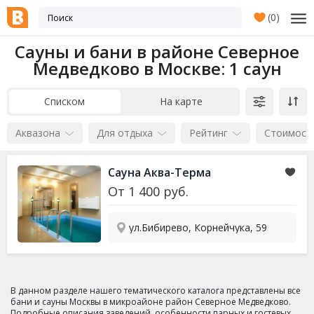
(
0
)
Сауны и бани в районе Северное
Медведково в Москве
: 1 саун
Списком
На карте
Аквазона
Для отдыха
Рейтинг
Стоимост
Сауна
Аква-Терма
От
1 400
руб.
ул.Бибирево, Корнейчука, 59
В данном разделе нашего тематического каталога представлены все
бани и сауны Москвы в микроайоне район Северное Медведково.
Подробные описания заведений, особенности парных и гостевых