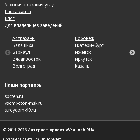
Условия оказания услуг
Карта сайта
Блог
Для владельцев заведений
Астрахань
Калининград
Омск
Тольятти
Воронеж
Липецк
Рязань
Уфа
Балашиха
Кемерово
Оренбург
Томск
Екатеринбург
Махачкала
Самара
Хабаровск
Барнаул
Киров
Пенза
Тула
Ижевск
Набережные Челны
Санкт-Петербург
Чебоксары
Владивосток
Краснодар
Пермь
Тюмень
Иркутск
Нижний Новгород
Саратов
Челябинск
Волгоград
Красноярск
Ростов-на-Дону
Ульяновск
Казань
Новосибирск
Ставрополь
Ярославль
Наши партнеры
spcteh.ru
vsembeton-msk.ru
stroydom-99.ru
© 2011-2026 Интернет-проект «Vsaunah.RU»
Создание сайта: ИК Приоритет