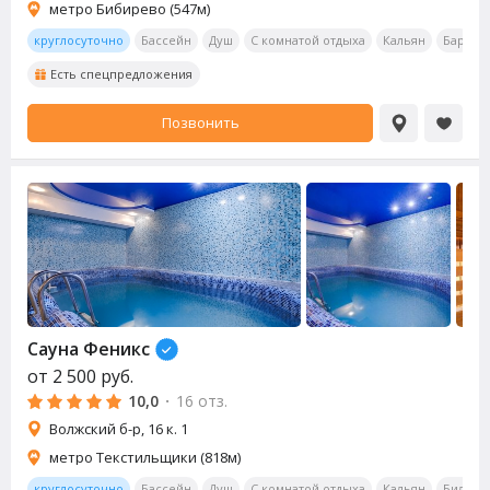
метро Бибирево (547м)
круглосуточно
Бассейн
Душ
С комнатой отдыха
Кальян
Бар
О
Есть спецпредложения
Позвонить
Сауна
Феникс
от
2 500
руб.
10,0
·
16 отз.
Волжский б-р, 16 к. 1
метро Текстильщики (818м)
круглосуточно
Бассейн
Душ
С комнатой отдыха
Кальян
Бильяр