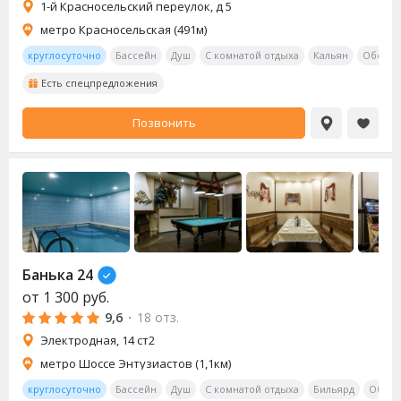
1-й Красносельский переулок, д 5
метро Красносельская (491м)
круглосуточно
Бассейн
Душ
С комнатой отдыха
Кальян
Обеден
Есть спецпредложения
Позвонить
Банька 24
от
1 300
руб.
9,6
·
18 отз.
Электродная, 14 ст2
метро Шоссе Энтузиастов (1,1км)
круглосуточно
Бассейн
Душ
С комнатой отдыха
Бильярд
Обеде