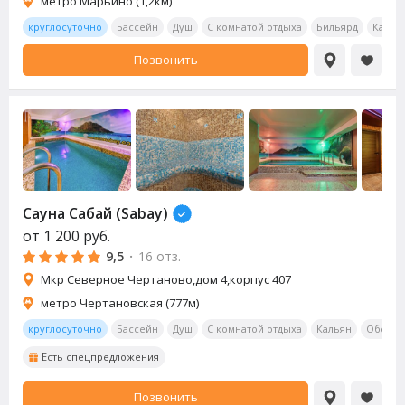
метро Марьино (1,2км)
круглосуточно
Бассейн
Душ
С комнатой отдыха
Бильярд
Калья
Позвонить
Сауна
Сабай (Sabay)
от
1 200
руб.
9,5
·
16 отз.
Мкр Северное Чертаново,дом 4,корпус 407
метро Чертановская (777м)
круглосуточно
Бассейн
Душ
С комнатой отдыха
Кальян
Обеден
Есть спецпредложения
Позвонить