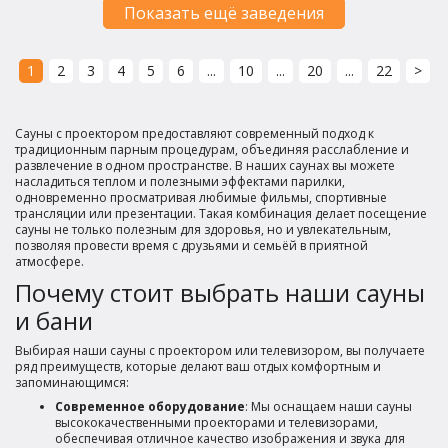
Показать ещё заведения
1
2
3
4
5
6
...
10
...
20
...
22
>
Сауны с проектором предоставляют современный подход к
традиционным парным процедурам, объединяя расслабление и
развлечение в одном пространстве. В наших саунах вы можете
насладиться теплом и полезными эффектами парилки,
одновременно просматривая любимые фильмы, спортивные
трансляции или презентации. Такая комбинация делает посещение
сауны не только полезным для здоровья, но и увлекательным,
позволяя провести время с друзьями и семьёй в приятной
атмосфере.
Почему стоит выбрать наши сауны
и бани
Выбирая наши сауны с проектором или телевизором, вы получаете
ряд преимуществ, которые делают ваш отдых комфортным и
запоминающимся:
Современное оборудование
: Мы оснащаем наши сауны
высококачественными проекторами и телевизорами,
обеспечивая отличное качество изображения и звука для