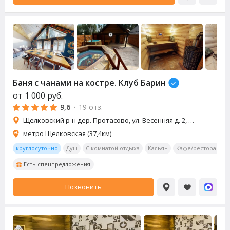
Баня с чанами на костре. Клуб Барин
от
1 000
руб.
9,6
·
19 отз.
Щелковский р-н дер. Протасово, ул. Весенняя д. 2, д. 4
метро Щелковская (37,4км)
круглосуточно
Душ
С комнатой отдыха
Кальян
Кафе/ресторан
Есть спецпредложения
Позвонить