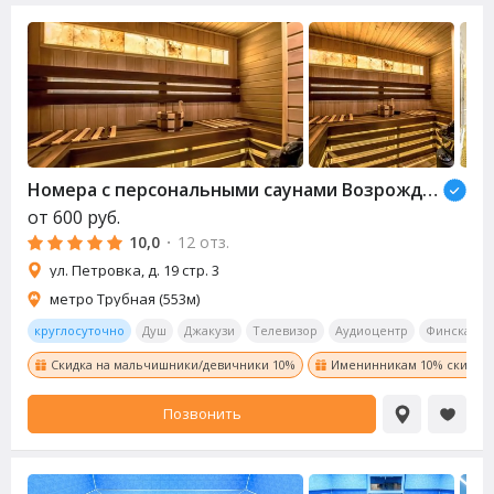
Номера с персональными
сауна
ми Возрождение (Revival)
от
600
руб.
10,0
·
12 отз.
ул. Петровка, д. 19 стр. 3
метро Трубная (553м)
круглосуточно
Душ
Джакузи
Телевизор
Аудиоцентр
Финская
Скидка на мальчишники/девичники 10%
Именинникам 10% скидка!
Позвонить