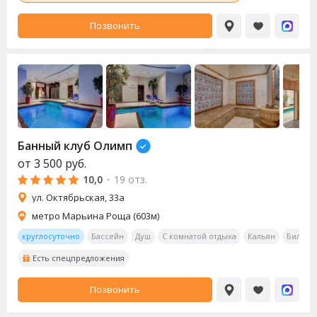
Позвонить
Банный клуб Олимп
от
3 500
руб.
10,0
·
19 отз.
ул. Октябрьская, 33а
метро Марьина Роща (603м)
круглосуточно
Бассейн
Душ
С комнатой отдыха
Кальян
Бильяр
Есть спецпредложения
Позвонить