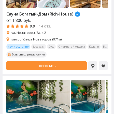
Сауна
Богатый-Дом (Rich-House)
от
1 800
руб.
9,9
·
14 отз.
ул. Новаторов, 7а, к.2
метро Улица Новаторов (971м)
круглосуточно
Джакузи
Душ
С комнатой отдыха
Кальян
Бильяр
Есть спецпредложения
Позвонить