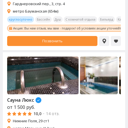
Гарднеровский пер., 3, стр. 4
метро Бауманская (654м)
круглосуточно
Бассейн
Душ
С комнатой отдыха
Бильярд
Калья
Акция: Вы нам отзыв, мы вам - подарок! об условиях акции уточняйте у
Позвонить
Сауна
Люкс
от
1 500
руб.
10,0
·
14 отз.
Нижние Поля, 29 ст1