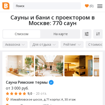
(
0
)
Сауны и бани с проектором в
Москве
: 770 саун
Списком
На карте
Аквазона
Для отдыха
Рейтинг
Стоимост
Сауна
Римские термы
от
3 000
руб.
9,0
·
20 отз.
Измайловское шоссе, д.71 корпус А, 30 этаж