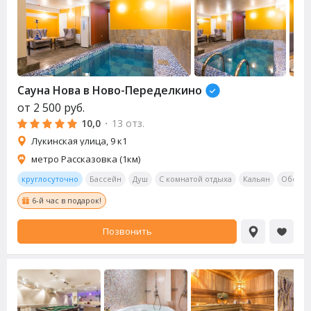
Сауна
Нова в Ново-Переделкино
от
2 500
руб.
10,0
·
13 отз.
Лукинская улица, 9 к1
метро Рассказовка (1км)
круглосуточно
Бассейн
Душ
С комнатой отдыха
Кальян
Обеден
6-й час в подарок!
Позвонить