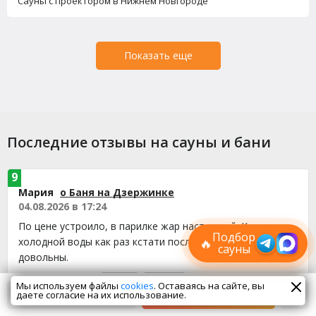
Сауны с проектором в Нижнем Новгороде
Показать еще
Последние отзывы на сауны и бани
9
Лучшие
Мария
о Баня на Дзержинке
спецпредложения
04.08.2026 в 17:24
саун
Подписывайтесь в Telegram или MAX —
По цене устроило, в парилке жар настоящий. Купель
пришлём свежие скидки
Подбор
холодной воды как раз кстати после захода, остались
🔥
сауны
довольны.
Полезный отзыв?
Да
(0)
Нет
(0)
Мы используем файлы
cookies
. Оставаясь на сайте, вы
даете согласие на их использование.
Спецпредложения
Сейчас смотрят
9