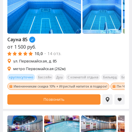
Сауна
85
от
1 500
руб.
10,0
·
14 отз.
ул. Первомайская, д. 85
метро Первомайская (262м)
круглосуточно
Бассейн
Душ
С комнатой отдыха
Бильярд
Бар
Именинникам скидка 10% + Игристый напиток в подарок!
Пн-Чт с 8
Позвонить