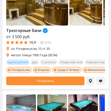
Трехгорные бани
от
3 500
руб.
10,0
·
26 отз.
ул. Рочдельская, 15 ст 30
метро Улица 1905 Года (927м)
круглосуточно
Душ
С купелью
Обеденная зона
Кафе/ресторан
Понедельник
Вторник
Среда и Четверг
Именинникам ски
Позвонить