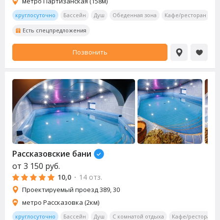
метро Партизанская (158м)
круглосуточно
Бассейн
Душ
Обеденная зона
Кафе/ресторан
Т
Есть спецпредложения
Позвонить
Рассказовские бани
от
3 150
руб.
10,0
·
14 отз.
Проектируемый проезд 389, 30
метро Рассказовка (2км)
круглосуточно
Бассейн
Душ
С комнатой отдыха
Кафе/ресторан