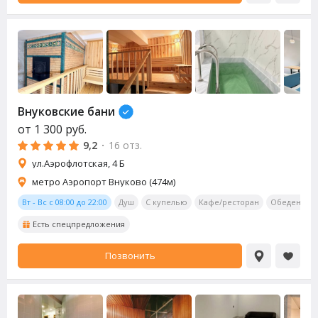
Внуковские бани
от
1 300
руб.
9,2
·
16 отз.
ул.Аэрофлотская, 4 Б
метро Аэропорт Внуково (474м)
Вт - Вс с 08:00 до 22:00
Душ
С купелью
Кафе/ресторан
Обеденная 
Есть спецпредложения
Позвонить