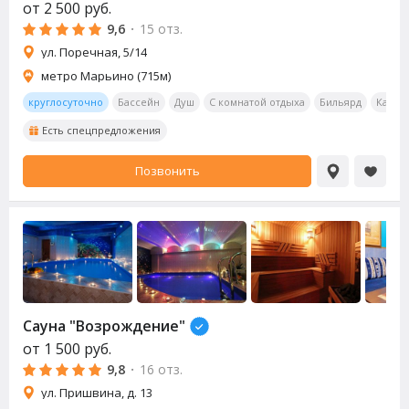
от
2 500
руб.
9,6
·
15 отз.
ул. Поречная, 5/14
метро Марьино (715м)
круглосуточно
Бассейн
Душ
С комнатой отдыха
Бильярд
Калья
Есть спецпредложения
Позвонить
Сауна
"Возрождение"
от
1 500
руб.
9,8
·
16 отз.
ул. Пришвина, д. 13