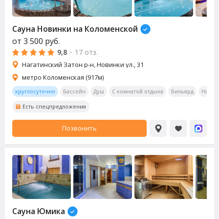
Сауна
Новинки на Коломенской
от
3 500
руб.
9,8
·
17 отз.
Нагатинский Затон р-н, Новинки ул., 31
метро Коломенская (917м)
круглосуточно
Бассейн
Душ
С комнатой отдыха
Бильярд
Насто
Есть спецпредложения
Позвонить
Сауна
Юмика