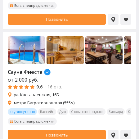
Есть спецпредложения
Позвонить
Сауна
Фиеста
от
2 000
руб.
9,6
·
16 отз.
ул. Кастанаевская, 16Б
метро Багратионовская (555м)
круглосуточно
Бассейн
Душ
С комнатой отдыха
Бильярд
Калья
Есть спецпредложения
Позвонить