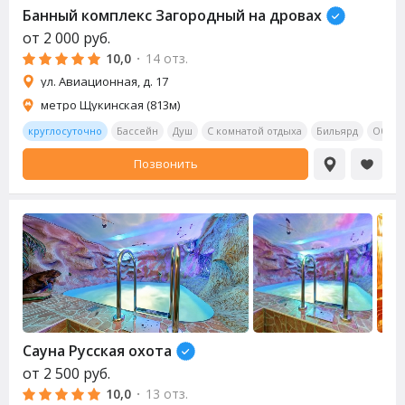
Банный комплекс Загородный на дровах
от
2 000
руб.
10,0
·
14 отз.
ул. Авиационная, д. 17
метро Щукинская (813м)
круглосуточно
Бассейн
Душ
С комнатой отдыха
Бильярд
Обеде
Позвонить
Сауна
Русская охота
от
2 500
руб.
10,0
·
13 отз.