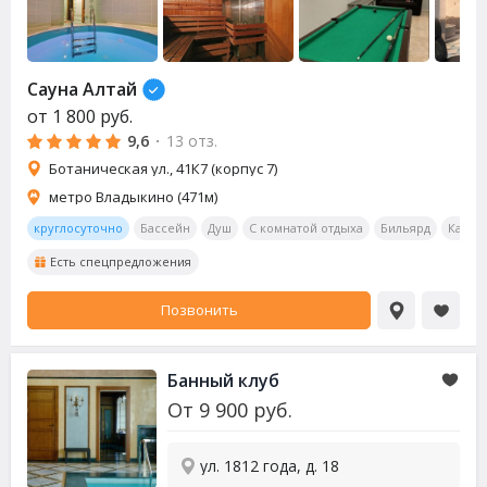
Сауна
Алтай
от
1 800
руб.
9,6
·
13 отз.
Ботаническая ул., 41К7 (корпус 7)
метро Владыкино (471м)
круглосуточно
Бассейн
Душ
С комнатой отдыха
Бильярд
Калья
Есть спецпредложения
Позвонить
Банный клуб
От
9 900
руб.
ул. 1812 года, д. 18