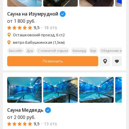
Сауна
на Изумрудной
от
1 800
руб.
9,5
·
18 отз.
​Осташковский проезд, 6 ст2
метро Бабушкинская (1,5км)
Бассейн
Душ
С комнатой отдыха
Бильярд
Бар
Обеденная зона
Позвонить
Сауна
Медведь
от
2 000
руб.
9,5
·
13 отз.