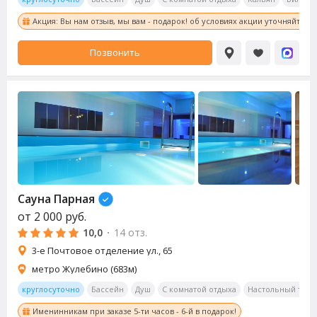
Акция: Вы нам отзыв, мы вам - подарок! об условиях акции уточняйте у
Позвонить
Сауна
Парная
от
2 000
руб.
10,0
·
14 отз.
3-е Почтовое отделение ул., 65
метро Жулебино (683м)
круглосуточно
Бассейн
Душ
С комнатой отдыха
Настольный тенн
Именинникам при заказе 5-ти часов - 6-й в подарок!