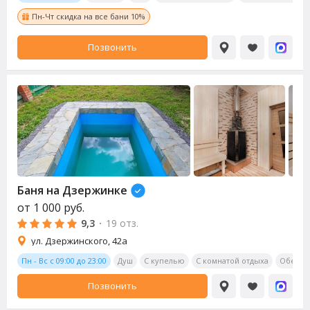
Пн-Чт скидка на все бани 10%
Позвонить
Баня на Дзержинке
от
1 000
руб.
9,3
·
19 отз.
ул. Дзержинского, 42а
Пн - Вс с 09:00 до 23:00
Душ
С купелью
С комнатой отдыха
Обеден
Позвонить