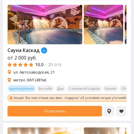
Сауна
Каскад
от
2 000
руб.
10,0
·
20 отз.
ул. Автозаводская, 21
метро ЗИЛ (481м)
круглосуточно
Бассейн
Душ
С комнатой отдыха
Кальян
Обеден
Акция: Вы нам отзыв, мы вам - подарок! об условиях акции уточняйте у
Позвонить