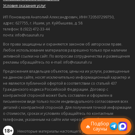
время пролетело незаметно. Вполне достойный вариант
Условия оказания услуг
для мужской компании, все по делу.
ИП Пономарев Анатолий Александрович, ИНН 720507299750,
Полезный отзыв?
Да
(0)
Нет
(0)
адрес: 627755, г. Ишим, ул. Куйбышева, д. 58
телефон: 8 (922) 472-33-44
9
почта: info@vsaunah.ru
Пётр
о Сауна Парная
04.07.2026 в 05:42
Все права защищены и охраняются законом об авторском праве.
Любое использование материалов разрешено только при наличии
Бронировали на пару часов, чтобы отдохнуть с
активной ссылки на сайт. По вопросам сотрудничества и размещения
друзьями. Финская парная отличная, прогревает как
рекламы обращайтесь по e-mail: info@vsaunah.ru
надо. После парилки сразу нырнули в холодную купель,
Предложения владельцев объектов, цены на их услуги, размещенные
очень бодрит. Цена устроила, условия для такой
на данном сайте, носят исключительно информационный характер и
стоимости достойные. После посидели за бильярдом,
не являются публичной офертой в соответствии со статьей 437
хорошо провели время. В целом, отличный вариант на
Гражданского кодекса Российской Федерации. Договор с
вечер.
контрактной стороной может быть составлен и оформлен в
Лучшие
письменном виде только после индивидуального согласования всех
Полезный отзыв?
Да
(0)
Нет
(0)
спецпредложения
деталей с контрактной стороной. Для получения точной информации
саун
9
о стоимости, сроках и условиях обращайтесь по контактным
Подписывайтесь в Telegram или MAX —
телефонам, указанным на сайте или через форму обратной связи.
Анжела
о Сауна Феникс
пришлём свежие скидки
Подбор
🔥
28.06.2026 в 20:42
сауны
18+
Некоторые материалы настоящего раздела могут
Места хватило всем, парная жаркая и бассейн чистый.