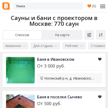
(
0
)
Сауны и бани с проектором в
Москве
: 770 саун
Списком
На карте
Аквазона
Для отдыха
Рейтинг
Стоимост
Баня в Ивановском
От
3 000
руб.
Ногинский р-н, д. Ивановское, ул. Озерная, 2
Баня в поселке Сычево
От
500
руб.