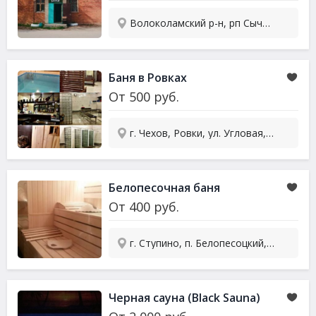
Волоколамский р-н, рп Сычево, Школьный пр-д, 5
Баня в Ровках
От
500
руб.
г. Чехов, Ровки, ул. Угловая, 12/1
Белопесочная баня
От
400
руб.
г. Ступино, п. Белопесоцкий, ул. Акри, 34
Черная
сауна
(Black Sauna)