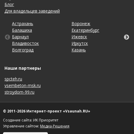
Блог
Для владельцев заведений
Астрахань
Калининград
Омск
Тольятти
Воронеж
Липецк
Рязань
Уфа
Балашиха
Кемерово
Оренбург
Томск
Екатеринбург
Махачкала
Самара
Хабаровск
Барнаул
Киров
Пенза
Тула
Ижевск
Набережные Челны
Санкт-Петербург
Чебоксары
Владивосток
Краснодар
Пермь
Тюмень
Иркутск
Нижний Новгород
Саратов
Челябинск
Волгоград
Красноярск
Ростов-на-Дону
Ульяновск
Казань
Новосибирск
Ставрополь
Ярославль
Наши партнеры
spcteh.ru
vsembeton-msk.ru
stroydom-99.ru
© 2011-2026 Интернет-проект «Vsaunah.RU»
Создание сайта: ИК Приоритет
Управление сайтом:
Медиа-Решения