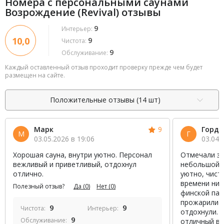
Номера с персональными саунами
Возрождение (Revival) отзывы
9
Интерьер:
10,0
9
Чистота:
9
Обслуживание:
Каждый оставленный отзыв проходит проверку прежде чем будет
размещен на сайте.
Положительные отзывы (14 шт)
Марк
9
Горде
М
Г
03.05.2026 в 19:06
03.04.
Хорошая сауна, внутри уютно. Персонал
Отмечали зд
вежливый и приветливый, отдохнул
небольшой к
отлично.
уютно, чист
времени ник
Полезный отзыв?
Да
(0)
Нет
(0)
финской пар
прожарились
9
9
Чистота:
Интерьер:
отдохнули. 
9
Обслуживание:
отличный ва