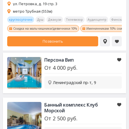
ул. Петровка, д. 19 стр. 3
метро Трубная (553м)
круглосуточно
Душ
Джакузи
Телевизор
Аудиоцентр
Финская
Скидка на мальчишники/девичники 10%
Именинникам 10% скидка!
Позвонить
Персона Вип
От
4 000
руб.
Ленинградский пр-т, 9
Банный комплекс Клуб
Морской
От
2 500
руб.