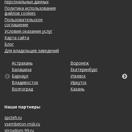
персональных данных
Политика использования
файлов cookies
Пользовательское
соглашение
Условия оказания услуг
Карта сайта
Блог
Для владельцев заведений
Астрахань
Калининград
Омск
Тольятти
Воронеж
Липецк
Рязань
Уфа
Балашиха
Кемерово
Оренбург
Томск
Екатеринбург
Махачкала
Самара
Хабаровск
Барнаул
Киров
Пенза
Тула
Ижевск
Набережные Челны
Санкт-Петербург
Чебоксары
Владивосток
Краснодар
Пермь
Тюмень
Иркутск
Нижний Новгород
Саратов
Челябинск
Волгоград
Красноярск
Ростов-на-Дону
Ульяновск
Казань
Новосибирск
Ставрополь
Ярославль
Наши партнеры
spcteh.ru
vsembeton-msk.ru
stroydom-99.ru