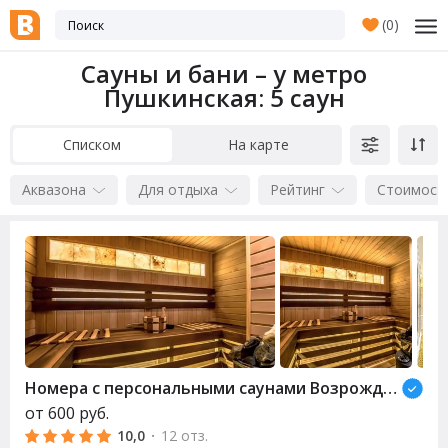
(
0
)
Сауны и бани – у метро
Пушкинская
: 5 саун
Списком
На карте
Аквазона
Для отдыха
Рейтинг
Стоимост
Номера с персональными
сауна
ми Возрождение (Revival)
от
600
руб.
10,0
·
12 отз.