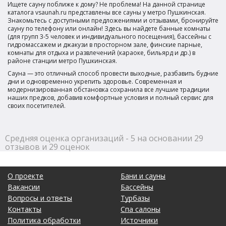
Ищете сауну поближе к дому? Не проблема! На данной странице
каталога vsaunah.ru представлены все сауны у метро Пушкинская.
Знакомьтесь с доступными предложениями и отзывами, бронируйте
сауну по телефону или онлайн! Здесь вы найдете банные комнаты
(для групп 3-5 человек и индивидуального посещения), бассейны с
гидромассажем и джакузи в просторном зале, финские парные,
комнаты для отдыха и развлечений (караоке, бильярд и др.) в
районе станции метро Пушкинская.
Сауна — это отличный способ провести выходные, разбавить будние
дни и одновременно укрепить здоровье. Современная и
модернизированная обстановка сохранила все лучшие традиции
наших предков, добавив комфортные условия и полный сервис для
своих посетителей.
Средняя оценка организаций - 5 на основании 29
отзывов и 29 оценок
О проекте
Бани и сауны
Вакансии
Бассейны
Вопросы и ответы
Турбазы
Контакты
Спа салоны
Политика обработки
Источники