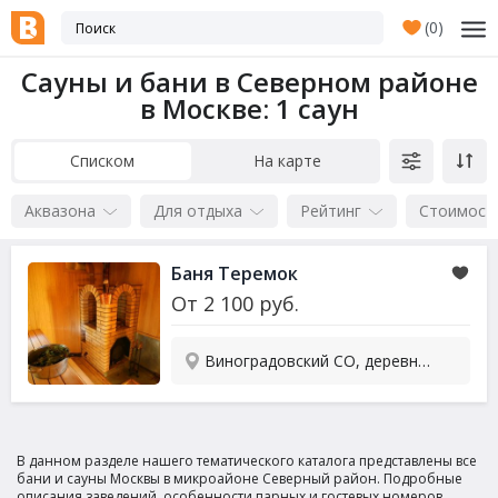
(
0
)
Сауны и бани в Северном районе
в Москве
: 1 саун
Списком
На карте
Аквазона
Для отдыха
Рейтинг
Стоимост
Баня Теремок
От
2 100
руб.
Виноградовский СО, деревня Грибки, Адмиральская ул., вл.1, стр.1
В данном разделе нашего тематического каталога представлены все
бани и сауны Москвы в микроайоне Северный район. Подробные
описания заведений, особенности парных и гостевых номеров,