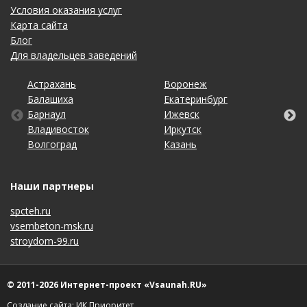
Условия оказания услуг
Карта сайта
Блог
Для владельцев заведений
Астрахань
Калининград
Омск
Тольятти
Воронеж
Липецк
Рязань
Уфа
Балашиха
Кемерово
Оренбург
Томск
Екатеринбург
Махачкала
Самара
Хабаровск
Барнаул
Киров
Пенза
Тула
Ижевск
Набережные Челны
Санкт-Петербург
Чебоксары
Владивосток
Краснодар
Пермь
Тюмень
Иркутск
Нижний Новгород
Саратов
Челябинск
Волгоград
Красноярск
Ростов-на-Дону
Ульяновск
Казань
Новосибирск
Ставрополь
Ярославль
Наши партнеры
spcteh.ru
vsembeton-msk.ru
stroydom-99.ru
© 2011-2026 Интернет-проект «Vsaunah.RU»
Создание сайта: ИК Приоритет