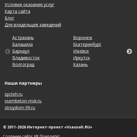
Условия оказания услуг
Карта сайта
Блог
Для владельцев заведений
Астрахань
Калининград
Омск
Тольятти
Воронеж
Липецк
Рязань
Уфа
Балашиха
Кемерово
Оренбург
Томск
Екатеринбург
Махачкала
Самара
Хабаровск
Барнаул
Киров
Пенза
Тула
Ижевск
Набережные Челны
Санкт-Петербург
Чебоксары
Владивосток
Краснодар
Пермь
Тюмень
Иркутск
Нижний Новгород
Саратов
Челябинск
Волгоград
Красноярск
Ростов-на-Дону
Ульяновск
Казань
Новосибирск
Ставрополь
Ярославль
Наши партнеры
spcteh.ru
vsembeton-msk.ru
stroydom-99.ru
© 2011-2026 Интернет-проект «Vsaunah.RU»
Создание сайта: ИК Приоритет