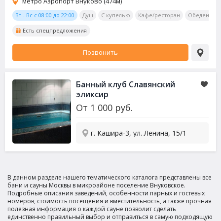
метро Аэропорт Внуково (474м)
Вт - Вс с 08:00 до 22:00
Душ
С купелью
Кафе/ресторан
Обеденная 
Есть спецпредложения
Позвонить
Банный клуб Славянский
эликсир
От
1 000
руб.
г. Кашира-3, ул. Ленина, 15/1
В данном разделе нашего тематического каталога представлены все
бани и сауны Москвы в микроайоне поселение Внуковское.
Подробные описания заведений, особенности парных и гостевых
номеров, стоимость посещения и вместительность, а также прочная
полезная информация о каждой сауне позволит сделать
единственно правильный выбор и отправиться в самую подходящую