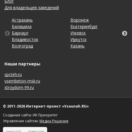
Блог
Для владельцев заведений
Астрахань
Калининград
Омск
Тольятти
Воронеж
Липецк
Рязань
Уфа
Балашиха
Кемерово
Оренбург
Томск
Екатеринбург
Махачкала
Самара
Хабаровск
Барнаул
Киров
Пенза
Тула
Ижевск
Набережные Челны
Санкт-Петербург
Чебоксары
Владивосток
Краснодар
Пермь
Тюмень
Иркутск
Нижний Новгород
Саратов
Челябинск
Волгоград
Красноярск
Ростов-на-Дону
Ульяновск
Казань
Новосибирск
Ставрополь
Ярославль
Наши партнеры
spcteh.ru
vsembeton-msk.ru
stroydom-99.ru
© 2011-2026 Интернет-проект «Vsaunah.RU»
Создание сайта: ИК Приоритет
Управление сайтом:
Медиа-Решения