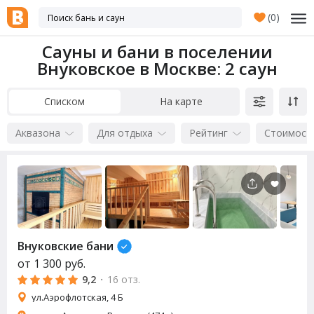
(
0
)
Сауны и бани в поселении
Внуковское в Москве
: 2 саун
Списком
На карте
Аквазона
Для отдыха
Рейтинг
Стоимост
Внуковские бани
от
1 300
руб.
9,2
·
16 отз.
ул.Аэрофлотская, 4 Б