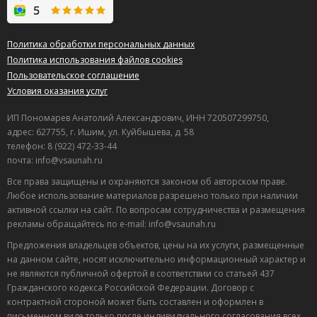
Политика обработки персональных данных
Политика использования файлов cookies
Пользовательское соглашение
Условия оказания услуг
ИП Пономарев Анатолий Александрович, ИНН 720507299750,
адрес: 627755, г. Ишим, ул. Куйбышева, д. 58
телефон: 8 (922) 472-33-44
почта: info@vsaunah.ru
Все права защищены и охраняются законом об авторском праве.
Любое использование материалов разрешено только при наличии
активной ссылки на сайт. По вопросам сотрудничества и размещения
рекламы обращайтесь по e-mail: info@vsaunah.ru
Предложения владельцев объектов, цены на их услуги, размещенные
на данном сайте, носят исключительно информационный характер и
не являются публичной офертой в соответствии со статьей 437
Гражданского кодекса Российской Федерации. Договор с
контрактной стороной может быть составлен и оформлен в
Лучшие
письменном виде только после индивидуального согласования всех