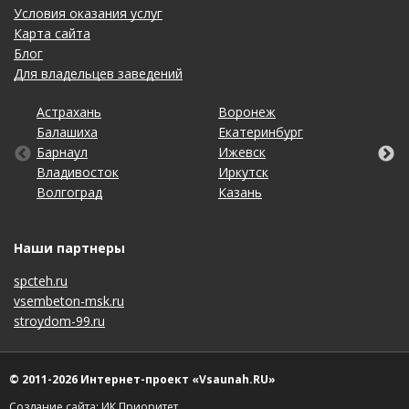
Условия оказания услуг
Карта сайта
Блог
Для владельцев заведений
Астрахань
Калининград
Омск
Тольятти
Воронеж
Липецк
Рязань
Уфа
Балашиха
Кемерово
Оренбург
Томск
Екатеринбург
Махачкала
Самара
Хабаровск
Барнаул
Киров
Пенза
Тула
Ижевск
Набережные Челны
Санкт-Петербург
Чебоксары
Владивосток
Краснодар
Пермь
Тюмень
Иркутск
Нижний Новгород
Саратов
Челябинск
Волгоград
Красноярск
Ростов-на-Дону
Ульяновск
Казань
Новосибирск
Ставрополь
Ярославль
Наши партнеры
spcteh.ru
vsembeton-msk.ru
stroydom-99.ru
© 2011-2026 Интернет-проект «Vsaunah.RU»
Создание сайта: ИК Приоритет