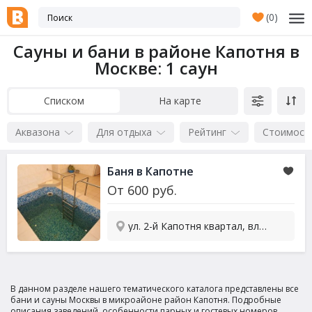
(
0
)
Сауны и бани в районе Капотня в
Москве
: 1 саун
Списком
На карте
Аквазона
Для отдыха
Рейтинг
Стоимост
Баня в Капотне
От
600
руб.
ул. 2-й Капотня квартал, вл33 ст2
В данном разделе нашего тематического каталога представлены все
бани и сауны Москвы в микроайоне район Капотня. Подробные
описания заведений, особенности парных и гостевых номеров,