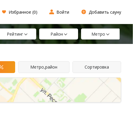
Избранное (
0
)
Войти
Добавить сауну
Рейтинг
Район
Метро
Метро,район
Сортировка