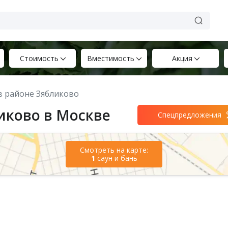
Стоимость
Вместимость
Акция
 в районе Зябликово
иково в Москве
Спецпредложения
Смотреть на карте:
1
саун и бань