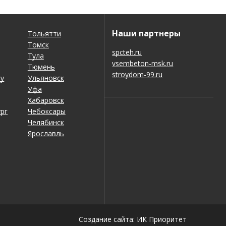
Наши партнеры
Тольятти
Томск
spcteh.ru
Тула
vsembeton-msk.ru
Тюмень
stroydom-99.ru
ну
Ульяновск
Уфа
Хабаровск
рг
Чебоксары
Челябинск
Ярославль
Создание сайта: ИК Приоритет