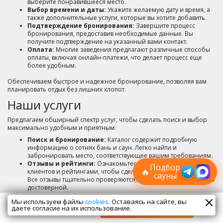
выберите понравившееся место.
Выбор времени и даты:
Укажите желаемую дату и время, а
также дополнительные услуги, которые вы хотите добавить.
Подтверждение бронирования:
Завершите процесс
бронирования, предоставив необходимые данные. Вы
получите подтверждение на указанный вами контакт.
Оплата:
Многие заведения предлагают различные способы
оплаты, включая онлайн-платежи, что делает процесс еще
более удобным.
Обеспечиваем быстрое и надежное бронирование, позволяя вам
планировать отдых без лишних хлопот.
Наши услуги
Предлагаем обширный спектр услуг, чтобы сделать поиск и выбор
Лучшие
максимально удобным и приятным:
спецпредложения
Поиск и бронирование:
Каталог содержит подробную
саун
информацию о сотнях бань и саун. Легко найти и
забронировать место, соответствующее вашим требованиям.
Подписывайтесь в Telegram или MAX —
пришлём свежие скидки
Отзывы и рейтинги:
Ознакомьтесь с отзывами реальных
Подбор
🔥
клиентов и рейтингами, чтобы сделать обоснованный выбор.
сауны
Все отзывы тщательно проверяются, чтобы информация была
достоверной.
Консультации и рекомендации:
Эксперты всегда готовы
Мы используем файлы
cookies
. Оставаясь на сайте, вы
помочь с выбором. Свяжитесь для получения персональных
даете согласие на их использование.
Спецпредложения
Сейчас смотрят
рекомендаций по выбору бани или спа, исходя из ваших
предпочтений и целей.