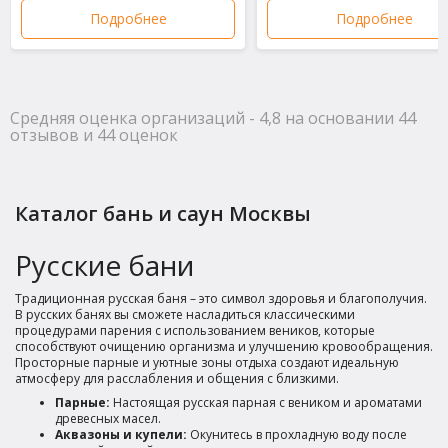
Подробнее
Подробнее
Полезный отзыв?
Да
(0)
Нет
(0)
9
Аникита
о Сауна 85
Парная в Сауна 85 отличная, жару держит как надо. С
Средняя оценка организаций - 4,8 на основании 44
отзывов и 44 оценок
друзьями посидели душевно, после финской сауны в
бассейн прыгнуть самое то. Бильярд тоже был кстати,
время пролетело незаметно. Вполне достойный вариант
для мужской компании, все по делу.
Каталог бань и саун Москвы
Полезный отзыв?
Да
(0)
Нет
(0)
Русские бани
9
Пётр
о Сауна Парная
Традиционная русская баня – это символ здоровья и благополучия.
В русских банях вы сможете насладиться классическими
Бронировали на пару часов, чтобы отдохнуть с
процедурами парения с использованием веников, которые
друзьями. Финская парная отличная, прогревает как
способствуют очищению организма и улучшению кровообращения.
Просторные парные и уютные зоны отдыха создают идеальную
надо. После парилки сразу нырнули в холодную купель,
атмосферу для расслабления и общения с близкими.
очень бодрит. Цена устроила, условия для такой
Парные:
Настоящая русская парная с веником и ароматами
стоимости достойные. После посидели за бильярдом,
древесных масел.
хорошо провели время. В целом, отличный вариант на
Аквазоны и купели:
Окунитесь в прохладную воду после