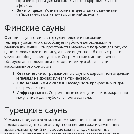
горячей парной для максимального оздоровительного
вечер.
эффекта.
Зоны отдыха:
Уютные комнаты для отдыха с каминами,
Полезный отзыв?
Да
(0)
Нет
(0)
чайными зонами и массажными кабинетами.
9
Финские сауны
Анжела
о Сауна Феникс
Места хватило всем, парная жаркая и бассейн чистый.
Финские сауны отличаются сухим теплом и высокими
температурами, что способствует глубокой детоксикации и
Администратор вежливый, по цене лучше переспросить
релаксации мышц. Эти пространства идеально подходят для тех, кто
при бронировании. Спасибо за отдых!
ценит спокойствие и тишину, а также ищет способ снять стресс и
улучшить общее самочувствие. Современные финские сауны
Полезный отзыв?
Да
(0)
Нет
(0)
оборудованы новейшими технологиями для обеспечения
максимального комфорта.
9
Классические:
Традиционные сауны с деревянной отделкой
Нина
о Сауна Медведь
и печами на дровах или электричеством.
С панорамными окнами:
Насладитесь прекрасным видом
Парная в Медведе жаркая, финская как надо. Бассейн
во время сеанса.
чистый, нырнули с удовольствием. Цена устроила,
Инфракрасные:
Современные помещения с инфракрасным
излучением для глубокого прогрева тела.
посидели небольшой компанией отлично, даже караоке
попели под конец. Для спокойного отдыха вполне
Турецкие сауны
подходит.
Хаммамы предлагают уникальное сочетание влажного пара и
Полезный отзыв?
Да
(0)
Нет
(0)
ароматерапии, что способствует очищению кожи и улучшению
дыхательных путей. Эти паровые комнаты, вдохновленные