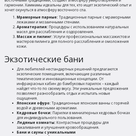
восточными традициями, создают атмосферу умиротворения и
гармонии. Хаммамы идеальны для тех, кто ищет экзотический опыт и
хочет окунуться в атмосферу восточного спа.
Мраморные парные:
Традиционные парные с мраморными
лежаками и мозаичными стенами.
Ароматерапия:
Процедуры с использованием натуральных
масел для расслабления и оздоровления.
Массаж и пилинг:
Услуги профессиональных массажистов и
мастеров пилинга для полного расслабления и омоложения
кожи.
Экзотические бани
Для любителей нестандартных решений предлагаются
экзотические помещения, включающие различные
тематические и инновационные концепции. От
инфракрасных кабин до бамбуковых парилок – каждый
найдет что-то по своему вкусу. Эти уникальные предложения
позволяют разнообразить отдых и испытать новые
ощущения.
Японские офуро:
Традиционные японские ванны с горячей
водой и древесными ароматами.
Кедровые бочки:
Парилки в миниатюрных кедровых бочках
для индивидуального пользования.
Ледяные комнаты:
Контрастные процедуры для
закаливания и улучшения кровообращения.
Бани и сауны с уникальными