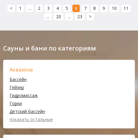
<
1
...
2
3
4
5
6
7
8
9
10
11
...
20
...
23
>
Сауны и бани по категориям
Аквазона
Бассейн
Гейзер
Гидромассаж
Горки
Детский бассейн
показать остальные