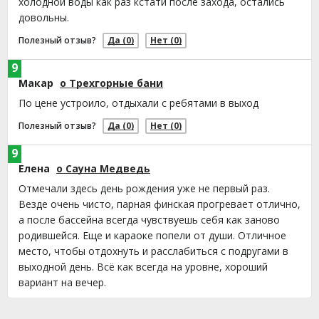
холодной воды как раз кстати после захода, остались
довольны.
Полезный отзыв?
Да
(0)
Нет
(0)
9
Макар
о Трехгорные бани
По цене устроило, отдыхали с ребятами в выход
Полезный отзыв?
Да
(0)
Нет
(0)
9
Елена
о Сауна Медведь
Отмечали здесь день рождения уже не первый раз.
Везде очень чисто, парная финская прогревает отлично,
а после бассейна всегда чувствуешь себя как заново
родившейся. Еще и караоке попели от души. Отличное
место, чтобы отдохнуть и расслабиться с подругами в
выходной день. Всё как всегда на уровне, хороший
вариант на вечер.
Полезный отзыв?
Да
(0)
Нет
(0)