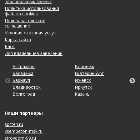
персональных данных
Политика использования
файлов cookies
Пользовательское
соглашение
Условия оказания услуг
Карта сайта
Блог
Для владельцев заведений
Астрахань
Калининград
Омск
Тольятти
Воронеж
Липецк
Рязань
Уфа
Балашиха
Кемерово
Оренбург
Томск
Екатеринбург
Махачкала
Самара
Хабаровск
Барнаул
Киров
Пенза
Тула
Ижевск
Набережные Челны
Санкт-Петербург
Чебоксары
Владивосток
Краснодар
Пермь
Тюмень
Иркутск
Нижний Новгород
Саратов
Челябинск
Волгоград
Красноярск
Ростов-на-Дону
Ульяновск
Казань
Новосибирск
Ставрополь
Ярославль
Наши партнеры
spcteh.ru
vsembeton-msk.ru
stroydom-99.ru