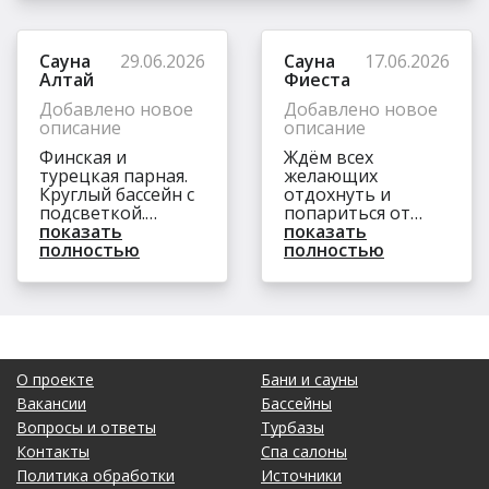
Сауна
29.06.2026
Сауна
17.06.2026
Алтай
Фиеста
Добавлено новое
Добавлено новое
описание
описание
Финская и
Ждём всех
турецкая парная.
желающих
Круглый бассейн с
отдохнуть и
подсветкой.
попариться от
Веники.
показать
души.
показать
Парильщик.
полностью
полностью
Массаж. Банные
принадлежности.
Массажное кресло,
аэро-хоккей. ТВ,
караоке, бар,
комната отдыха.
Банкетный зал.
О проекте
Бани и сауны
Кухня: Русская,
Вакансии
Бассейны
европейская.
Вопросы и ответы
Турбазы
Парковка.
Контакты
Спа салоны
Политика обработки
Источники