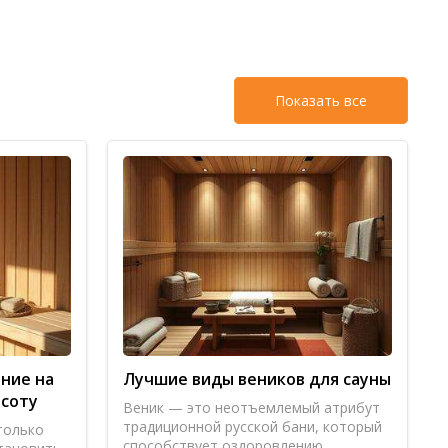
о, а после бассейна всегда чувствуешь себя как
Показать все
подругами в выходной день. Всё как всегда на
 парковка рядом та еще засада, крутились минут
ние на
Лучшие виды веников для сауны
асоту
Веник — это неотъемлемый атрибут
традиционной русской бани, который
только
способствует оздоровлению,