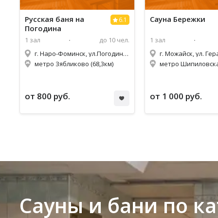
Русская баня на
Сауна
Бережки
6.1
Погодина
1 зал
до 10 чел.
1 зал
г. Наро-Фоминск, ул.Погодина, 70
г. Можайск, ул. Ге
метро Зябликово (68,3км)
метро Шипиловская
от 800 руб.
от 1 000 руб.
Сауны и бани по к