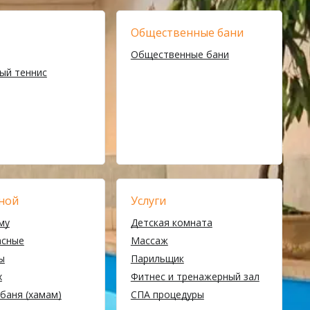
Общественные бани
Общественные бани
ый теннис
ной
Услуги
му
Детская комната
асные
Массаж
ы
Парильщик
х
Фитнес и тренажерный зал
баня (хамам)
СПА процедуры