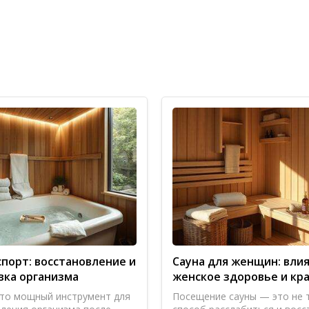
з. Везде очень чисто, парная финская прогревает отличн
ши. Отличное место, чтобы отдохнуть и расслабиться с 
будь здоров, веники свежие, пар мягкий. Единственное
спорт: восстановление и
Сауна для женщин: влия
вка организма
женское здоровье и кр
то мощный инструмент для
Посещение сауны — это не 