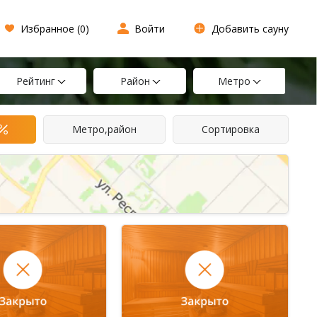
Избранное (
0
)
Войти
Добавить сауну
Рейтинг
Район
Метро
Метро,район
Сортировка