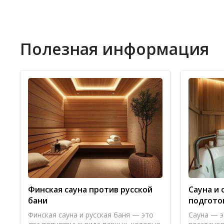
Елена
о Сауна Медведь
9
14.07.2026 в 02:03
Комментарий
Полезная информация
Отмечали здесь день рождения уже не первый ра
заново родившейся. Еще и караоке попели от ду
уровне, хороший вариант на вечер.
Полезный отзыв?
Да
(0)
Нет
(0)
Отличная банька!
о Трехгорные бани
9
11.07.2026 в 00:27
Комментарий
Сходили с братаном после работы. Топка жарит 
пятнадцать. Но само заведение топ.
Финская сауна против русской
Сауна и 
Полезный отзыв?
Да
(0)
Нет
(0)
бани
подгото
Финская сауна и русская баня — это
Сауна — э