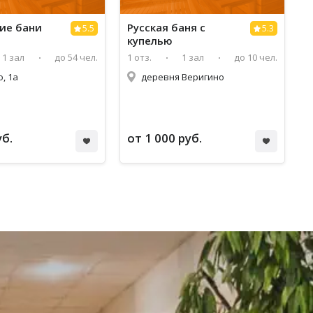
ие бани
Русская баня с
5.5
5.3
купелью
1 зал
до 54 чел.
1 отз.
1 зал
до 10 чел.
, 1а
деревня Веригино
уб.
от 1 000 руб.