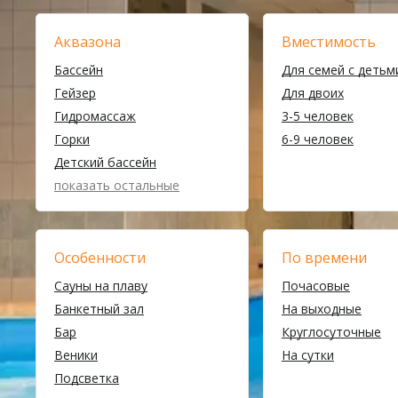
Аквазона
Вместимость
Бассейн
Для семей с детьм
Гейзер
Для двоих
Гидромассаж
3-5 человек
Горки
6-9 человек
Детский бассейн
показать остальные
Особенности
По времени
Сауны на плаву
Почасовые
Банкетный зал
На выходные
Бар
Круглосуточные
Веники
На сутки
Подсветка