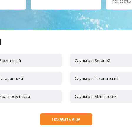
показать
ы
 Басманный
Сауны р-н Беговой
 Гагаринский
Сауны р-н Головинский
 Красносельский
Сауны р-н Мещанский
Показать еще