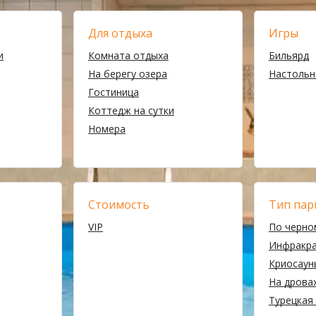
Для отдыха
Игры
и
Комната отдыха
Бильярд
На берегу озера
Настольн
Гостиница
Коттедж на сутки
Номера
Стоимость
Тип пар
VIP
По черно
Инфракр
Криосаун
На дрова
Турецкая 