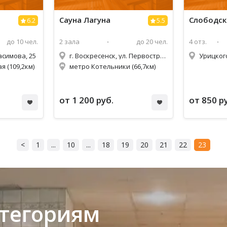
Сауна
Лагуна
Слободск
6.2
5.5
до 10 чел.
2 зала
до 20 чел.
4 отз.
расимова, 25
г. Воскресенск, ул. Первостроителей, 10
Урицкого
 (109,2км)
метро Котельники (66,7км)
от 1 200 руб.
от 850 р
<
1
...
10
...
18
19
20
21
22
23
атегориям