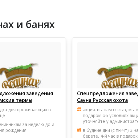
ах и банях
дложения заведения
Спецпредложения заве
имские термы
Сауна Русская охота
идка для проживающих в
акция: вы нам отзыв, мы в
це
подарок! об условиях акц
уточняйте у администрат
нинникам за неделю до и
ня рождения
в будние дни (с пн-чт) 3 ч
берете, 4-й час в подарок.