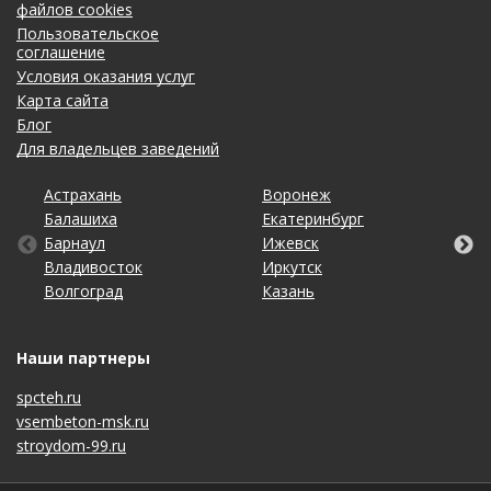
файлов cookies
Пользовательское
соглашение
Условия оказания услуг
Карта сайта
Блог
Для владельцев заведений
Астрахань
Калининград
Омск
Тольятти
Воронеж
Липецк
Рязань
Уфа
Балашиха
Кемерово
Оренбург
Томск
Екатеринбург
Махачкала
Самара
Хабаровск
Барнаул
Киров
Пенза
Тула
Ижевск
Набережные Челны
Санкт-Петербург
Чебоксары
Владивосток
Краснодар
Пермь
Тюмень
Иркутск
Нижний Новгород
Саратов
Челябинск
Волгоград
Красноярск
Ростов-на-Дону
Ульяновск
Казань
Новосибирск
Ставрополь
Ярославль
Наши партнеры
spcteh.ru
vsembeton-msk.ru
stroydom-99.ru