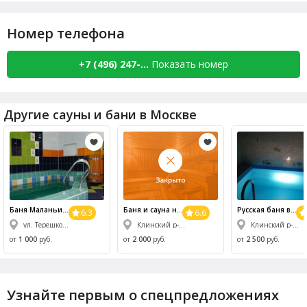
Номер телефона
+7 (496) 247-...
Показать номер
Другие сауны и бани в Москве
Баня Маланьина
Баня и
сауна
на
Русская баня в
6.3
6.6
Изба
ул. Королёва
Решоткино
ул. Терешковой, 16
Клинский р-н, пос. Нарынка, ул. Королева, 18
Клинский р-н, д. Решоткино, ул. Лесная, уч. 15
от
1 000
руб.
от
2 000
руб.
от
2 500
руб.
Узнайте первым о спецпредложениях