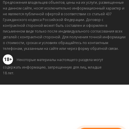
Предложения владельцев объектов, цены на их услуги, размещенные
на данном сайте, носят исключительно информационный характер и
не являются публичной офертой в соответствии со статьей 437
Гражданского кодекса Российской Федерации. Договор с
контрактной стороной может быть составлен и оформлен в
письменном виде только после индивидуального согласования всех
деталей с контрактной стороной. Для получения точной информации
о стоимости, сроках и условиях обращайтесь по контактным
телефонам, указанным на сайте или через форму обратной связи.
18+
Некоторые материалы настоящего раздела могут
содержать информацию, запрещенную для лиц, младше
18 лет.
Лучшие
спецпредложения
саун
Подписывайтесь в Telegram или MAX —