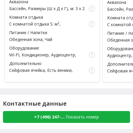
Аквазона
Аквазона
чел.)
Бассейн
, Размеры (Ш x Д x Г), м: 3 x 2
Бассейн
, Ра
x ,
Душ
x , Подсветк
Комната отдыха
Комната от
2
С комнатой отдыха
S: м
,
С комнатой 
вместимость: чел.
вместимость
Питание / Напитки
Питание / Н
Обеденная зона, Чай
Обеденная з
Оборудование
Оборудован
WI-FI
,
Кондиционер
,
Аудиоцентр
,
Аудиоцентр
Телевизор
Дополнительно
Дополнител
Сейфовая ячейка,
Есть веники
,
Сейфовая яч
Тапочки, Простыни, Полотенца,
Простыни, П
Халаты, Шампунь, Мыло, Мочалка,
Шампунь, Мы
Посуда
Парильщик
,
Контактные данные
+7 (496) 247-...
Показать номер