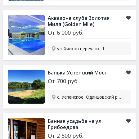
Аквазона клуба Золотая
Миля (Golden Mile)
От
6 000
руб.
ул. Хилков переулок, 1
Банька Успенский Мост
От
700
руб.
с. Успенское, Одинцовский р-н, ул. Москворецкая, 2В
Банная усадьба на ул.
Грибоедова
От
2 500
руб.