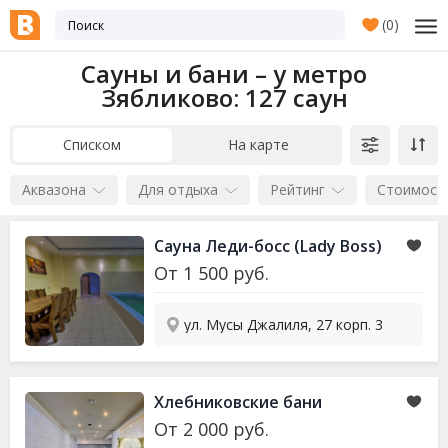
(
0
)
Сауны и бани – у метро
Зябликово
: 127 саун
Списком
На карте
Аквазона
Для отдыха
Рейтинг
Стоимост
Сауна
Леди-босс (Lady Boss)
От
1 500
руб.
ул. Мусы Джалиля, 27 корп. 3
Хлебниковские бани
От
2 000
руб.