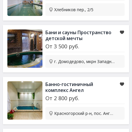
Хлебников пер., 2/5
Бани и сауны Пространство
детской мечты
От
3 500
руб.
г. Домодедово, мкрн Западный, Каширское ш., 44 км, вл. Дачник, с3
Банно-гостиничный
комплекс Ангел
От
2 800
руб.
Красногорский р-н, пос. Ангелово, ул. Школьная, 63б