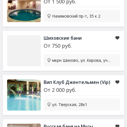
От
1 500
руб.
Нахимовский пр-т, 35 к 2
Шиховские бани
От
750
руб.
мкрн Шихово, ул. Кирова, уч. 126А
Вип Клуб Джентельмен (Vip)
От
2 000
руб.
ул. Тверская, 28к1
Русская баня на Мусы