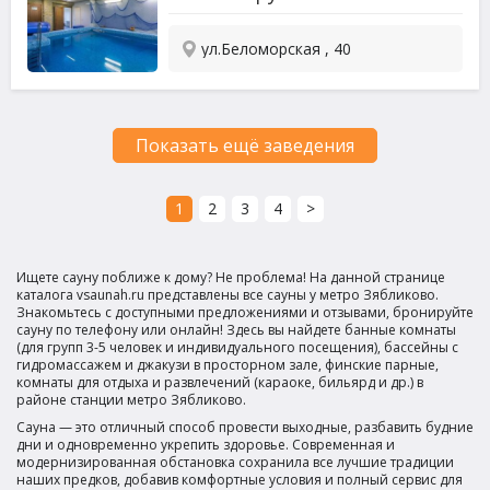
ул.Беломорская , 40
Показать ещё заведения
1
2
3
4
>
Ищете сауну поближе к дому? Не проблема! На данной странице
каталога vsaunah.ru представлены все сауны у метро Зябликово.
Знакомьтесь с доступными предложениями и отзывами, бронируйте
сауну по телефону или онлайн! Здесь вы найдете банные комнаты
(для групп 3-5 человек и индивидуального посещения), бассейны с
гидромассажем и джакузи в просторном зале, финские парные,
комнаты для отдыха и развлечений (караоке, бильярд и др.) в
районе станции метро Зябликово.
Сауна — это отличный способ провести выходные, разбавить будние
дни и одновременно укрепить здоровье. Современная и
модернизированная обстановка сохранила все лучшие традиции
наших предков, добавив комфортные условия и полный сервис для