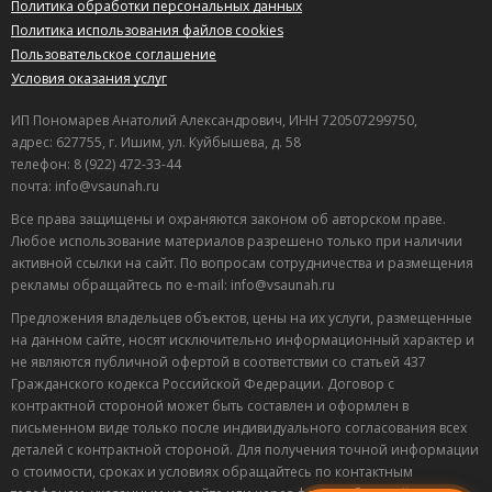
Политика обработки персональных данных
Политика использования файлов cookies
Пользовательское соглашение
Условия оказания услуг
ИП Пономарев Анатолий Александрович, ИНН 720507299750,
адрес: 627755, г. Ишим, ул. Куйбышева, д. 58
телефон: 8 (922) 472-33-44
почта: info@vsaunah.ru
Все права защищены и охраняются законом об авторском праве.
Любое использование материалов разрешено только при наличии
активной ссылки на сайт. По вопросам сотрудничества и размещения
рекламы обращайтесь по e-mail: info@vsaunah.ru
Предложения владельцев объектов, цены на их услуги, размещенные
на данном сайте, носят исключительно информационный характер и
не являются публичной офертой в соответствии со статьей 437
Гражданского кодекса Российской Федерации. Договор с
контрактной стороной может быть составлен и оформлен в
Лучшие
письменном виде только после индивидуального согласования всех
спецпредложения
деталей с контрактной стороной. Для получения точной информации
саун
о стоимости, сроках и условиях обращайтесь по контактным
Подписывайтесь в Telegram или MAX —