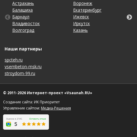
Астрахань
Калининград
Омск
Тольятти
Воронеж
Липецк
Рязань
Уфа
Балашиха
Кемерово
Оренбург
Томск
Екатеринбург
Махачкала
Самара
Хабаровск
Барнаул
Киров
Пенза
Тула
Ижевск
Набережные Челны
Санкт-Петербург
Чебоксары
Владивосток
Краснодар
Пермь
Тюмень
Иркутск
Нижний Новгород
Саратов
Челябинск
Волгоград
Красноярск
Ростов-на-Дону
Ульяновск
Казань
Новосибирск
Ставрополь
Ярославль
Наши партнеры
spcteh.ru
vsembeton-msk.ru
stroydom-99.ru
© 2011-2026 Интернет-проект «Vsaunah.RU»
Создание сайта: ИК Приоритет
Управление сайтом:
Медиа-Решения