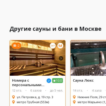
Другие сауны и бани в Москве
2
x
1/6
2/6
3/6
4/6
5/6
6/6
Номера с
Сауна
Люкс
10.0
персональными
сауна
ми
12 отз.
6 залов
до 5 чел.
14 отз.
4 зала
Возрождение
ул. Петровка, д. 19 стр. 3
Нижние Поля, 29 с
(Revival)
метро Трубная (553м)
метро Марьино (1,