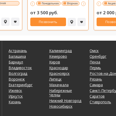
жения
идка!
Понедельник
Вторник
Среда и Четверг
Акция
от 3 500 руб.
от 2 000 
Позвонить
Позво
Астрахань
Калининград
Омск
Балашиха
Кемерово
Оренбург
Барнаул
Киров
Пенза
Владивосток
Краснодар
Пермь
Волгоград
Красноярск
Ростов-на-До
Воронеж
Липецк
Рязань
Екатеринбург
Махачкала
Самара
Ижевск
Набережные
Санкт-Петербу
Челны
Иркутск
Саратов
Нижний Новгород
Казань
Ставрополь
Новосибирск