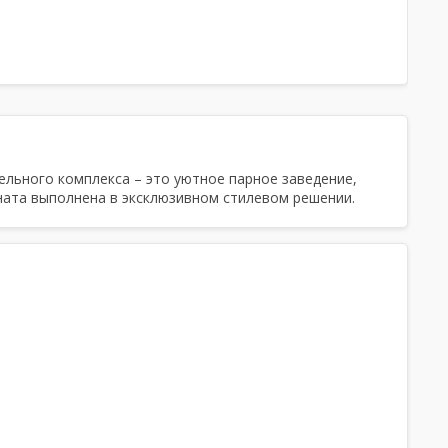
Тапочки, Простыни, Полотенца, Халаты,
Шампунь, Мыло, Мочалка, Посуда,
Парильщик
, Чайная церемония
ельного комплекса – это уютное парное заведение,
ната выполнена в эксклюзивном стилевом решении.