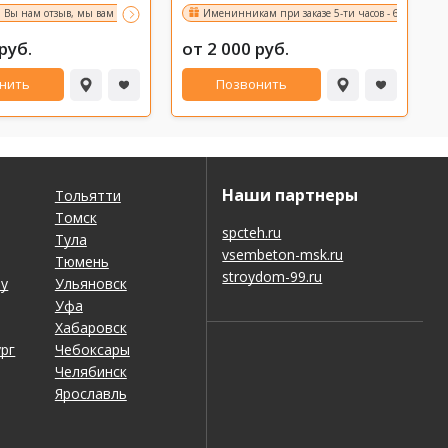
: Вы нам отзыв, мы вам - подарок! об условиях акции уточняйте у администратора*
Именинникам скидка 20% на аренду бани!
Именинникам при заказе 5-ти часов - 6-й в подар
В
руб.
от 2 000 руб.
нить
Позвонить
Наши партнеры
Тольятти
Томск
spcteh.ru
Тула
vsembeton-msk.ru
Тюмень
stroydom-99.ru
ну
Ульяновск
Уфа
Хабаровск
рг
Чебоксары
Челябинск
Ярославль