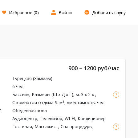
Избранное (
0
)
Войти
Добавить сауну
900 – 1200 руб/час
Турецкая (Хаммам)
6 чел.
Бассейн
, Размеры (Ш x Д x Г), м: 3 x 2 x ,
Теплый бассейн, Подсветка, Фильтрация,
2
С комнатой отдыха
S: м
, вместимость: чел.
Душ
и
Обеденная зона
Аудиоцентр, Телевизор, WI-FI, Кондиционер
Гостиная, Массажист,
Спа процедуры
,
Ароматерапия, Ароматы для парной,