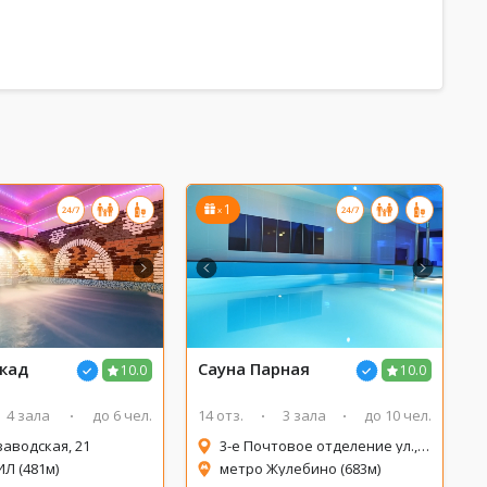
1
x
кад
Сауна
Парная
10.0
10.0
4 зала
до 6 чел.
14 отз.
3 зала
до 10 чел.
заводская, 21
3-е Почтовое отделение ул., 65
Л (481м)
метро Жулебино (683м)