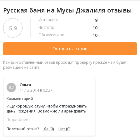
Русская баня на Мусы Джалиля отзывы
Интерьер:
9
5,9
Чистота:
10
Обслуживание:
10
Оставить отзыв
Каждый оставленный отзыв проходит проверку прежде чем будет
размещен на сайте.
Ольга
9,7
11.12.2014 в 02:27
Комментарий
Ищу хорошую сауну, чтобы отпраздновать
день Рождения. Возможно ли арендовать
всю сауну на весь день для празднования? И
Подробнее
хотелось бы узнать о возможности оплаты
картой
Полезный отзыв?
Да
(0)
Нет
(0)