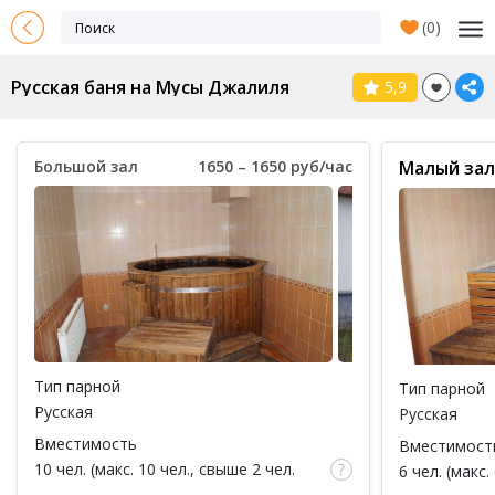
(
0
)
Русская баня на Мусы Джалиля
5,9
Большой зал
1650 – 1650 руб/час
Малый зал
Тип парной
Тип парной
Русская
Русская
Вместимость
Вместимост
10 чел. (макс. 10 чел., свыше 2 чел.
6 чел. (макс.
доплата 100 руб за каждый час / за 1
доплата 200 