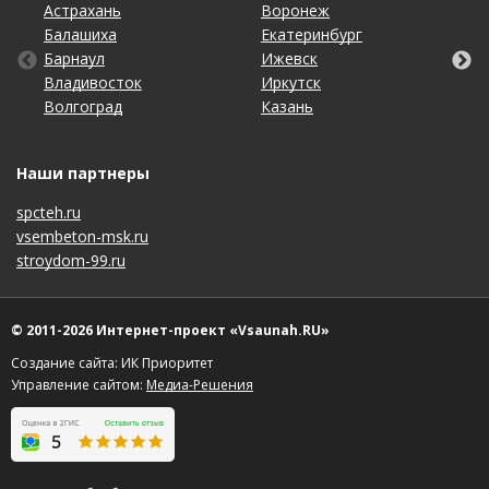
Астрахань
Калининград
Омск
Тольятти
Воронеж
Липецк
Рязань
Уфа
Балашиха
Кемерово
Оренбург
Томск
Екатеринбург
Махачкала
Самара
Хабаровск
Барнаул
Киров
Пенза
Тула
Ижевск
Набережные Челны
Санкт-Петербург
Чебоксары
Владивосток
Краснодар
Пермь
Тюмень
Иркутск
Нижний Новгород
Саратов
Челябинск
Волгоград
Красноярск
Ростов-на-Дону
Ульяновск
Казань
Новосибирск
Ставрополь
Ярославль
Наши партнеры
spcteh.ru
vsembeton-msk.ru
stroydom-99.ru
© 2011-2026 Интернет-проект «Vsaunah.RU»
Создание сайта: ИК Приоритет
Управление сайтом:
Медиа-Решения