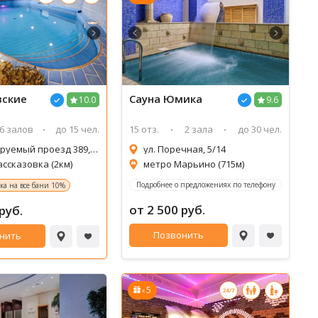
вские
Сауна
Юмика
10.0
9.6
6 залов
до 15 чел.
15 отз.
2 зала
до 30 чел.
Проектируемый проезд 389, 30
ул. Поречная, 5/14
ссказовка (2км)
метро Марьино (715м)
Подробнее о предложениях по телефону
ка на все бани 10%
от 2 500 руб.
руб.
Позвонить
нить
5
x