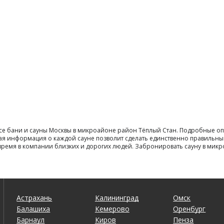
все бани и сауны Москвы в микроайоне район Тёплый Стан. Подробные оп
ая информация о каждой сауне позволит сделать единственно правильны
и время в компании близких и дорогих людей. Забронировать сауну в м
Астрахань
Калининград
Омск
Балашиха
Кемерово
Оренбург
Барнаул
Киров
Пенза