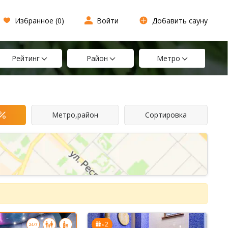
Избранное (
0
)
Войти
Добавить сауну
Рейтинг
Район
Метро
Метро,район
Сортировка
2
x