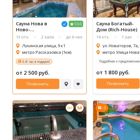
Сауна
Нова в
Сауна
Богатый-
10.0
Ново-
Дом (Rich-House)
Переделкино
13 отз.
2 зала
до 6 чел.
14 отз.
1 зал
Лукинская улица, 9 к1
ул. Новаторов, 7а, 
метро Рассказовка (1км)
Подробнее о предложениях
6-й час в подарок!
от 1 800 руб.
от 2 500 руб.
Позвонить
Позвонить
3
x