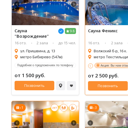
Сауна
Сауна
Феникс
9.8
"Возрождение"
16 отз.
2 зала
до 15 чел.
16 отз.
2 зала
ул. Пришвина, д. 13
Волжский б-р, 16 к.
метро Бибирево (547м)
метро Текстильщик
Подробнее о предложениях по телефону
Акция: Вы нам отзы
от 1 500 руб.
от 2 500 руб.
Позвонить
Позвонить
1
3
x
x