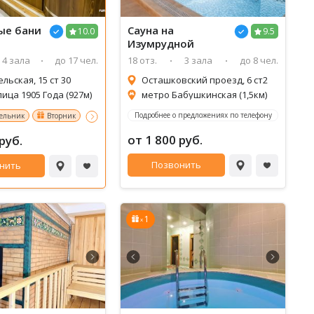
1/6
2/6
3/6
4/6
5/6
6/6
ые бани
Сауна
на
10.0
9.5
Изумрудной
4 зала
до 17 чел.
18 отз.
3 зала
до 8 чел.
ельская, 15 ст 30
​Осташковский проезд, 6 ст2
ица 1905 Года (927м)
метро Бабушкинская (1,5км)
Подробнее о предложениях по телефону
ельник
Вторник
Среда и Четверг
Именинникам скидка 20% на аренду б
от 1 800 руб.
руб.
Позвонить
нить
1
x