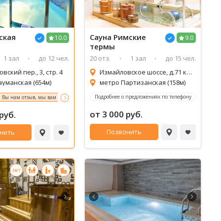
ская
Сауна
Римские
10.0
9.0
термы
1 зал
до 12 чел.
20 отз.
1 зал
до 15 чел.
вский пер., 3, стр. 4
Измайловское шоссе, д.71 корпус А, 30 этаж
ауманская (654м)
метро Партизанская (158м)
Подробнее о предложениях по телефону
: Вы нам отзыв, мы вам - подарок! об условиях акции уточняйте у администратора*
В
от 3 000 руб.
руб.
Позвонить
нить