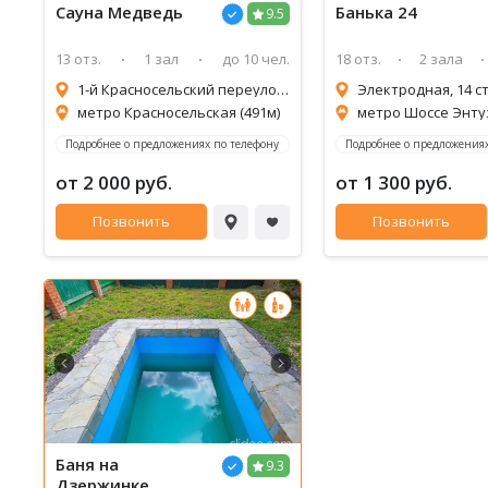
Сауна
Медведь
Банька 24
9.5
13 отз.
1 зал
до 10 чел.
18 отз.
2 зала
1-й Красносельский переулок, д 5
Электродная, 14 с
метро Красносельская (491м)
Подробнее о предложениях по телефону
Подробнее о предложениях
от 2 000 руб.
от 1 300 руб.
Позвонить
Позвонить
Баня на
9.3
Дзержинке