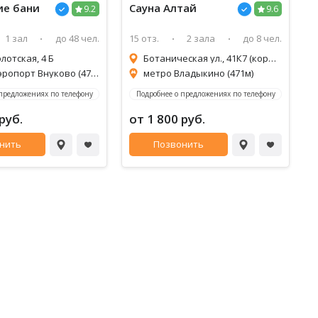
ие бани
Сауна
Алтай
9.2
9.6
1 зал
до 48 чел.
15 отз.
2 зала
до 8 чел.
лотская, 4 Б
Ботаническая ул., 41К7 (корпус 7)
метро Аэропорт Внуково (474м)
метро Владыкино (471м)
 предложениях по телефону
Подробнее о предложениях по телефону
руб.
от 1 800 руб.
нить
Позвонить