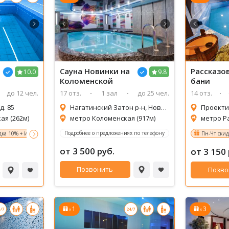
Сауна
Новинки на
Рассказо
10.0
9.8
Коломенской
бани
до 12 чел.
17 отз.
1 зал
до 25 чел.
14 отз.
д. 85
Нагатинский Затон р-н, Новинки ул., 31
ая (262м)
метро Коломенская (917м)
метро Ра
Подробнее о предложениях по телефону
идка!
а 10% + Игристый напиток в подарок!
Пн-Чт с 8-00 до 15-00 скидка 20%
Пн-Чт скид
от 3 500 руб.
от 3 150 
Позвонить
Позво
1
3
x
x