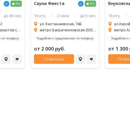
Сауна
Фиеста
Внуковск
9.6
9.6
до 96 чел.
16 отз.
2 зала
до 5 чел.
16 отз.
т2
ул. Кастанаевская, 16Б
ул.Аэроф
метро Шоссе Энтузиастов (1,1км)
метро Багратионовская (555м)
 по телефону
Подробнее о предложениях по телефону
Подробнее о
от 2 000 руб.
от 1 300 
Позвонить
Позво