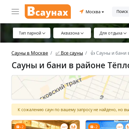
Москва
Тип парной
Аквазона
Для отдыха
Сауны в Москве
✅ Все сауны
👍 Сауны и бани
Сауны и бани в районе Тёпл
К сожалению саун по вашему запросу не найдено, но 
2
2
x
x