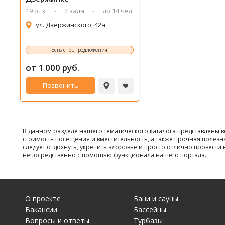
19 отз.
2 зала
до 14 чел.
ул. Дзержинского, 42а
Есть спецпредложения
от 1 000 руб.
Позвонить
В данном разделе нашего тематического каталога представлены 
стоимость посещения и вместительность, а также прочная полезн
следует отдохнуть, укрепить здоровье и просто отлично провест
непосредственно с помощью функционала нашего портала.
О проекте
Бани и сауны
Вакансии
Бассейны
Вопросы и ответы
Турбазы