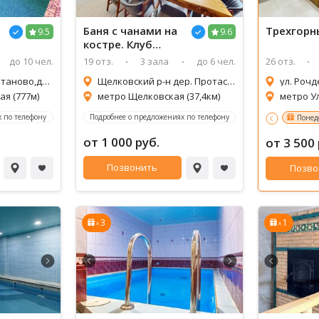
Баня с чанами на
Трехгорн
9.5
9.6
костре. Клуб
Барин
до 10 чел.
19 отз.
3 зала
до 6 чел.
26 отз.
Мкр Северное Чертаново,дом 4,корпус 407
Щелковский р-н дер. Протасово, ул. Весенняя д. 2, д. 4
ул. Рочд
я (777м)
метро Щелковская (37,4км)
метро Ул
 по телефону
Подробнее о предложениях по телефону
Понед
от 1 000 руб.
от 3 500 
Позвонить
Позво
3
1
x
x