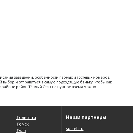
исания заведений, особенности парных и гостевых номеров,
й выбор и отправиться в самую подходящую баньку, чтобы как
икрорайоне район Тёплый Стан на нужное время можно
Наши партнеры
Тольятти
Томск
spcteh.ru
Тула