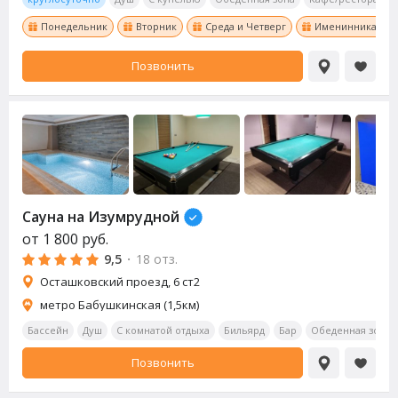
Понедельник
Вторник
Среда и Четверг
Именинникам ски
Позвонить
Сауна
на Изумрудной
от
1 800
руб.
9,5
·
18 отз.
​Осташковский проезд, 6 ст2
метро Бабушкинская (1,5км)
Бассейн
Душ
С комнатой отдыха
Бильярд
Бар
Обеденная зона
Позвонить