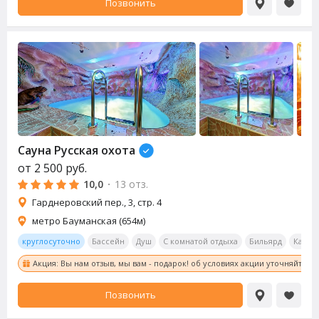
Позвонить
Сауна
Русская охота
от
2 500
руб.
10,0
·
13 отз.
Гарднеровский пер., 3, стр. 4
метро Бауманская (654м)
круглосуточно
Бассейн
Душ
С комнатой отдыха
Бильярд
Калья
Акция: Вы нам отзыв, мы вам - подарок! об условиях акции уточняйте у
Позвонить