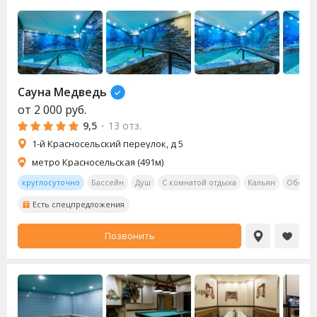
Сауна
Медведь
от
2 000
руб.
9,5
·
13 отз.
1-й Красносельский переулок, д 5
метро Красносельская (491м)
круглосуточно
Бассейн
Душ
С комнатой отдыха
Кальян
Обеден
Есть спецпредложения
Позвонить