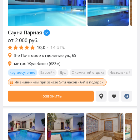
Сауна
Парная
от
2 000
руб.
10,0
·
14 отз.
3-е Почтовое отделение ул., 65
метро Жулебино (683м)
круглосуточно
Бассейн
Душ
С комнатой отдыха
Настольный тенн
Именинникам при заказе 5-ти часов - 6-й в подарок!
Позвонить