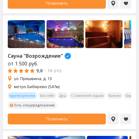
Позвонить
Сауна
"Возрождение"
от
1 500
руб.
9,8
·
16 отз.
ул. Пришвина, д. 13
метро Бибирево (547м)
круглосуточно
Бассейн
Душ
С комнатой отдыха
Кальян
Бар
О
Есть спецпредложения
Позвонить