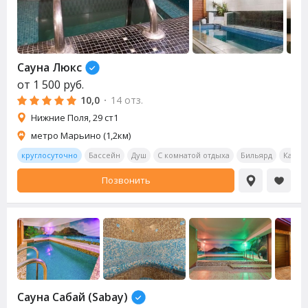
Сауна
Люкс
от
1 500
руб.
10,0
·
14 отз.
Нижние Поля, 29 ст1
метро Марьино (1,2км)
круглосуточно
Бассейн
Душ
С комнатой отдыха
Бильярд
Калья
Позвонить
Сауна
Сабай (Sabay)