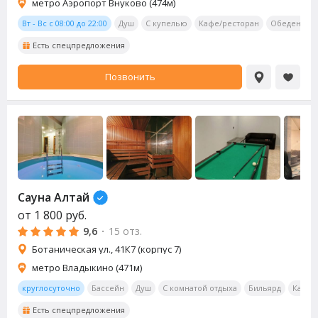
метро Аэропорт Внуково (474м)
Вт - Вс с 08:00 до 22:00
Душ
С купелью
Кафе/ресторан
Обеденная 
Есть спецпредложения
Позвонить
Сауна
Алтай
от
1 800
руб.
9,6
·
15 отз.
Ботаническая ул., 41К7 (корпус 7)
метро Владыкино (471м)
круглосуточно
Бассейн
Душ
С комнатой отдыха
Бильярд
Калья
Есть спецпредложения