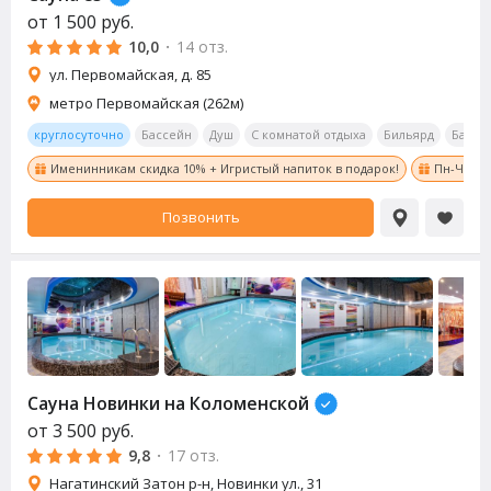
от
1 500
руб.
10,0
·
14 отз.
ул. Первомайская, д. 85
метро Первомайская (262м)
круглосуточно
Бассейн
Душ
С комнатой отдыха
Бильярд
Бар
Именинникам скидка 10% + Игристый напиток в подарок!
Пн-Чт с 8
Позвонить
Сауна
Новинки на Коломенской
от
3 500
руб.
9,8
·
17 отз.
Нагатинский Затон р-н, Новинки ул., 31