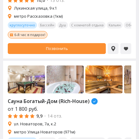
10,0
·
13 отз.
Лукинская улица, 9 к1
метро Рассказовка (1км)
круглосуточно
Бассейн
Душ
С комнатой отдыха
Кальян
Обеден
6-й час в подарок!
Позвонить
Сауна
Богатый-Дом (Rich-House)
от
1 800
руб.
9,9
·
14 отз.
ул. Новаторов, 7а, к.2
метро Улица Новаторов (971м)