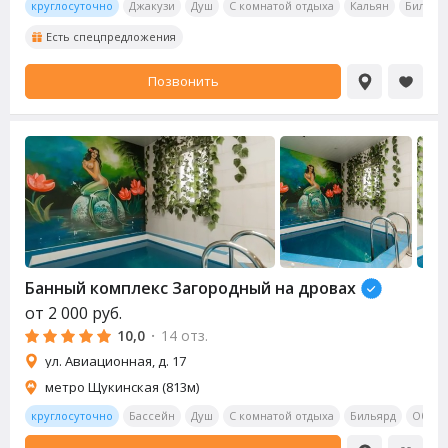
круглосуточно
Джакузи
Душ
С комнатой отдыха
Кальян
Бильяр
Есть спецпредложения
Позвонить
Банный комплекс Загородный на дровах
от
2 000
руб.
10,0
·
14 отз.
ул. Авиационная, д. 17
метро Щукинская (813м)
круглосуточно
Бассейн
Душ
С комнатой отдыха
Бильярд
Обеде