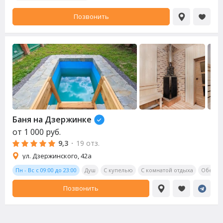
Позвонить
Баня на Дзержинке
от
1 000
руб.
9,3
·
19 отз.
ул. Дзержинского, 42а
Пн - Вс с 09:00 до 23:00
Душ
С купелью
С комнатой отдыха
Обеден
Позвонить