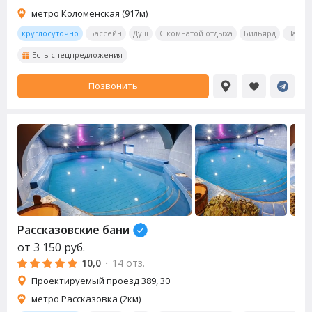
метро Коломенская (917м)
круглосуточно
Бассейн
Душ
С комнатой отдыха
Бильярд
Насто
Есть спецпредложения
Позвонить
Рассказовские бани
от
3 150
руб.
10,0
·
14 отз.
Проектируемый проезд 389, 30
метро Рассказовка (2км)