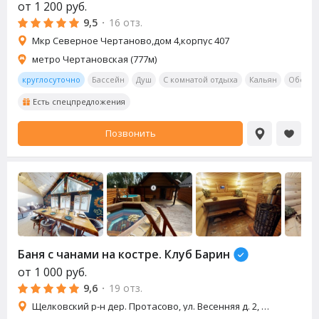
от
1 200
руб.
9,5
·
16 отз.
Мкр Северное Чертаново,дом 4,корпус 407
метро Чертановская (777м)
круглосуточно
Бассейн
Душ
С комнатой отдыха
Кальян
Обеден
Есть спецпредложения
Позвонить
Баня с чанами на костре. Клуб Барин
от
1 000
руб.
9,6
·
19 отз.
Щелковский р-н дер. Протасово, ул. Весенняя д. 2, д. 4