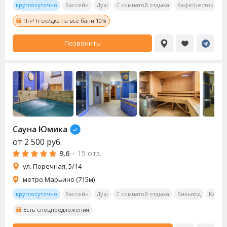
круглосуточно
Бассейн
Душ
С комнатой отдыха
Кафе/ресторан
Пн-Чт скидка на все бани 10%
Позвонить
Сауна
Юмика
от
2 500
руб.
9,6
·
15 отз.
ул. Поречная, 5/14
метро Марьино (715м)
круглосуточно
Бассейн
Душ
С комнатой отдыха
Бильярд
Калья
Есть спецпредложения