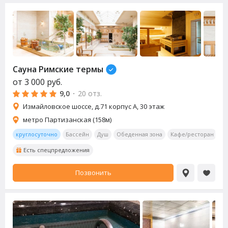
Сауна
Римские термы
от
3 000
руб.
9,0
·
20 отз.
Измайловское шоссе, д.71 корпус А, 30 этаж
метро Партизанская (158м)
круглосуточно
Бассейн
Душ
Обеденная зона
Кафе/ресторан
Т
Есть спецпредложения
Позвонить