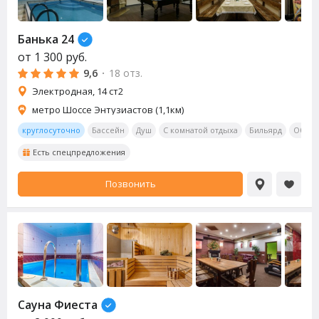
Банька 24
от
1 300
руб.
9,6
·
18 отз.
Электродная, 14 ст2
метро Шоссе Энтузиастов (1,1км)
круглосуточно
Бассейн
Душ
С комнатой отдыха
Бильярд
Обеде
Есть спецпредложения
Позвонить
Сауна
Фиеста