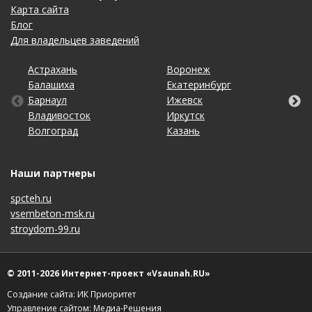
Карта сайта
Блог
Для владельцев заведений
Астрахань
Калининград
Омск
Тольятти
Воронеж
Липецк
Рязань
Уфа
Балашиха
Кемерово
Оренбург
Томск
Екатеринбург
Махачкала
Самара
Хабаровск
Барнаул
Киров
Пенза
Тула
Ижевск
Набережные Челны
Санкт-Петербург
Чебоксары
Владивосток
Краснодар
Пермь
Тюмень
Иркутск
Нижний Новгород
Саратов
Челябинск
Волгоград
Красноярск
Ростов-на-Дону
Ульяновск
Казань
Новосибирск
Ставрополь
Ярославль
Наши партнеры
spcteh.ru
vsembeton-msk.ru
stroydom-99.ru
© 2011-2026 Интернет-проект «Vsaunah.RU»
Создание сайта: ИК Приоритет
Управление сайтом:
Медиа-Решения