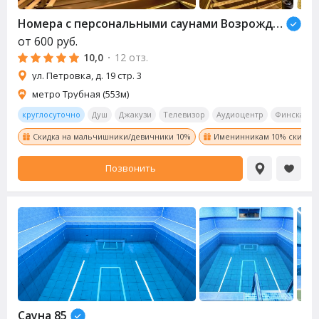
Номера с персональными
сауна
ми Возрождение (Revival)
от
600
руб.
10,0
·
12 отз.
ул. Петровка, д. 19 стр. 3
метро Трубная (553м)
круглосуточно
Душ
Джакузи
Телевизор
Аудиоцентр
Финская
Скидка на мальчишники/девичники 10%
Именинникам 10% скидка!
Позвонить
Сауна
85