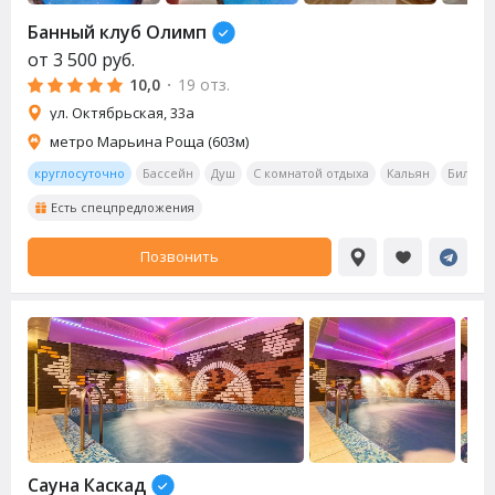
Банный клуб Олимп
от
3 500
руб.
10,0
·
19 отз.
ул. Октябрьская, 33а
метро Марьина Роща (603м)
круглосуточно
Бассейн
Душ
С комнатой отдыха
Кальян
Бильяр
Есть спецпредложения
Позвонить
Сауна
Каскад