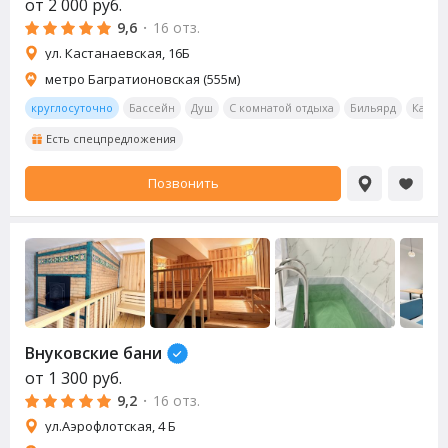
от
2 000
руб.
9,6
·
16 отз.
ул. Кастанаевская, 16Б
метро Багратионовская (555м)
круглосуточно
Бассейн
Душ
С комнатой отдыха
Бильярд
Калья
Есть спецпредложения
Позвонить
Внуковские бани
от
1 300
руб.
9,2
·
16 отз.
ул.Аэрофлотская, 4 Б