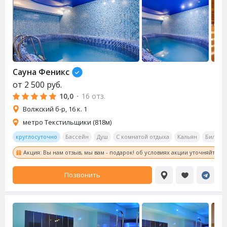
Сауна
Феникс
от
2 500
руб.
10,0
·
16 отз.
Волжский б-р, 16 к. 1
метро Текстильщики (818м)
круглосуточно
Бассейн
Душ
С комнатой отдыха
Кальян
Бильяр
Акция: Вы нам отзыв, мы вам - подарок! об условиях акции уточняйте у
Позвонить