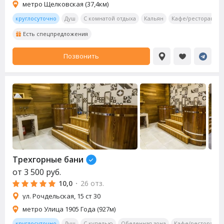
метро Щелковская (37,4км)
круглосуточно
Душ
С комнатой отдыха
Кальян
Кафе/ресторан
Есть спецпредложения
Позвонить
Трехгорные бани
от
3 500
руб.
10,0
·
26 отз.
ул. Рочдельская, 15 ст 30
метро Улица 1905 Года (927м)
круглосуточно
Душ
С купелью
Обеденная зона
Кафе/ресторан