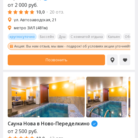
от
2 000
руб.
10,0
·
20 отз.
ул. Автозаводская, 21
метро ЗИЛ (481м)
круглосуточно
Бассейн
Душ
С комнатой отдыха
Кальян
Обеден
Акция: Вы нам отзыв, мы вам - подарок! об условиях акции уточняйте у
Позвонить
Сауна
Нова в Ново-Переделкино
от
2 500
руб.