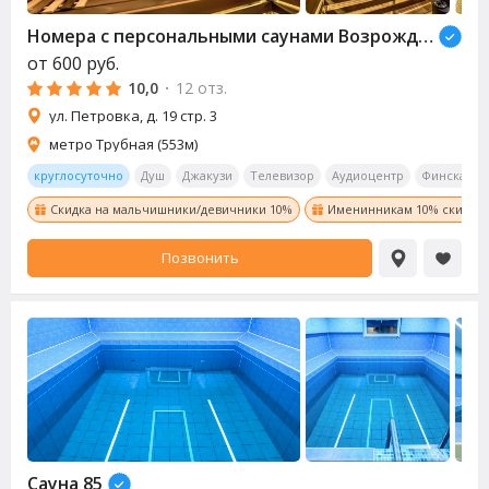
Номера с персональными
сауна
ми Возрождение (Revival)
от
600
руб.
10,0
·
12 отз.
ул. Петровка, д. 19 стр. 3
метро Трубная (553м)
круглосуточно
Душ
Джакузи
Телевизор
Аудиоцентр
Финская
Скидка на мальчишники/девичники 10%
Именинникам 10% скидка!
Позвонить
Сауна
85