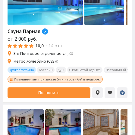
Сауна
Парная
от
2 000
руб.
10,0
·
14 отз.
3-е Почтовое отделение ул., 65
метро Жулебино (683м)
круглосуточно
Бассейн
Душ
С комнатой отдыха
Настольный тенн
Именинникам при заказе 5-ти часов - 6-й в подарок!
Позвонить