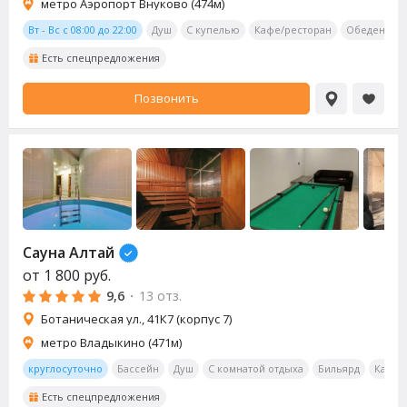
метро Аэропорт Внуково (474м)
Вт - Вс с 08:00 до 22:00
Душ
С купелью
Кафе/ресторан
Обеденная 
Есть спецпредложения
Позвонить
Сауна
Алтай
от
1 800
руб.
9,6
·
13 отз.
Ботаническая ул., 41К7 (корпус 7)
метро Владыкино (471м)
круглосуточно
Бассейн
Душ
С комнатой отдыха
Бильярд
Калья
Есть спецпредложения