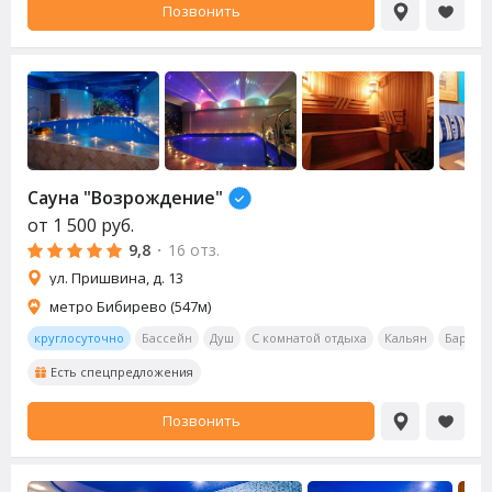
Позвонить
Сауна
"Возрождение"
от
1 500
руб.
9,8
·
16 отз.
ул. Пришвина, д. 13
метро Бибирево (547м)
круглосуточно
Бассейн
Душ
С комнатой отдыха
Кальян
Бар
О
Есть спецпредложения
Позвонить