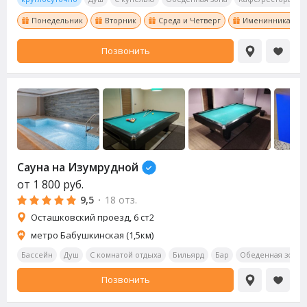
Понедельник
Вторник
Среда и Четверг
Именинникам ски
Позвонить
Сауна
на Изумрудной
от
1 800
руб.
9,5
·
18 отз.
​Осташковский проезд, 6 ст2
метро Бабушкинская (1,5км)
Бассейн
Душ
С комнатой отдыха
Бильярд
Бар
Обеденная зона
Позвонить