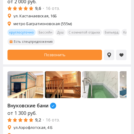
от
2 000
руб.
9,6
·
16 отз.
ул. Кастанаевская, 16Б
метро Багратионовская (555м)
круглосуточно
Бассейн
Душ
С комнатой отдыха
Бильярд
Калья
Есть спецпредложения
Позвонить
Внуковские бани
от
1 300
руб.
9,2
·
16 отз.
ул.Аэрофлотская, 4 Б