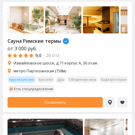
Сауна
Римские термы
от
3 000
руб.
9,0
·
20 отз.
Измайловское шоссе, д.71 корпус А, 30 этаж
метро Партизанская (158м)
круглосуточно
Бассейн
Душ
Обеденная зона
Кафе/ресторан
Т
Есть спецпредложения
Позвонить