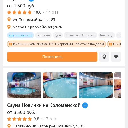
от
1 500
руб.
10,0
·
14 отз.
ул. Первомайская, д. 85
метро Первомайская (262м)
круглосуточно
Бассейн
Душ
С комнатой отдыха
Бильярд
Бар
Именинникам скидка 10% + Игристый напиток в подарок!
Пн-Чт с 8
Позвонить
Сауна
Новинки на Коломенской
от
3 500
руб.
9,8
·
17 отз.
Нагатинский Затон р-н, Новинки ул., 31