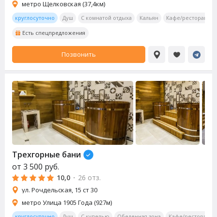
метро Щелковская (37,4км)
круглосуточно
Душ
С комнатой отдыха
Кальян
Кафе/ресторан
Есть спецпредложения
Позвонить
Трехгорные бани
от
3 500
руб.
10,0
·
26 отз.
ул. Рочдельская, 15 ст 30
метро Улица 1905 Года (927м)
круглосуточно
Душ
С купелью
Обеденная зона
Кафе/ресторан