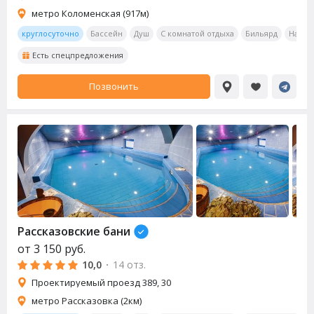
метро Коломенская (917м)
круглосуточно
Бассейн
Душ
С комнатой отдыха
Бильярд
Насто
Есть спецпредложения
Позвонить
Рассказовские бани
от
3 150
руб.
10,0
·
14 отз.
Проектируемый проезд 389, 30
метро Рассказовка (2км)