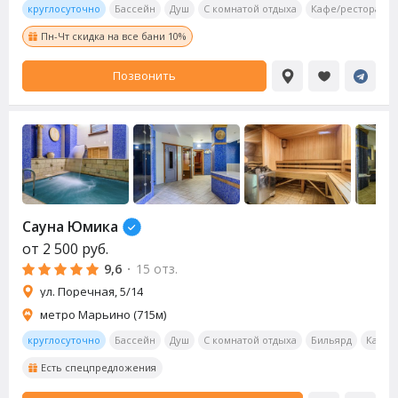
круглосуточно
Бассейн
Душ
С комнатой отдыха
Кафе/ресторан
Пн-Чт скидка на все бани 10%
Позвонить
Сауна
Юмика
от
2 500
руб.
9,6
·
15 отз.
ул. Поречная, 5/14
метро Марьино (715м)
круглосуточно
Бассейн
Душ
С комнатой отдыха
Бильярд
Калья
Есть спецпредложения