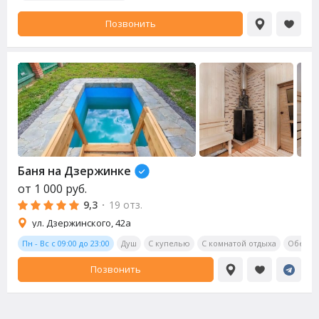
Позвонить
Баня на Дзержинке
от
1 000
руб.
9,3
·
19 отз.
ул. Дзержинского, 42а
Пн - Вс с 09:00 до 23:00
Душ
С купелью
С комнатой отдыха
Обеден
Позвонить