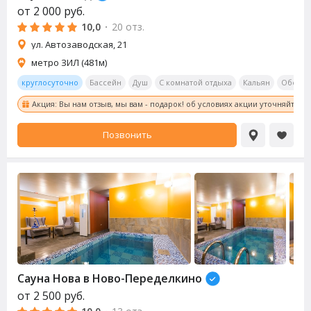
от
2 000
руб.
10,0
·
20 отз.
ул. Автозаводская, 21
метро ЗИЛ (481м)
круглосуточно
Бассейн
Душ
С комнатой отдыха
Кальян
Обеден
Акция: Вы нам отзыв, мы вам - подарок! об условиях акции уточняйте у
Позвонить
Сауна
Нова в Ново-Переделкино
от
2 500
руб.