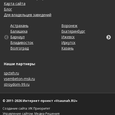
Карта сайта
Блог
Для владельцев заведений
Астрахань
Калининград
Омск
Тольятти
Воронеж
Липецк
Рязань
Уфа
Балашиха
Кемерово
Оренбург
Томск
Екатеринбург
Махачкала
Самара
Хабаровск
Барнаул
Киров
Пенза
Тула
Ижевск
Набережные Челны
Санкт-Петербург
Чебоксары
Владивосток
Краснодар
Пермь
Тюмень
Иркутск
Нижний Новгород
Саратов
Челябинск
Волгоград
Красноярск
Ростов-на-Дону
Ульяновск
Казань
Новосибирск
Ставрополь
Ярославль
Наши партнеры
spcteh.ru
vsembeton-msk.ru
stroydom-99.ru
© 2011-2026 Интернет-проект «Vsaunah.RU»
Создание сайта: ИК Приоритет
Управление сайтом:
Медиа-Решения