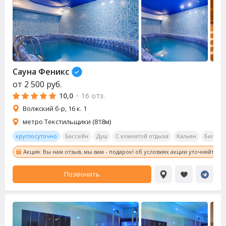
Сауна
Феникс
от
2 500
руб.
10,0
·
16 отз.
Волжский б-р, 16 к. 1
метро Текстильщики (818м)
круглосуточно
Бассейн
Душ
С комнатой отдыха
Кальян
Бильяр
Акция: Вы нам отзыв, мы вам - подарок! об условиях акции уточняйте у
Позвонить