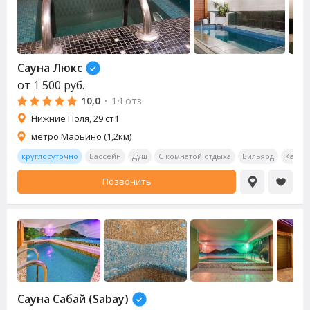
Сауна
Люкс
от
1 500
руб.
10,0
·
14 отз.
Нижние Поля, 29 ст1
метро Марьино (1,2км)
круглосуточно
Бассейн
Душ
С комнатой отдыха
Бильярд
Калья
Позвонить
Сауна
Сабай (Sabay)