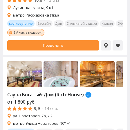
10,0
·
13 отз.
Лукинская улица, 9 к1
метро Рассказовка (1км)
круглосуточно
Бассейн
Душ
С комнатой отдыха
Кальян
Обеден
6-й час в подарок!
Позвонить
Сауна
Богатый-Дом (Rich-House)
от
1 800
руб.
9,9
·
14 отз.
ул. Новаторов, 7а, к.2
метро Улица Новаторов (971м)