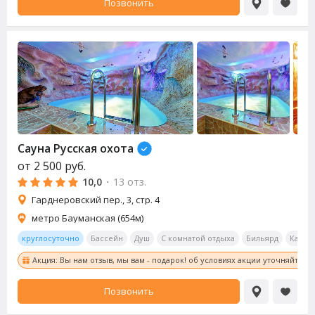
Позвонить
Сауна
Русская охота
от
2 500
руб.
10,0
·
13 отз.
Гарднеровский пер., 3, стр. 4
метро Бауманская (654м)
круглосуточно
Бассейн
Душ
С комнатой отдыха
Бильярд
Калья
Акция: Вы нам отзыв, мы вам - подарок! об условиях акции уточняйте у
Позвонить