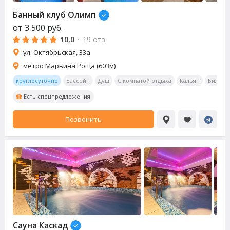
Банный клуб Олимп
от
3 500
руб.
10,0
·
19 отз.
ул. Октябрьская, 33а
метро Марьина Роща (603м)
круглосуточно
Бассейн
Душ
С комнатой отдыха
Кальян
Бильяр
Есть спецпредложения
Позвонить
Сауна
Каскад