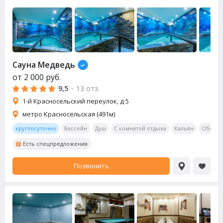
Сауна
Медведь
от
2 000
руб.
9,5
·
13 отз.
1-й Красносельский переулок, д 5
метро Красносельская (491м)
круглосуточно
Бассейн
Душ
С комнатой отдыха
Кальян
Обеден
Есть спецпредложения
Позвонить