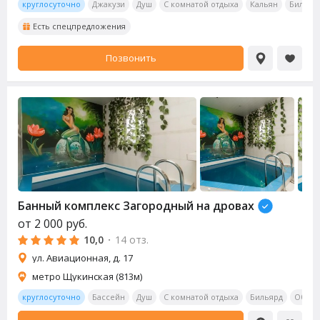
круглосуточно
Джакузи
Душ
С комнатой отдыха
Кальян
Бильяр
Есть спецпредложения
Позвонить
Банный комплекс Загородный на дровах
от
2 000
руб.
10,0
·
14 отз.
ул. Авиационная, д. 17
метро Щукинская (813м)
круглосуточно
Бассейн
Душ
С комнатой отдыха
Бильярд
Обеде