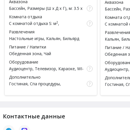
Аквазона
Аквазона
чел.)
чел.)
Бассейн
, Размеры (Ш x Д x Г), м: 3.5 x
Бассейн
, Ра
5 x , Подсветка, Душ
x , Подсветк
Комната отдыха
Комната от
2
С комнатой отдыха
S: м
,
С комнатой 
вместимость: чел.
вместимость
Развлечения
Развлечени
Настольные игры,
Кальян
,
Бильярд
Кальян
,
Бил
Питание / Напитки
Питание / Н
Обеденная зона, Чай
Обеденная з
Оборудование
Оборудован
Аудиоцентр, Телевизор,
Караоке
, WI-
Аудиоцентр,
FI, Домашний кинотеатр,
FI
Дополнительно
Дополнител
Кондиционер
Гостиная,
Спа процедуры
,
Гостиная,
С
Ароматерапия, Ароматы для парной,
для парной,
Парильщик
, Массажист, Тапочки,
Тапочки, Пр
Простыни, Полотенца, Посуда
Посуда
Контактные данные