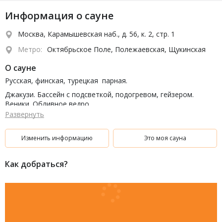
Информация о сауне
Москва, Карамышевская наб., д. 56, к. 2, стр. 1
Метро:
Октябрьское Поле, Полежаевская, Щукинская
О сауне
Русская, финская, турецкая парная.
Джакузи. Бассейн с подсветкой, подогревом, гейзером.
Веники. Обливное ведро.
Развернуть
Парильщик. Массаж. Банные принадлежности.
Массажное кресло, настольный теннис, камин.
Изменить информацию
Это моя сауна
Бильярд, ТВ,караоке, бар, комната отдыха.
Банкетный зал,
Как добраться?
Кухня: Русская, европейская, шашлык на мангале.
Парковка.