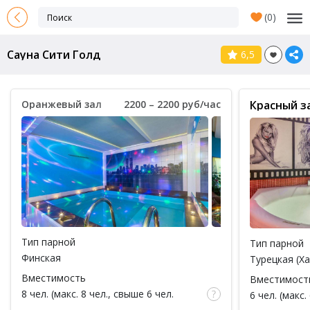
(
0
)
Сауна Сити Голд
6,5
Оранжевый зал
2200 – 2200 руб/час
Красный з
Тип парной
Тип парной
Финская
Турецкая (Х
Вместимость
Вместимост
8 чел. (макс. 8 чел., свыше 6 чел.
6 чел. (макс.
доплата 100 руб за каждый час / за 1
доплата 100 