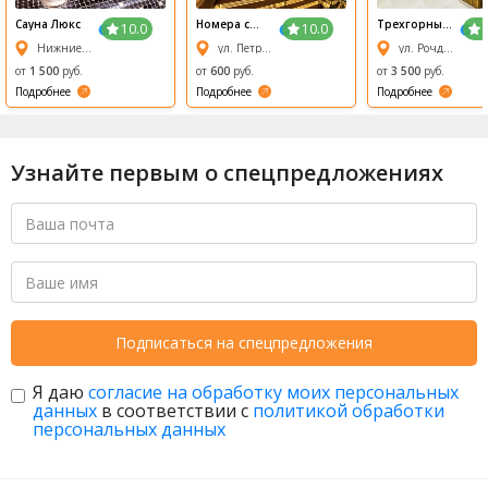
Сауна
Люкс
Номера с
Трехгорные
10.0
10.0
персональн
бани
Нижние Поля, 29 ст1
ул. Петровка, д. 19 стр. 3
ул. Рочдельская, 15 ст 30
ыми
сауна
ми
Возрождени
от
1 500
руб.
от
600
руб.
от
3 500
руб.
е (Revival)
Подробнее
Подробнее
Подробнее
Узнайте первым о спецпредложениях
Подписаться на спецпредложения
Я даю
согласие на обработку моих персональных
данных
в соответствии с
политикой обработки
персональных данных