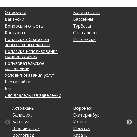
О проекте
Бани и сауны
Вакансии
Бассейны
Вопросы и ответы
Турбазы
Контакты
Спа салоны
Политика обработки
Источники
персональных данных
Политика использования
файлов cookies
Пользовательское
соглашение
Условия оказания услуг
Карта сайта
Блог
Для владельцев заведений
Астрахань
Калининград
Омск
Тольятти
Воронеж
Липецк
Рязань
Уфа
Балашиха
Кемерово
Оренбург
Томск
Екатеринбург
Махачкала
Самара
Хабаровск
Барнаул
Киров
Пенза
Тула
Ижевск
Набережные Челны
Санкт-Петербург
Чебоксары
Владивосток
Краснодар
Пермь
Тюмень
Иркутск
Нижний Новгород
Саратов
Челябинск
Волгоград
Красноярск
Ростов-на-Дону
Ульяновск
Казань
Новосибирск
Ставрополь
Ярославль