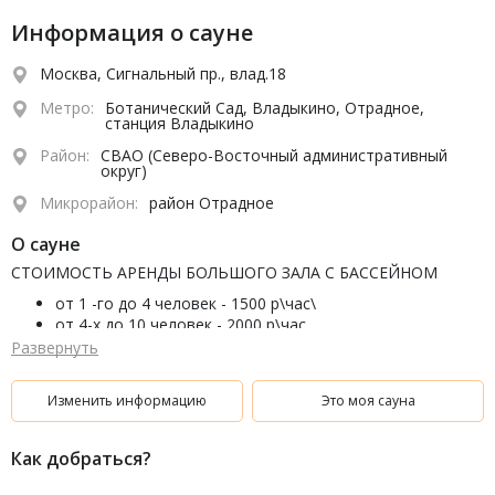
Информация о сауне
Москва, Сигнальный пр., влад.18
Метро:
Ботанический Сад, Владыкино, Отрадное,
станция Владыкино
Район:
СВАО (Северо-Восточный административный
округ)
Микрорайон:
район Отрадное
О сауне
СТОИМОСТЬ АРЕНДЫ БОЛЬШОГО ЗАЛА С БАССЕЙНОМ
от 1 -го до 4 человек - 1500 р\час\
от 4-х до 10 человек - 2000 р\час
от 10-ти до 15 человек - 2500 р\час
Развернуть
от 15-ти до 20 человек - 3000 р\час
Изменить информацию
Это моя сауна
Вместимость 20 человек.
Минимальное время аренды от 3-х человек – 3 часа.
Как добраться?
В СТОИМОСТЬ АРЕНДЫ ВХОДЯТ: ГОСТИНАЯ С
БАССЕЙНОМ,ФИНСКАЯ ПАРНАЯ,2КОМНАТЫ ОТДЫХА,