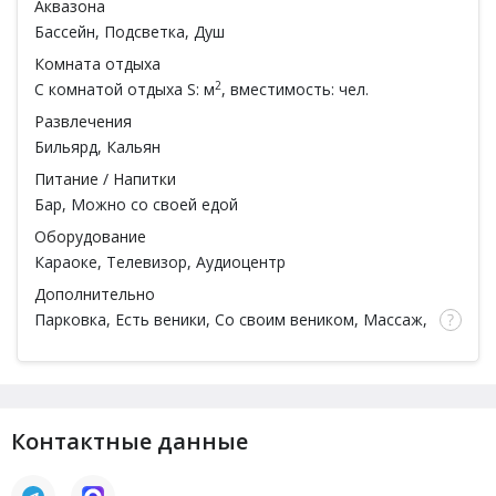
Аквазона
Бассейн
, Подсветка, Душ
Комната отдыха
2
С комнатой отдыха
S: м
, вместимость: чел.
Развлечения
Бильярд
,
Кальян
Питание / Напитки
Бар
,
Можно со своей едой
Оборудование
Караоке
, Телевизор, Аудиоцентр
Дополнительно
Парковка,
Есть веники
, Со своим веником,
Массаж
,
Спа процедуры
, Тапочки, Простыни, Полотенца,
Мыло
Контактные данные