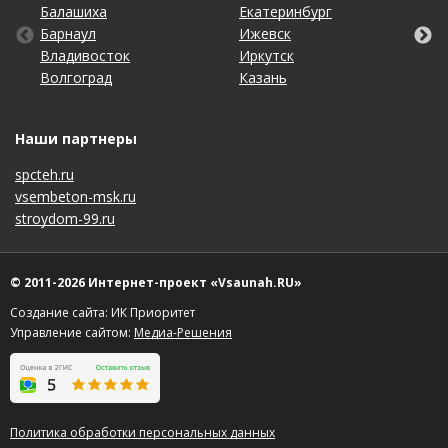
Балашиха
Кемерово
Оренбург
Томск
Екатеринбург
Махачкала
Самара
Хабаровск
Барнаул
Киров
Пенза
Тула
Ижевск
Набережные Челны
Санкт-Петербург
Чебоксары
Владивосток
Краснодар
Пермь
Тюмень
Иркутск
Нижний Новгород
Саратов
Челябинск
Волгоград
Красноярск
Ростов-на-Дону
Ульяновск
Казань
Новосибирск
Ставрополь
Ярославль
Наши партнеры
spcteh.ru
vsembeton-msk.ru
stroydom-99.ru
© 2011-2026 Интернет-проект «Vsaunah.RU»
Создание сайта: ИК Приоритет
Управление сайтом:
Медиа-Решения
Политика обработки персональных данных