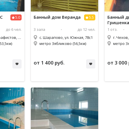
С
Банный дом Веранда
Банный д
5.0
5.5
Гришенк
до 6 чел.
3 зала
до 12 чел.
1 отз.
г. Чехов, ул. Полиграфистов, 17В
с. Шарапово, ул. Южная, 78с1
г. Чехов
53,5км)
метро Зябликово (56,5км)
метро Зя
от 1 400 руб.
от 3 000 