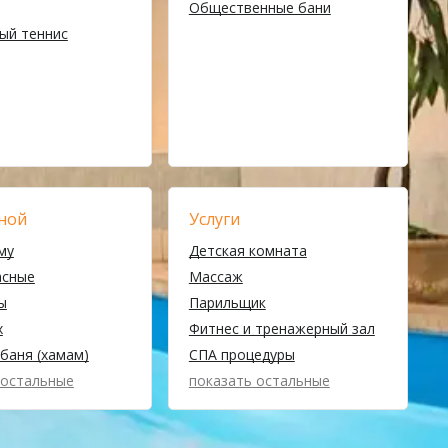
Общественные бани
ый теннис
ной
Услуги
му
Детская комната
асные
Массаж
ы
Парильщик
х
Фитнес и тренажерный зал
баня (хамам)
СПА процедуры
 остальные
показать остальные