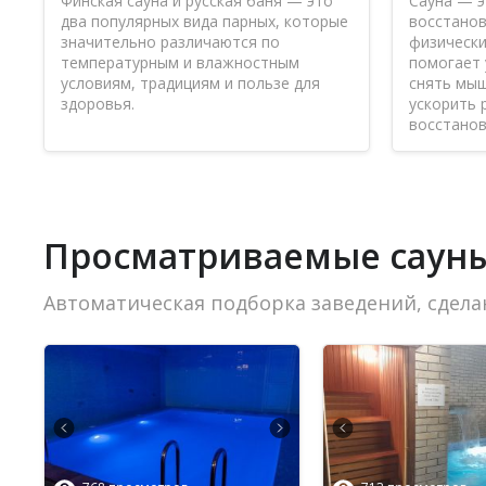
Финская сауна и русская баня — это
Сауна — э
два популярных вида парных, которые
восстанов
значительно различаются по
физически
температурным и влажностным
помогает
условиям, традициям и пользе для
снять мы
здоровья.
ускорить 
восстанов
Просматриваемые саун
Автоматическая подборка заведений, сдела