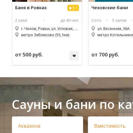
Баня в Ровках
Чеховские бани
5.1
2 зала
до 40 чел.
2 отз.
5 залов
г. Чехов, Ровки, ул. Угловая, 12/1
ул. Весенняя, 36А
метро Зябликово (55,1км)
метро Котельники 
от 500 руб.
от 700 руб.
Сауны и бани по к
Аквазона
Вместимость