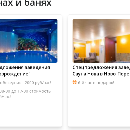
ах и банях
дложения заведения
Спецпредложения заве
Возрождение"
Сауна Нова в Ново-Пер
собеседник - 2000 руб/час!
6-й час в подарок!
 08-00 до 17-00 стоимость
б/час!