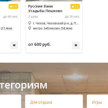
Русские бани
6.0
5.2
Усадьбы Пешково
до 40 чел.
2 зала
до 20 чел.
г. Чехов, Чеховский р-н, д. Пешково, ул. Новая, 6
(31,4км)
метро Зябликово (58,4км)
от 600 руб.
атегориям
Для отдыха
Игры