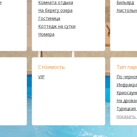
и
Комната отдыха
Бильярд
На берегу озера
Настольн
Гостиница
Коттедж на сутки
Номера
Стоимость
Тип пар
VIP
По черно
Инфракр
Криосаун
На дрова
Турецкая 
показать