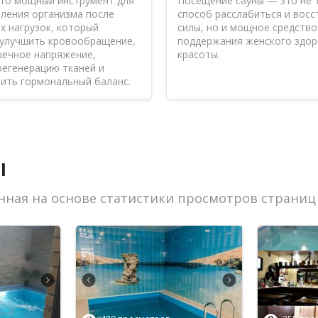
то мощный инструмент для
Посещение сауны — это не 
ления организма после
способ расслабиться и вос
х нагрузок, который
силы, но и мощное средство
 улучшить кровообращение,
поддержания женского здор
шечное напряжение,
красоты.
регенерацию тканей и
ить гормональный баланс.
ы
нная на основе статистики просмотров страниц