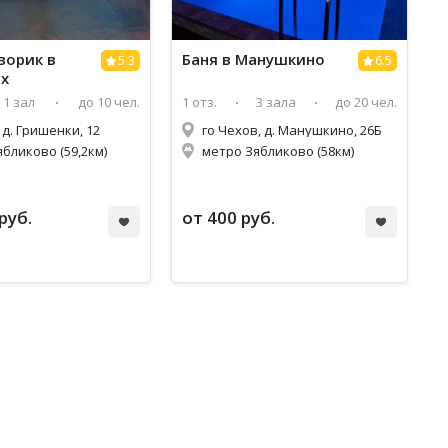
ворик в
Баня в Манушкино
5.3
6.5
ах
1 зал
до 10 чел.
1 отз.
3 зала
до 20 чел.
, д. Гришенки, 12
го Чехов, д. Манушкино, 26Б
бликово (59,2км)
метро Зябликово (58км)
руб.
от 400 руб.