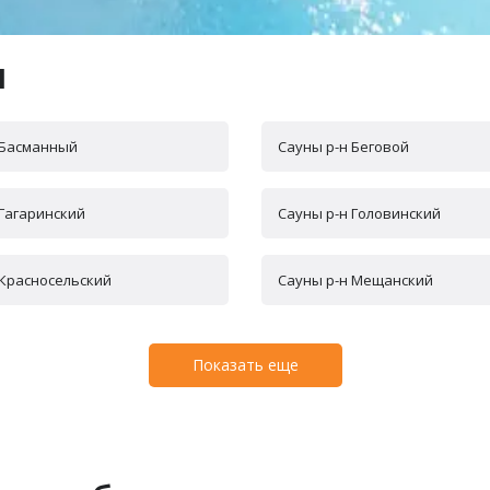
ы
 Басманный
Сауны р-н Беговой
 Гагаринский
Сауны р-н Головинский
 Красносельский
Сауны р-н Мещанский
Показать еще