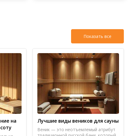
Показать все
ние на
Лучшие виды веников для сауны
асоту
Веник — это неотъемлемый атрибут
традиционной русской бани, который