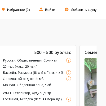
Избранное (
0
)
Войти
Добавить сауну
500 – 500 руб/час
Семейная
Русская
,
Общественная
,
Соляная
комната
20 чел. (макс. 20 чел.)
Бассейн
, Размеры (Ш x Д x Г), м: 4 x 5
x 2, Теплый бассейн, Подсветка,
2
С комнатой отдыха
S: м
,
Обливное ведро
,
Душ
вместимость: чел.
Мангал
, Обеденная зона, Чай
WI-FI
,
Телевизор
,
Аудиоцентр
Гостиная, Беседка (Летняя веранда),
Массажист
, Сейфовая ячейка,