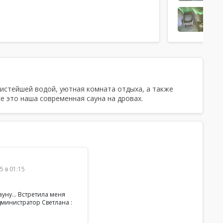
Ароматерапия, Ароматы для парной,
Тапочки, Простыни, Полотенца,
Халаты, Шампунь, Мыло, Мочалка,
Посуда,
Парильщик
,
Есть веники
чистейшей водой, уютная комната отдыха, а также
 это наша современная сауна на дровах.
5 в 01:15
ауну... Встретила меня
министратор Светлана :
о вашего времени!
мне подождать внутри?