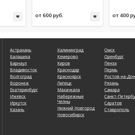
резиновых ковр
каток... Так вот
ничего не изме
от 600 руб.
от 400 р
когда кто-нибуд
общественной 
подскальзывают
разговоров об 
писать в другие
до руководства
Светлане не ме
Астрахань
Калининград
Омск
разъясните, пож
и как нужно себ
Балашиха
Кемерово
Оренбург
такой человек ,
Барнаул
Киров
Пенза
приедет провер
Владивосток
Краснодар
Пермь
найти средства
коврики на пол.
Волгоград
Красноярск
Ростов-на-До
отношение, ков
Воронеж
Липецк
Рязань
то нормально. 
посетить семейн
Екатеринбург
Махачкала
Самара
Ижевск
Набережные
Санкт-Петербу
Челны
Иркутск
Саратов
Нижний Новгород
Казань
Ставрополь
Новосибирск