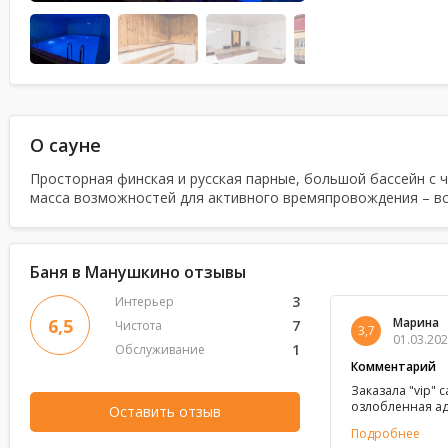
О сауне
Просторная финская и русская парные, большой бассейн с 
масса возможностей для активного времяпровождения – все
Баня в Манушкино отзывы
3
Интерьер
Марина
6,5
7
Чистота
3,7
01.03.202
1
Обслуживание
Комментарий
Заказала "vip" с
озлобленная ад
Оставить отзыв
Ещё 15 минут д
Подробнее
Хорошо, можно 