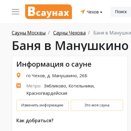
Чехов
Сауны Москвы
Сауны Чехова
Баня в Манушк
Баня в Манушкино
Информация о сауне
го Чехов, д. Манушкино, 26Б
Метро:
Зябликово
,
Котельники
,
Красногвардейская
Изменить информацию
Это моя сауна
Как добраться?