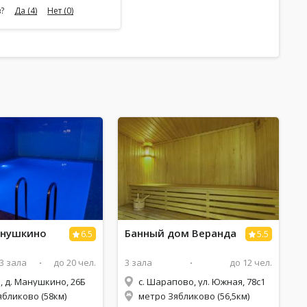
е и я в лёгкой курточке.
?
Да
(4)
Нет
(0)
улицу и ждите своего
обще ждите со двора , тут
! Мы стояли возле
 и мерзли в прямом
 Vip " обслуживание
ый минуты... Уже
время и Светлана с
ках соизволила нас
вопрос Почему ваши
 мёрзнуть и нет никакой
она начала орать : Ну и
акая разница кто вы! В
отношение у этой
выяснилось дочери
о заведения. Видимо не
а счёт клиентов строится
сауне ледяной бассейн, нет
изора, нет фена. Из-за
туда можно сходить, но
днего посещения с "vip"
анушкино
Банный дом Веранда
6.5
5.5
 даже мимоине хочется
асибо" Светлане , которая
ку и уже ни у кого не
3 зала
до 20 чел.
3 зала
до 12 чел.
я там находиться и не
Были до этого в бане
, д. Манушкино, 26Б
с. Шарапово, ул. Южная, 78с1
а назад я сломала там
ябликово (58км)
метро Зябликово (56,5км)
 от слова совсем нет