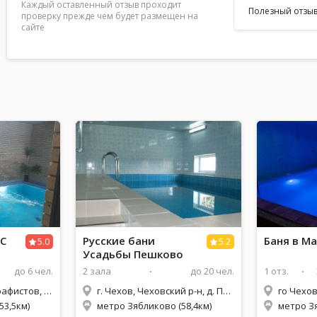
Каждый оставленный отзыв проходит
Холодно на улиц
Полезный отзыв
проверку прежде чем будет размещен на
Нет!!! Идите на 
сайте
времени..! И во
стоять нельзя!!
запертой двери
смысле слова. "
началось с перв
началось наше 
телефоном в ру
впустить... На 
клиенты должны
зоны ожидания, 
что вы клиент! К
общем хамское 
Светланы, как 
директора этог
понимает, что з
их дело. В vip 
пульта от телев
безвыходности 
вот после после
С
Русские бани
Баня в М
5.0
5.2
обслуживанием
Усадьбы Пешково
проходить. " Сп
портит обстанов
до 6 чел.
2 зала
до 20 чел.
1 отз.
было настроени
хотим больше. 
г. Чехов, ул. Полиграфистов, 17В
г. Чехов, Чеховский р-н, д. Пешково, ул. Новая, 6
го Чехов
семейной. 4 год
53,5км)
метро Зябликово (58,4км)
метро З
себе руку, у них