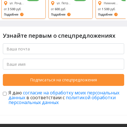
бани
персональн
ул. Рочдельская, 15 ст 30
ул. Петровка, д. 19 стр. 3
Нижние Поля, 29 ст1
ыми
сауна
ми
Возрождени
от
3 500
руб.
от
600
руб.
от
1 500
руб.
е (Revival)
Подробнее
Подробнее
Подробнее
Узнайте первым о спецпредложениях
Подписаться на спецпредложения
Я даю
согласие на обработку моих персональных
данных
в соответствии с
политикой обработки
персональных данных