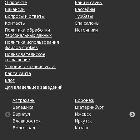
О проекте
Бани и сауны
Вакансии
Бассейны
Вопросы и ответы
Турбазы
Контакты
Спа салоны
Политика обработки
Источники
персональных данных
Политика использования
файлов cookies
Пользовательское
соглашение
Условия оказания услуг
Карта сайта
Блог
Для владельцев заведений
Астрахань
Калининград
Омск
Тольятти
Воронеж
Липецк
Рязань
Уфа
Балашиха
Кемерово
Оренбург
Томск
Екатеринбург
Махачкала
Самара
Хабаровск
Барнаул
Киров
Пенза
Тула
Ижевск
Набережные Челны
Санкт-Петербург
Чебоксары
Владивосток
Краснодар
Пермь
Тюмень
Иркутск
Нижний Новгород
Саратов
Челябинск
Волгоград
Красноярск
Ростов-на-Дону
Ульяновск
Казань
Новосибирск
Ставрополь
Ярославль