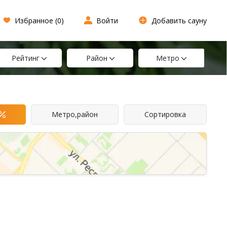
Избранное (
0
)
Войти
Добавить сауну
Рейтинг
Район
Метро
Метро,район
Сортировка