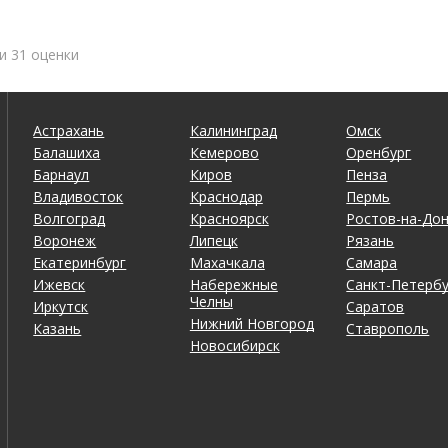
и 31 оценки
Астрахань
Калининград
Омск
Балашиха
Кемерово
Оренбург
Барнаул
Киров
Пенза
Владивосток
Краснодар
Пермь
Волгоград
Красноярск
Ростов-на-До
Воронеж
Липецк
Рязань
Екатеринбург
Махачкала
Самара
Ижевск
Набережные
Санкт-Петербу
Челны
Иркутск
Саратов
Нижний Новгород
Казань
Ставрополь
Новосибирск