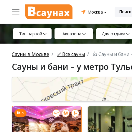
Москва
Тип парной
Аквазона
Для отдыха
Сауны в Москве
✅ Все сауны
👍 Сауны и бани 
Сауны и бани – у метро Туль
5
x