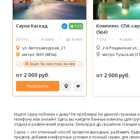
Сауна
Каскад
Комплекс СПА-сау
10.0
(Spa)
20 отз.
4 зала
до 6 чел.
1 отз.
4 зала
ул. Автозаводская, 21
2-я Рощинская ул., 
метро ЗИЛ (481м)
метро Тульская (37
Акция: Вы нам отзыв, мы вам - подарок! об условиях акции уточняйте 
от 2 000 руб.
от 2 000 руб.
Позвонить
Ищете сауну поближе к дому? Не проблема! На данной странице к
телефону или онлайн! Здесь вы найдете банные комнаты (для гру
отдыха и развлечений (караоке, бильярд и др.) в районе станции 
Сауна — это отличный способ провести выходные, разбавить бу
предков, добавив комфортные условия и полный сервис для своих