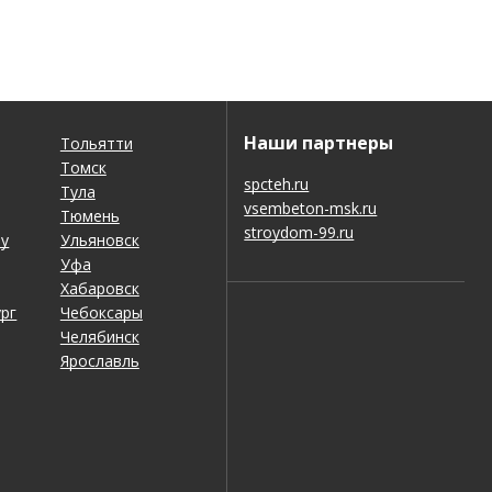
Наши партнеры
Тольятти
Томск
spcteh.ru
Тула
vsembeton-msk.ru
Тюмень
stroydom-99.ru
ну
Ульяновск
Уфа
Хабаровск
рг
Чебоксары
Челябинск
Ярославль