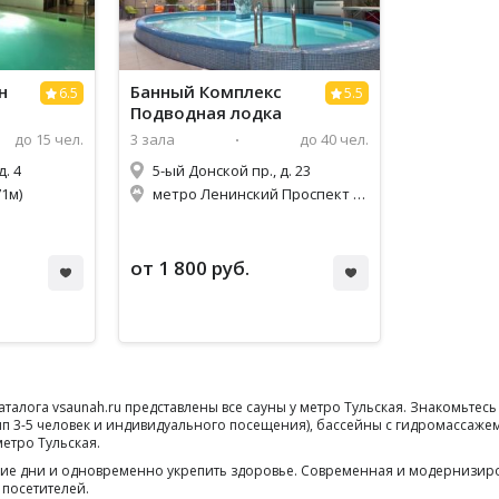
н
Банный Комплекс
6.5
5.5
Подводная лодка
до 15 чел.
3 зала
до 40 чел.
д. 4
5-ый Донской пр., д. 23
1м)
метро Ленинский Проспект (1,3км)
у администратора*
В будние дни (с пн-чт) 3 часа берете, 4-й час в подарок..
В вы
от 1 800 руб.
аталога vsaunah.ru представлены все сауны у метро Тульская. Знакомьте
пп 3-5 человек и индивидуального посещения), бассейны с гидромассажем
метро Тульская.
дние дни и одновременно укрепить здоровье. Современная и модернизир
 посетителей.