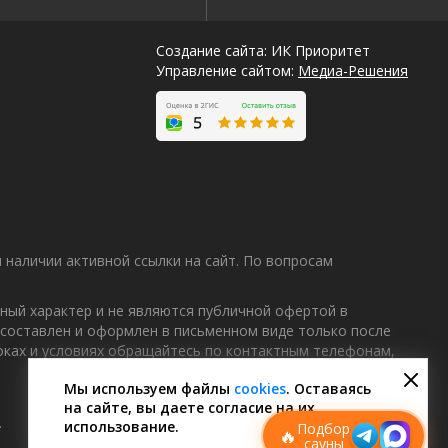
Создание сайта: ИК Приоритет
Управление сайтом:
Медиа-Решения
наличии активной ссылки на сайт. По вопросам
ный характер и не являются публичной офертой в
 составлен и оформлен в письменном виде только после
Лучшие
роках и условиях обращайтесь по контактным телефонам,
спецпредложения
саун
Мы используем файлы
cookies
. Оставаясь
на сайте, вы даете согласие на их
Подписывайтесь в Telegram или MAX —
пришлём свежие скидки
.
использование.
Подбор
🔥
сауны