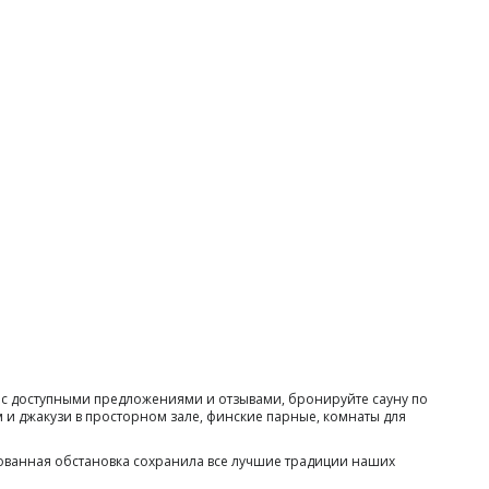
ходные дни (с пт-вскр) 4 часа берете, 5-й час в подарок!
Акция «Утренние часы» с 8:0
сь с доступными предложениями и отзывами, бронируйте сауну по
 и джакузи в просторном зале, финские парные, комнаты для
ованная обстановка сохранила все лучшие традиции наших