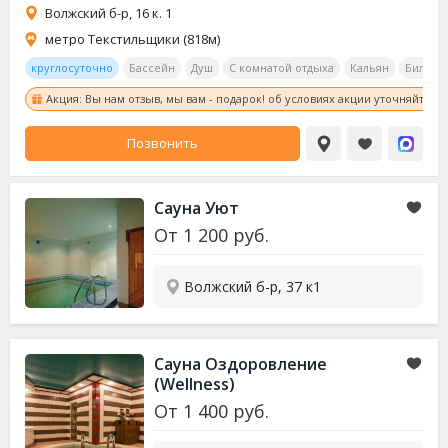
Волжский б-р, 16 к. 1
метро Текстильщики (818м)
круглосуточно
Бассейн
Душ
С комнатой отдыха
Кальян
Бильяр
Акция: Вы нам отзыв, мы вам - подарок! об условиях акции уточняйте у
Позвонить
Сауна
Уют
От
1 200
руб.
Волжский б-р, 37 к1
Сауна
Оздоровление
(Wellness)
От
1 400
руб.