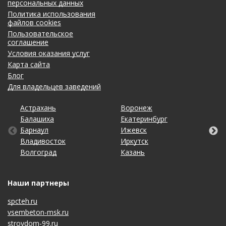
персональных данных
Политика использования
файлов cookies
Пользовательское
соглашение
Условия оказания услуг
Карта сайта
Блог
Для владельцев заведений
Астрахань
Калининград
Омск
Тольятти
Воронеж
Липецк
Рязань
Уфа
Балашиха
Кемерово
Оренбург
Томск
Екатеринбург
Махачкала
Самара
Хабаровск
Барнаул
Киров
Пенза
Тула
Ижевск
Набережные Челны
Санкт-Петербург
Чебоксары
Владивосток
Краснодар
Пермь
Тюмень
Иркутск
Нижний Новгород
Саратов
Челябинск
Волгоград
Красноярск
Ростов-на-Дону
Ульяновск
Казань
Новосибирск
Ставрополь
Ярославль
Наши партнеры
spcteh.ru
vsembeton-msk.ru
stroydom-99.ru