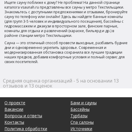
Ищете сауну поближе к дому? Не проблема! На данной странице
каталога vsaunah.ru представлены все сауны у метро Текстильщики.
Знакомьтесь с доступными предложениями и отзывами, бронируйте
сауну по телефону или онлайн! Здесь вы найдете банные комнаты
(для групп 3-5 человек и индивидуального посещения), бассейны с
гидромассажем и джакузи в просторном зале, финские парные,
комнаты для отдыха и развлечений (караоке, бильярд и др.) в
районе станции метро Текстильщики.
Сауна — это отличный способ провести выходные, разбавить будние
дни и одновременно укрепить здоровье. Современная и
модернизированная обстановка сохранила все лучшие традиции
наших предков, добавив комфортные условия и полный сервис для
своих посетителей.
Средняя оценка организаций - 5 на основании 13
отзывов и 13 оценок
О проекте
Бани и сауны
Вакансии
Бассейны
Вопросы и ответы
Турбазы
Контакты
Спа салоны
Политика обработки
Источники