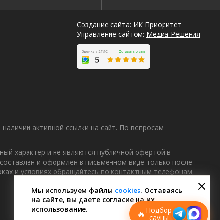
Создание сайта: ИК Приоритет
Управление сайтом:
Медиа-Решения
наличии активной ссылки на сайт. По вопросам
ный характер и не являются публичной офертой в
 составлен и оформлен в письменном виде только после
Лучшие
роках и условиях обращайтесь по контактным телефонам,
спецпредложения
саун
Мы используем файлы
cookies
. Оставаясь
на сайте, вы даете согласие на их
Подписывайтесь в Telegram или MAX —
пришлём свежие скидки
.
использование.
Подбор
🔥
сауны