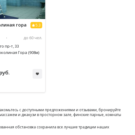
олиная гора
5.3
до 60 чел.
о пр-т, 33
околиная Гора (908м)
руб.
 Знакомьтесь с доступными предложениями и отзывами, бронируйте
омассажем и джакузи в просторном зале, финские парные, комнаты
ованная обстановка сохранила все лучшие традиции наших