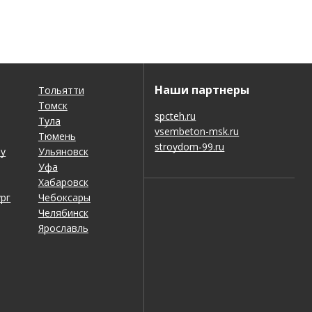
Наши партнеры
Тольятти
Томск
spcteh.ru
Тула
vsembeton-msk.ru
Тюмень
stroydom-99.ru
ну
Ульяновск
Уфа
Хабаровск
рг
Чебоксары
Челябинск
Ярославль