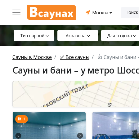
Москва
Тип парной
Аквазона
Для отдыха
Сауны в Москве
✅ Все сауны
👍 Сауны и бани
Сауны и бани – у метро Шос
1
x