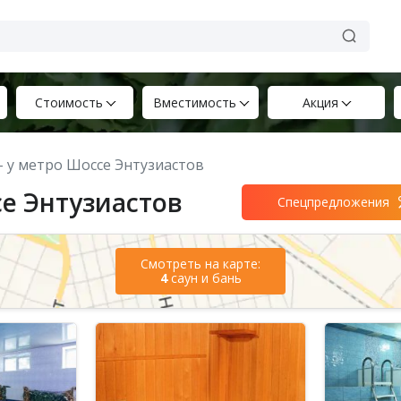
Стоимость
Вместимость
Акция
 – у метро Шоссе Энтузиастов
се Энтузиастов
Спецпредложения
Смотреть на карте:
4
саун и бань