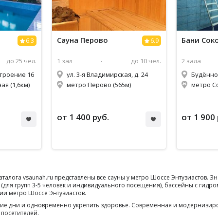
Сауна
Перово
Бани Сок
6.3
6.9
до 25 чел.
1 зал
до 10 чел.
2 зала
 строение 16
ул. 3-я Владимирская, д. 24
Будённог
я (1,6км)
метро Перово (565м)
метро С
от 1 400 руб.
от 1 900 
аталога vsaunah.ru представлены все сауны у метро Шоссе Энтузиастов.
 (для групп 3-5 человек и индивидуального посещения), бассейны с гидр
ции метро Шоссе Энтузиастов.
дние дни и одновременно укрепить здоровье. Современная и модернизир
 посетителей.