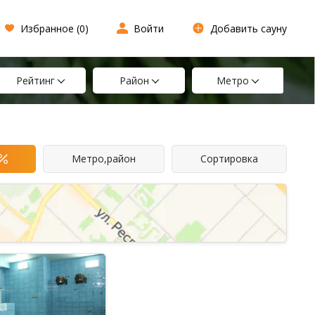
Избранное (
0
)
Войти
Добавить сауну
Рейтинг
Район
Метро
Метро,район
Сортировка