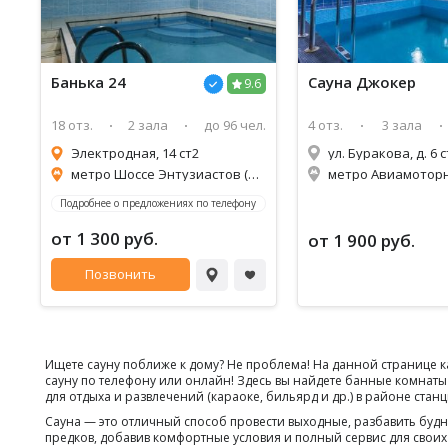
Банька 24
Сауна
Джокер
9.6
18 отз.
2 зала
до 96 чел.
4 отз.
3 зала
Электродная, 14 ст2
ул. Буракова, д. 6
метро Шоссе Энтузиастов (1,1км)
метро Авиамоторна
Подробнее о предложениях по телефону
от 1 300 руб.
от 1 900 руб.
Позвонить
Ищете сауну поближе к дому? Не проблема! На данной странице к
сауну по телефону или онлайн! Здесь вы найдете банные комнаты
для отдыха и развлечений (караоке, бильярд и др.) в районе стан
Сауна — это отличный способ провести выходные, разбавить бу
предков, добавив комфортные условия и полный сервис для своих