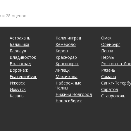
в и 28 оценок
Астрахань
Калининград
Омск
Балашиха
Кемерово
Оренбург
Барнаул
Киров
Пенза
Владивосток
Краснодар
Пермь
Волгоград
Красноярск
Ростов-на-До
Воронеж
Липецк
Рязань
Екатеринбург
Махачкала
Самара
Ижевск
Набережные
Санкт-Петербу
Челны
Иркутск
Саратов
Нижний Новгород
Казань
Ставрополь
Новосибирск